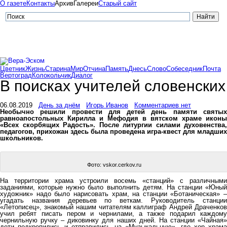
О газете
Контакты
Архив
Галереи
Старый сайт
Цветник
Жизнь
Старина
Мир
Отчина
Память
Днесь
Слово
Собеседник
Почта
Вертоград
Колокольчик
Диалог
В поисках учителей словенских
06.08.2019
День за днём
Игорь Иванов
Комментариев нет
Необычно решили провести для детей день памяти святых
равноапостольных Кирилла и Мефодия в вятском храме иконы
«Всех скорбящих Радость». После литургии силами духовенства,
педагогов, прихожан здесь была проведена игра-квест для младших
школьников.
Фото: vskor.cerkov.ru
На территории храма устроили восемь «станций» с различными
заданиями, которые нужно было выполнить детям. На станции «Юный
художник» надо было нарисовать храм, на станции «Ботаническая» –
угадать названия деревьев по веткам. Руководитель станции
«Летописец», знакомый нашим читателям каллиграф Андрей Драченков
учил ребят писать пером и чернилами, а также подарил каждому
чернильную ручку – диковинку для наших дней. На станции «Чайная»
дети подкрепились и отправились на «Музыкальную», где хор храма