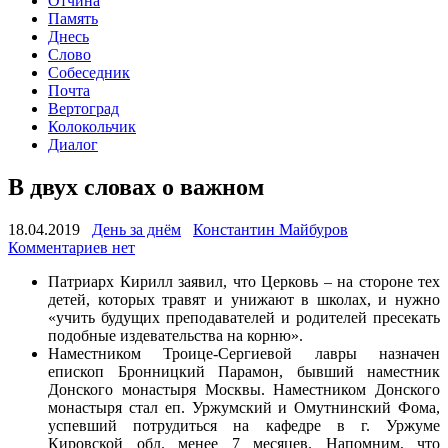
Отчина
Память
Днесь
Слово
Собеседник
Почта
Вертоград
Колокольчик
Диалог
В двух словах о важном
18.04.2019
День за днём
Константин Майбуров
Комментариев нет
Патриарх Кирилл заявил, что Церковь – на стороне тех
детей, которых травят и унижают в школах, и нужно
«учить будущих преподавателей и родителей пресекать
подобные издевательства на корню».
Наместником Троице-Сергиевой лавры назначен
епископ Бронницкий Парамон, бывший наместник
Донского монастыря Москвы. Наместником Донского
монастыря стал еп. Уржумский и Омутнинский Фома,
успевший потрудиться на кафедре в г. Уржуме
Кировской обл. менее 7 месяцев. Напомним, что