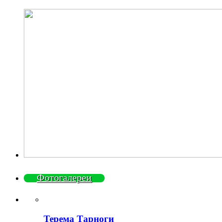
Фотогалереи
Терема Тарноги