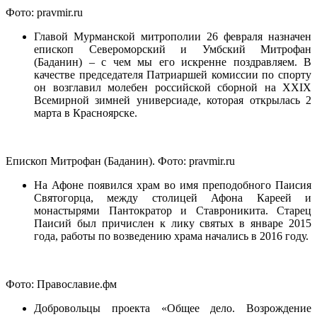
Фото: pravmir.ru
Главой Мурманской митрополии 26 февраля назначен
епископ Североморский и Умбский Митрофан
(Баданин) – с чем мы его искренне поздравляем. В
качестве председателя Патриаршей комиссии по спорту
он возглавил молебен российской сборной на XXIX
Всемирной зимней универсиаде, которая открылась 2
марта в Красноярске.
Епископ Митрофан (Баданин). Фото: pravmir.ru
На Афоне появился храм во имя преподобного Паисия
Святогорца, между столицей Афона Кареей и
монастырями Пантократор и Ставроникита. Старец
Паисий был причислен к лику святых в январе 2015
года, работы по возведению храма начались в 2016 году.
Фото: Православие.фм
Добровольцы проекта «Общее дело. Возрождение