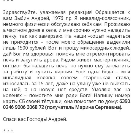
* * *
Здравствуйте, уважаемая редакция! Обращается к
вам Зыбин Андрей, 1976 г.р. Я инвалид-колясочник,
немного физически обслуживаю себя сам. Проживаю
в частном доме в селе, и мне срочно нужно наладить
печку, так как замерзаю. На наши «соцы» надеяться
не приходится – после моего обращения выделили
лишь 1500 рублей. Вот и прошу милосердных людей,
дай Бог им здоровья, помочь мне отремонтировать
печь и закупить дрова. Рядом живёт мастер-печник,
он смог бы наладить печь, но нужно ему заплатить
за работу и купить кирпич. Ещё одна беда – моя
инвалидная коляска совсем старенькая стала,
износилась за 15 лет, даже на улицу уже не выехать
на ней, а на новую нет средств. Умоляю вас на
коленях – помогите мне ради Бога! Напишу номер
карты СБ своей тётушки, она помогает по дому:
6390
0246 9006 3068 72 (получатель Марина Сергеевна).
Спаси вас Господь! Андрей.
* * *