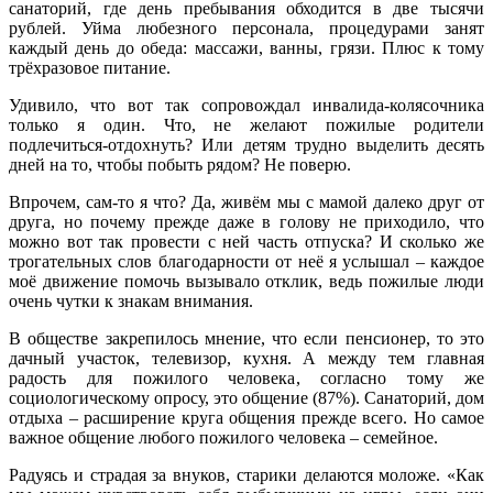
санаторий, где день пребывания обходится в две тысячи
рублей. Уйма любезного персонала, процедурами занят
каждый день до обеда: массажи, ванны, грязи. Плюс к тому
трёхразовое питание.
Удивило, что вот так сопровождал инвалида-колясочника
только я один. Что, не желают пожилые родители
подлечиться-отдохнуть? Или детям трудно выделить десять
дней на то, чтобы побыть рядом? Не поверю.
Впрочем, сам-то я что? Да, живём мы с мамой далеко друг от
друга, но почему прежде даже в голову не приходило, что
можно вот так провести с ней часть отпуска? И сколько же
трогательных слов благодарности от неё я услышал – каждое
моё движение помочь вызывало отклик, ведь пожилые люди
очень чутки к знакам внимания.
В обществе закрепилось мнение, что если пенсионер, то это
дачный участок, телевизор, кухня. А между тем главная
радость для пожилого человека, согласно тому же
социологическому опросу, это общение (87%). Санаторий, дом
отдыха – расширение круга общения прежде всего. Но самое
важное общение любого пожилого человека – семейное.
Радуясь и страдая за внуков, старики делаются моложе. «Как