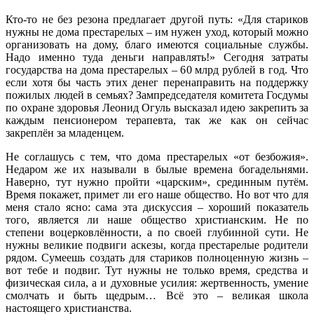
Кто-то не без резона предлагает другой путь: «Для стариков
нужны не дома престарелых – им нужен уход, который можно
организовать на дому, благо имеются социальные службы.
Надо именно туда деньги направлять!» Сегодня затраты
государства на дома престарелых – 60 млрд рублей в год. Что
если хотя бы часть этих денег перенаправить на поддержку
пожилых людей в семьях? Зампредседателя комитета Госдумы
по охране здоровья Леонид Огуль высказал идею закрепить за
каждым пенсионером терапевта, так же как он сейчас
закреплён за младенцем.
Не соглашусь с тем, что дома престарелых «от безбожия».
Недаром же их называли в былые времена богадельнями.
Наверно, тут нужно пройти «царским», срединным путём.
Время покажет, примет ли его наше общество. Но вот что для
меня стало ясно: сама эта дискуссия – хороший показатель
того, является ли наше общество христианским. Не по
степени воцерковлённости, а по своей глубинной сути. Не
нужны великие подвиги аскезы, когда престарелые родители
рядом. Сумеешь создать для стариков полноценную жизнь –
вот тебе и подвиг. Тут нужны не только время, средства и
физическая сила, а и духовные усилия: жертвенность, умение
смолчать и быть щедрым… Всё это – великая школа
настоящего христианства.