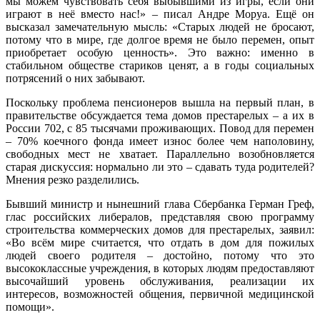
мы можем чувствовать себя выбывшими из игры, если они
играют в неё вместо нас!» – писал Андре Моруа. Ещё он
высказал замечательную мысль: «Старых людей не бросают,
потому что в мире, где долгое время не было перемен, опыт
приобретает особую ценность». Это важно: именно в
стабильном обществе стариков ценят, а в годы социальных
потрясений о них забывают.
Поскольку проблема пенсионеров вышла на первый план, в
правительстве обсуждается тема домов престарелых – а их в
России 702, с 85 тысячами проживающих. Повод для перемен
– 70% коечного фонда имеет износ более чем наполовину,
свободных мест не хватает. Параллельно возобновляется
старая дискуссия: нормально ли это – сдавать туда родителей?
Мнения резко разделились.
Бывший министр и нынешний глава Сбербанка Герман Греф,
глас российских либералов, представляя свою программу
строительства коммерческих домов для престарелых, заявил:
«Во всём мире считается, что отдать в дом для пожилых
людей своего родителя – достойно, потому что это
высококлассные учреждения, в которых людям предоставляют
высочайший уровень обслуживания, реализации их
интересов, возможностей общения, первичной медицинской
помощи».