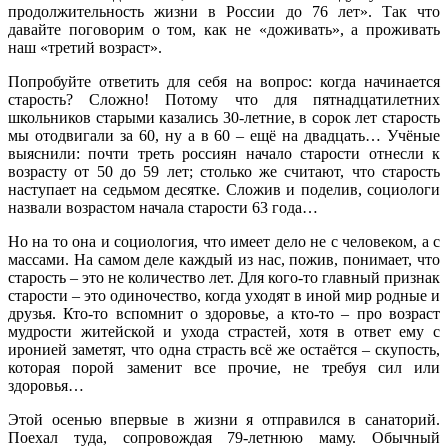
продолжительность жизни в России до 76 лет». Так что
давайте поговорим о том, как не «доживать», а проживать
наш «третий возраст».
Попробуйте ответить для себя на вопрос: когда начинается
старость? Сложно! Потому что для пятнадцатилетних
школьников старыми казались 30-летние, в сорок лет старость
мы отодвигали за 60, ну а в 60 – ещё на двадцать… Учёные
выяснили: почти треть россиян начало старости отнесли к
возрасту от 50 до 59 лет; столько же считают, что старость
наступает на седьмом десятке. Сложив и поделив, социологи
назвали возрастом начала старости 63 года…
Но на то она и социология, что имеет дело не с человеком, а с
массами. На самом деле каждый из нас, пожив, понимает, что
старость – это не количество лет. Для кого-то главный признак
старости – это одиночество, когда уходят в иной мир родные и
друзья. Кто-то вспомнит о здоровье, а кто-то – про возраст
мудрости житейской и ухода страстей, хотя в ответ ему с
иронией заметят, что одна страсть всё же остаётся – скупость,
которая порой заменит все прочие, не требуя сил или
здоровья…
Этой осенью впервые в жизни я отправился в санаторий.
Поехал туда, сопровождая 79-летнюю маму. Обычный