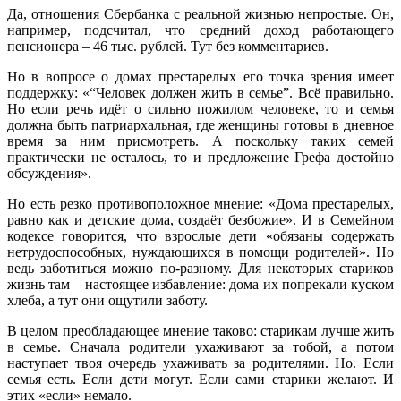
Да, отношения Сбербанка с реальной жизнью непростые. Он,
например, подсчитал, что средний доход работающего
пенсионера – 46 тыс. рублей. Тут без комментариев.
Но в вопросе о домах престарелых его точка зрения имеет
поддержку: «“Человек должен жить в семье”. Всё правильно.
Но если речь идёт о сильно пожилом человеке, то и семья
должна быть патриархальная, где женщины готовы в дневное
время за ним присмотреть. А поскольку таких семей
практически не осталось, то и предложение Грефа достойно
обсуждения».
Но есть резко противоположное мнение: «Дома престарелых,
равно как и детские дома, создаёт безбожие». И в Семейном
кодексе говорится, что взрослые дети «обязаны содержать
нетрудоспособных, нуждающихся в помощи родителей». Но
ведь заботиться можно по-разному. Для некоторых стариков
жизнь там – настоящее избавление: дома их попрекали куском
хлеба, а тут они ощутили заботу.
В целом преобладающее мнение таково: старикам лучше жить
в семье. Сначала родители ухаживают за тобой, а потом
наступает твоя очередь ухаживать за родителями. Но. Если
семья есть. Если дети могут. Если сами старики желают. И
этих «если» немало.