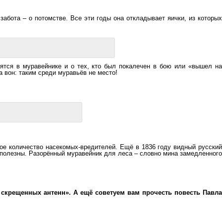
 забота – о потомстве. Все эти годы она откладывает яички, из которых
тятся в муравейнике и о тех, кто был покалечен в бою или «вышел на
а вон: таким среди муравьёв не место!
мное количество насекомых-вредителей. Ещё в 1836 году видный русский
 полезны. Разорённый муравейник для леса – словно мина замедленного
скрещенных антенн». А ещё советуем вам прочесть повесть Павла