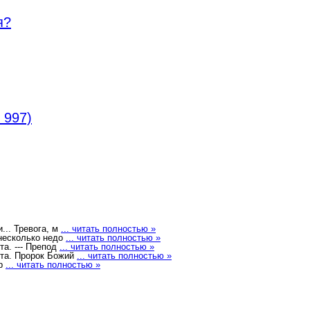
я?
 997)
... Тревога, м
... читать полностью »
 несколько недо
... читать полностью »
. --- Препод
... читать полностью »
а. Пророк Божий
... читать полностью »
пр
... читать полностью »