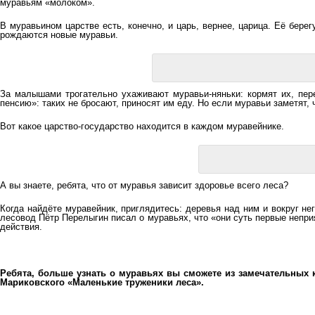
муравьям «молоком».
В муравьином царстве есть, конечно, и царь, вернее, царица. Её берег
рождаются новые муравьи.
За малышами трогательно ухаживают муравьи-няньки: кормят их, пере
пенсию»: таких не бросают, приносят им еду. Но если муравьи заметят, 
Вот какое царство-государство находится в каждом муравейнике.
А вы знаете, ребята, что от муравья зависит здоровье всего леса?
Когда найдёте муравейник, приглядитесь: деревья над ним и вокруг не
лесовод Пётр Перелыгин писал о муравьях, что «они суть первые непр
действия.
Ребята, больше узнать о муравьях вы сможете из замечательных
Мариковского «Маленькие труженики леса».