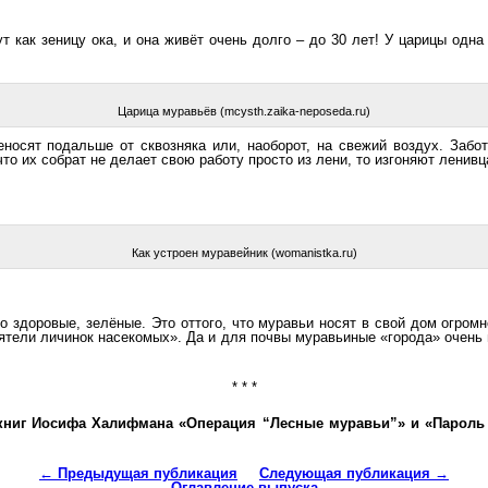
ут как зеницу ока, и она живёт очень долго – до 30 лет! У царицы одна
Царица муравьёв (mcysth.zaika-neposeda.ru)
носят подальше от сквозняка или, наоборот, на свежий воздух. Забо
что их собрат не делает свою работу просто из лени, то изгоняют ленивц
Как устроен муравейник (womanistka.ru)
го здоровые, зелёные. Это оттого, что муравьи носят в свой дом огро
иятели личинок насекомых». Да и для почвы муравьиные «города» очень
* * *
 книг Иосифа Халифмана «Операция “Лесные муравьи”» и «Пароль 
← Предыдущая публикация
Следующая публикация →
Оглавление выпуска