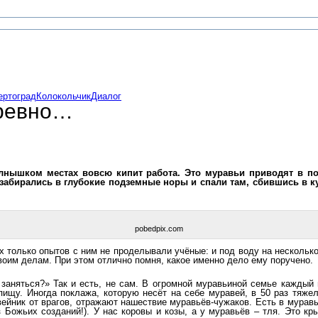
ертоград
Колокольчик
Диалог
бревно…
солнышком местах вовсю кипит работа. Это муравьи приводят в п
забирались в глубокие подземные норы и спали там, сбившись в куч
pobedpix.com
х только опытов с ним не проделывали учёные: и под воду на нескольк
воим делам. При этом отлично помня, какое именно дело ему поручено.
заняться?» Так и есть, не сам. В огромной муравьиной семье каждый 
пищу. Иногда поклажа, которую несёт на себе муравей, в 50 раз тяже
ейник от врагов, отражают нашествие муравьёв-чужаков. Есть в муравь
Божьих созданий!). У нас коровы и козы, а у муравьёв – тля. Это кр