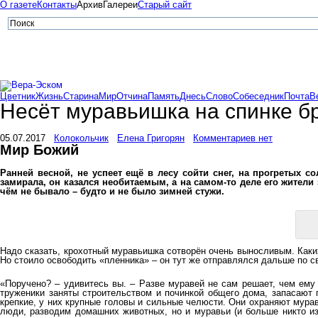
О газете
Контакты
Архив
Галереи
Старый сайт
Цветник
Жизнь
Старина
Мир
Отчина
Память
Днесь
Слово
Собеседник
Почта
В
Несёт муравьишка на спинке 
05.07.2017
Колокольчик
Елена Григорян
Комментариев нет
Мир Божий
Ранней весной, не успеет ещё в лесу сойти снег, на прогретых 
замирала, он казался необитаемым, а на самом-то деле его жители 
чём не бывало – будто и не было зимней стужи.
Надо сказать, крохотный муравьишка сотворён очень выносливым. Каки
Но стоило освободить «пленника» – он тут же отправлялся дальше по с
«Поручено? – удивитесь вы. – Разве муравей не сам решает, чем ему 
труженики заняты строительством и починкой общего дома, запасают 
крепкие, у них крупные головы и сильные челюсти. Они охраняют мурав
люди, разводим домашних животных, но и муравьи (и больше никто из 