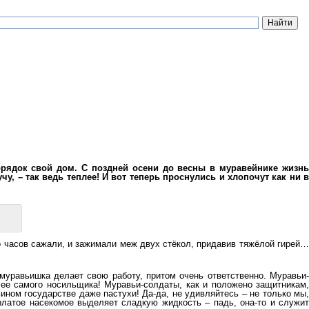
орядок свой дом. С поздней осени до весны в муравейнике жизнь
у, – так ведь теплее! И вот теперь проснулись и хлопочут как ни в
о часов сажали, и зажимали меж двух стёкол, придавив тяжёлой гирей…
муравьишка делает свою работу, притом очень ответственно. Муравьи-
лее самого носильщика! Муравьи-солдаты, как и положено защитникам,
ином государстве даже пастухи! Да-да, не удивляйтесь – не только мы,
ылатое насекомое выделяет сладкую жидкость – падь, она-то и служит