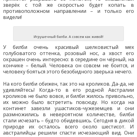
зверёк с той же скоростью будет копать в
противоположном направлении – и только его
видели!
Игрушечный билби. А совсем как живой!
У билби очень красивый шелковистый мех
голубоватого оттенка, розовый нос, а хвост его
окрашен очень интересно: в середине он чёрный, на
кончике – белый. Человека он совсем не боится, и
человеку бояться этого безобидного зверька нечего.
На кого билби обижен, так это на кроликов. Да-да, не
удивляйтесь! Когда-то в его родной Австралии
кроликов не было вовсе, и билби жилось привольно,
их можно было встретить повсюду. Но когда на
континет завезли ушастиков-чужеземцев и они
размножились в невероятном количестве, билби
стали исчезать – будто обидевшись. Сегодня в дикой
природе их осталось всего около шестисот. И
австралийцы решили спасти исчезающий вид. Они