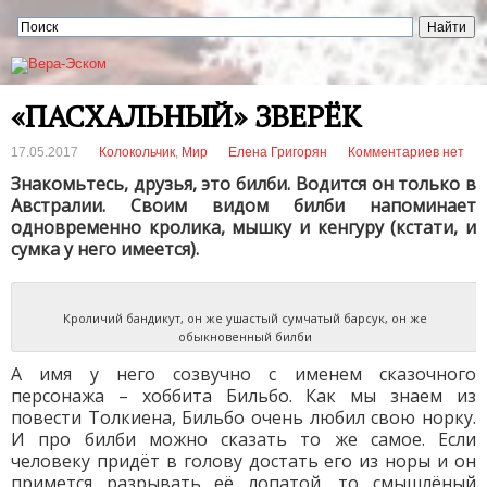
«ПАСХАЛЬНЫЙ» ЗВЕРЁК
17.05.2017
Колокольчик
,
Мир
Елена Григорян
Комментариев нет
Знакомьтесь, друзья, это билби. Водится он только в
Австралии. Своим видом билби напоминает
одновременно кролика, мышку и кенгуру (кстати, и
сумка у него имеется).
Кроличий бандикут, он же ушастый сумчатый барсук, он же
обыкновенный билби
А имя у него созвучно с именем сказочного
персонажа – хоббита Бильбо. Как мы знаем из
повести Толкиена, Бильбо очень любил свою норку.
И про билби можно сказать то же самое. Если
человеку придёт в голову достать его из норы и он
примется разрывать её лопатой, то смышлёный