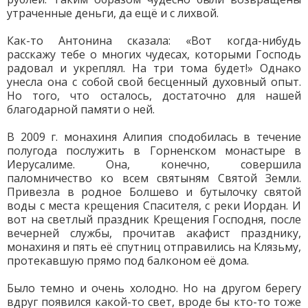
утраченные деньги, да ещё и с лихвой.
Как-то Антонина сказала: «Вот когда-нибудь
расскажу тебе о многих чудесах, которыми Господь
радовал и укреплял. На три тома будет!» Однако
унесла она с собой свой бесценный духовный опыт.
Но того, что осталось, достаточно для нашей
благодарной памяти о ней.
В 2009 г. монахиня Алипия сподобилась в течение
полугода послужить в Горненском монастыре в
Иерусалиме. Она, конечно, совершила
паломничество ко всем святыням Святой Земли.
Привезла в родное Болшево и бутылочку святой
воды с места крещения Спасителя, с реки Иордан. И
вот на светлый праздник Крещения Господня, после
вечерней службы, прочитав акафист празднику,
монахиня и пять её спутниц отправились на Клязьму,
протекавшую прямо под балконом её дома.
Было темно и очень холодно. Но на другом берегу
вдруг появился какой-то свет, вроде бы кто-то тоже