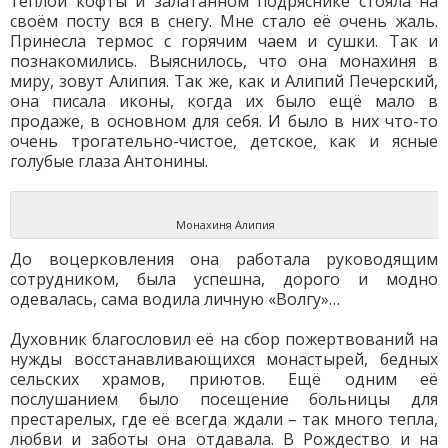
тёплой кофты и залатанном подряснике стояла на
своём посту вся в снегу. Мне стало её очень жаль.
Принесла термос с горячим чаем и сушки. Так и
познакомились. Выяснилось, что она монахиня в
миру, зовут Алипия. Так же, как и Алипий Печерский,
она писала иконы, когда их было ещё мало в
продаже, в основном для себя. И было в них что-то
очень трогательно-чистое, детское, как и ясные
голубые глаза Антонины.
Монахиня Алипия
До воцерковления она работала руководящим
сотрудником, была успешна, дорого и модно
одевалась, сама водила личную «Волгу»…
Духовник благословил её на сбор пожертвований на
нужды восстанавливающихся монастырей, бедных
сельских храмов, приютов. Ещё одним её
послушанием было посещение больницы для
престарелых, где её всегда ждали – так много тепла,
любви и заботы она отдавала. В Рождество и на