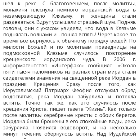
шёл к реке. С благоговением, после молитвы,
монахиня плеснула немного иорданской воды в
незамерзающую Клязьму, и женщины стали
раздеваться. Вдруг услышали страшный шум. Подняв
головы, они с ужасом увидели, что вода в Клязьме
поднялась волнами и… пошла вспять! Через какое-то
время всё вернулось к обычному порядку вещей. По
милости Божьей и по молитвам праведницы на
подмосковной Клязьме случилось повторение
крещенского иорданского чуда. В 2006 г.
информагентство «Интерфакс» сообщило: «Около
пяти тысяч паломников из разных стран мира стали
свидетелями знамения на священной реке Иордан в
праздник Крещения. Сразу после того, как
Иерусалимский Патриарх Феофил отслужил обряд
водосвятия, река Иордан забурлила и потекла
вспять. Точно так же, как это случилось после
крещения Христа, пишет газета “Жизнь”. Как только
после молитвы серебряные кресты с обоих берегов
Иордана были брошены в его спокойные воды, река
забурлила. Появился водоворот, и на несколько
минут течение обернулось вспять. Над Иудейской