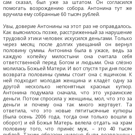
сам сказал, был уже за штатом. Он согласился
помогать возрождению собора. Антонина тут же
вручила ему собранные 60 тысяч рублей.
Увы, доверие Антонины на этот раз не оправдалось.
Как выяснилось позже, расстриженный за нарушение
трудовой этики человек искусился деньгами. Только
через месяц после долгих увещаний он вернул
половину суммы. Антонина была в ужасе, ведь за
каждую копейку милостыни она считала себя
ответственной перед Богом и людьми. Она слёзно
молилась Божьей Матери. И вот спустя три дня после
возврата половины суммы стоит она с ящичком. К
ней подходит молодая женщина и кладёт одну за
другой несколько непонятных красных купюр.
Антонина подумала сначала, что это украинские
деньги. Потом спросила у женщины, мол, что это за
деньги и почему она так много жертвует. Та
ответила, что это новые пятитысячные купюры
(была осень 2006 года, тогда они только вошли в
оборот) и ей Божья Матерь велела отдать на храм
половину того, что принёс муж, – это 40 тысяч
рублей. Таким образом чудесно были возвращены