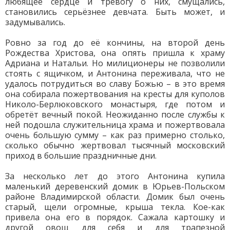
любящее сердце и тревогу о них, смущались,
становились серьёзнее девчата. Быть может, и
задумывались.
Ровно за год до её кончины, на второй день
Рождества Христова, она опять пришла к храму
Адриана и Натальи. Но милиционеры не позволили
стоять с ящичком, и Антонина переживала, что не
удалось потрудиться во славу Божью – в это время
она собирала пожертвования на кресты для куполов
Николо-Берлюковского монастыря, где потом и
обретёт вечный покой. Неожиданно после службы к
ней подошла служительница храма и пожертвовала
очень большую сумму – как раз примерно столько,
сколько обычно жертвовал тысячный московский
приход в большие праздничные дни.
За несколько лет до этого Антонина купила
маленький деревенский домик в Юрьев-Польском
районе Владимирской области. Домик был очень
старый, щели огромные, крыша текла. Кое-как
привела она его в порядок. Сажала картошку и
другой овощ для себя и для трапезной