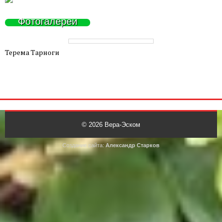
Фотогалереи
Терема Тарноги
© 2026
Вера-Эском
Создание сайта:
Александр Старков