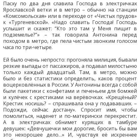
Пасху по два дня славила Господа в электричках
Ярославской ветки и в метро – обычно на станции
«Комсомольская» или в переходе от «Чистых прудов»
к «Тургеневской». «Надо славить Господа! Господь
услышит и скажет: “Кто это там у Меня пищит в
подземелье?”» – так говорила Антонина перед
походом в метро, где пела чистым звонким голосом
часа по три-четыре.
Ей было очень непросто: прогоняла милиция, бывали
резкие выпады от пассажиров, а подавал милостыню
только каждый двадцатый. Там, в метро, можно
было и без статистики определить, каков процент
воцерковлённых в России. У Антонины всегда с собой
были пакетики с конфетами и печеньем для бомжей
и кулёчек с крестиками на верёвочках. «Крещёный?
Крестик носишь? – спрашивала она у подававших. –
Подожди, сейчас достану». Спросит имя, чтобы
помолиться, наденет и по-матерински перекрестит.
А в электричках обнимет курящих в тамбуре
девушек: «Девчушечки мои дорогие, бросить бы вам
это нехорошее дело…» И, чувствуя её искреннее