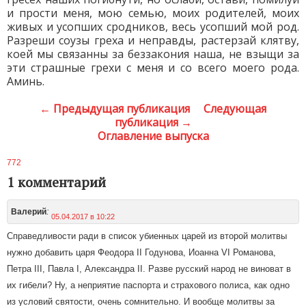
и прости меня, мою семью, моих родителей, моих
живых и усопших сродников, весь усопший мой род.
Разреши соузы греха и неправды, растерзай клятву,
коей мы связанны за беззакония наша, не взыщи за
эти страшные грехи с меня и со всего моего рода.
Аминь.
← Предыдущая публикация
Следующая
публикация →
Оглавление выпуска
772
1 комментарий
:
Валерий
05.04.2017 в 10:22
Справедливости ради в список убиенных царей из второй молитвы
нужно добавить царя Феодора II Годунова, Иоанна VI Романова,
Петра III, Павла I, Александра II. Разве русский народ не виноват в
их гибели? Ну, а неприятие паспорта и страхового полиса, как одно
из условий святости, очень сомнительно. И вообще молитвы за