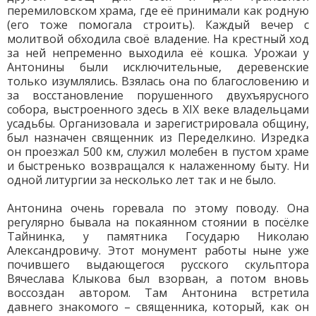
перемиловском храма, где её принимали как родную
(его тоже помогала строить). Каждый вечер с
молитвой обходила своё владение. На крестный ход
за ней непременно выходила её кошка. Урожаи у
Антонины были исключительные, деревенские
только изумлялись. Взялась она по благословению и
за восстановление порушенного двухъярусного
собора, выстроенного здесь в XIX веке владельцами
усадьбы. Организовала и зарегистрировала общину,
был назначен священник из Переделкино. Изредка
он проезжал 500 км, служил молебен в пустом храме
и быстренько возвращался к налаженному быту. Ни
одной литургии за несколько лет так и не было.
Антонина очень горевала по этому поводу. Она
регулярно бывала на покаянном стоянии в посёлке
Тайнинка, у памятника Государю Николаю
Александровичу. Этот монумент работы ныне уже
почившего выдающегося русского скульптора
Вячеслава Клыкова был взорван, а потом вновь
воссоздан автором. Там Антонина встретила
давнего знакомого – священника, который, как он