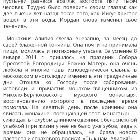
пустыней разнёсся возглас восторга пяти тысяч
человек. Трудно было поверить своим глазам: как
две тысячи лет назад после того, как Иисус Христос
вошёл в эти воды, Иордан снова изменил своё
течение».
…Монахиня Алипия слегла внезапно, за месяц до
своей блаженной кончины. Она почти не принимала
пищи, молилась и потихоньку угасала. Её успение 8
января 2011 г. пришлось на праздник Собора
Пресвятой Богородицы. Божию Матерь она очень
любила и многие годы исповеднически славила в
московском многолюдии именно в эти праздничные
дни. Отошла ко Господу после соборования,
исповеди и причастия монахом-священником из
Николо-Берлюковского мужского монастыря,
восстановлению которого в последнее время
помогала. На девятый день после кончины она
явилась монахине, посещающей этот монастырь, –
сияющая, в голубом длинном одеянии, с белоснежной
улыбкой (при жизни у неё не было уже зубов, ведь к
врачам она не обращалась, не брала нового
паспорта и страхового полиса). «Ты к нам, Алипия?» –