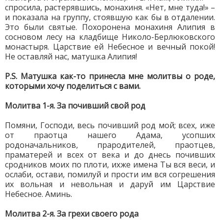
спросила, растерявшись, монахиня. «Нет, мне туда!» –
и показала на группу, стоявшую как бы в отдалении.
Это были святые. Похоронена монахиня Алипия в
сосновом лесу на кладбище Николо-Берлюковского
монастыря. Царствие ей Небесное и вечный покой!
Не оставляй нас, матушка Алипия!
P.S. Матушка как-то принесла мне молитвы о роде,
которыми хочу поделиться с вами.
Молитва 1-я. За почивший свой род
Помяни, Господи, весь почивший род мой; всех, иже
от праотца нашего Адама, усопших
родоначальников, прародителей, праотцев,
праматерей и всех от века и до днесь почивших
сродников моих по плоти, ихже имена Ты вся веси, и
ослаби, остави, помилуй и прости им вся согрешения
их вольная и невольная и даруй им Царствие
Небесное. Аминь.
Молитва 2-я. За грехи своего рода