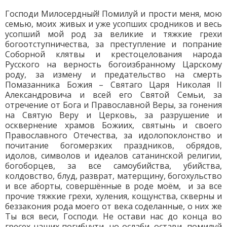
Господи Милосердный! Помилуй и прости меня, мою
семью, моих живых и уже усопших сродников и весь
усопший мой род за великие и тяжкие грехи
богоотступничества, за преступление и попрание
Соборной клятвы и крестоцелования народа
Русского на верность богоизбранному Царскому
роду, за измену и предательство на смерть
Помазанника Божия – Святаго Царя Николая II
Александровича и всей его Святой Семьи, за
отречение от Бога и Православной Веры, за гонения
на Святую Веру и Церковь, за разрушение и
осквернение храмов Божиих, святынь и своего
Православного Отечества, за идолопоклонство и
почитание богомерзких праздников, обрядов,
идолов, символов и идеалов сатанинской религии,
богоборцев, за все самоубийства, убийства,
колдовство, блуд, разврат, матерщину, богохульство
и все аборты, совершённые в роде моём, и за все
прочие тяжкие грехи, хуления, кощунства, скверны и
беззакония рода моего от века соделанные, о них же
Ты вся веси, Господи. Не остави нас до конца во
гресех наших погибнути, но ослаби, остави, помилуй