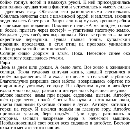
бойко топнув ногой и взмахнув рукой. К ней присоединилась
разноликая орущая толпа фанатов и устремилась к «месту силы»
– древнему вязу. Обвязали его разноцветными ленточками.
Обнялась нечистая сила с шаманской ордой, и заплясал, заходил
ходуном весь берег реки. Запрыгали под музыку крепкие ребята
с ящиками для подаяния. Плясали и пели: «А мы пойдём, голые
и босые, прыгать через костёр!» – утаптывая пахотную землю.
Когда-то здесь хлебушек выращивали. Веселье гремело – на все
окрестные деревушки. Гуляла пьяная толпа, купальский
праздник прославляя, и стая птиц на проводах удивлённо
наблюдала за этой свистопляской.
Солнце сияло добрым и злым. Пока. Небесное синее око
понемногу закрывалось тучами.
Гора
День за днём шли дожди. А было лето. Всё жило в ожидании
солнца. Текла трудовая кипучая жизнь, каждый стремился в
своём направлении. И я ехала по делам в сельской глубинке.
Благополучно разрешив свои заботы, возвращалась обратно по
старинному уютному городку. На обратном пути в автобусе
ехало много народа, разного и интересного. Красивая девушка –
яблоко налитое, дамы при параде, садоводы, цыгане. Автобус
шёл среди лесов, полей. Сосны благоухали в открытые окна,
цветы пышными букетами стояли в лугах. Автобус катился с
горки на горку. И начался подъём на главную гору. Автобус
приложил усилия, беря подъём. Тучи вдруг разошлись в
стороны, засияли лазоревые озёра в небесной вышине.
Необыкновенный свет осиял всех сидящих в автобусе. Восторг
охватил меня от этого сияния.