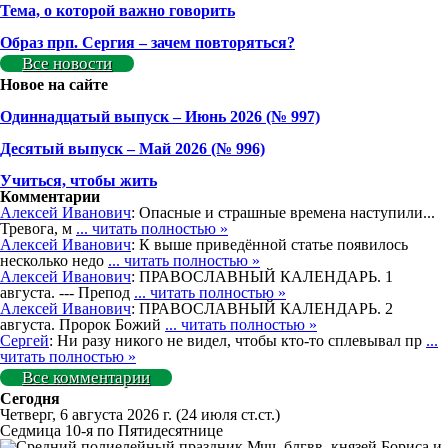
Тема, о которой важно говорить
Образ прп. Сергия – зачем повторяться?
Все новости
Новое на сайте
Одиннадцатый выпуск – Июнь 2026 (№ 997)
Деcятый выпуск – Май 2026 (№ 996)
Учиться, чтобы жить
Комментарии
Алексей Иванович
: Опасные и страшные времена наступили...
Тревога, м
... читать полностью »
Алексей Иванович
: К выше приведённой статье появилось
несколько недо
... читать полностью »
Алексей Иванович
: ПРАВОСЛАВНЫЙ КАЛЕНДАРЬ. 1
августа. --- Препод
... читать полностью »
Алексей Иванович
: ПРАВОСЛАВНЫЙ КАЛЕНДАРЬ. 2
августа. Пророк Божий
... читать полностью »
Сергей
: Ни разу никого не видел, чтобы кто-то сплевывал пр
...
читать полностью »
Все комментарии
Сегодня
Четверг, 6 августа 2026 г.
(24 июля ст.ст.)
Седмица 10-я по Пятидесятнице
Мчч. блгвв. князей Бориса и