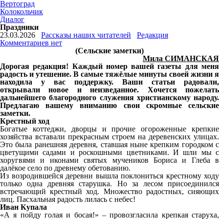
Вертоград
Колокольчик
Диалог
Праздники
23.03.2026
Рассказы наших читателей
Редакция
Комментариев нет
(Сельские заметки)
Мила СИМАНСКАЯ
Дорогая редакция! Каждый номер вашей газеты для меня
радость и утешение. В самые тяжёлые минуты своей жизни я
находила у вас поддержку. Ваши статьи радовали,
открывали новое и неизведанное. Хочется пожелать
дальнейшего благородного служения христианскому народу.
Предлагаю вашему вниманию свои скромные сельские
заметки.
Крестный ход
Богатые коттеджи, дворцы и прочие огороженные крепкие
хозяйства вставали прекрасным строем на деревенских улицах.
Это была ранешняя деревня, ставшая ныне крепким городком с
цветущими садами и роскошными цветниками. И шли мы с
хоругвями и иконами святых мучеников Бориса и Глеба в
далёкое село по древнему обетованию.
Из возродившейся деревни вышла поклониться крестному ходу
только одна древняя старушка. Но за лесом присоединился
встречающий крестный ход. Множество радостных, сияющих
лиц. Пасхальная радость лилась с небес!
Иван Купала
«А я пойду голая и босая!» – провозгласила крепкая старуха,