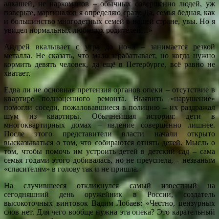
алкашей, не наркоманов – обычных совершенно людей, уж
поверьте, маргиналов я определяю сразу. Да, семья бедная, как
и большинство многодетных семей в нашей стране, увы. Но я
увидел нормальных любящих родителей…»
Андрей вкалывает с утра до ночи – занимается резкой
металла. Не сказать, что мало зарабатывает, но когда нужно
кормить девять человек, да ещё в Петербурге, всё равно не
хватает.
Едва ли не основная претензия органов опеки – отсутствие в
квартире полноценного ремонта. Выявить «нарушение»
помогли соседи, пожаловавшиеся в полицию – их раздражал
шум из квартиры. Обычнейшая история: дети в
многоквартирных домах – явление совершенно лишнее.
После этого представители власти начали открыто
высказываться о том, что собираются отнять детей. Мысль о
том, чтобы помочь им устроить детей в детский сад – сама
семья годами этого добивалась, но не преуспела, – незваным
«спасителям» в голову так и не пришла.
На случившееся откликнулся самый известный на
сегодняшний день оружейник в России, создатель
высокоточных винтовок Вадим Лобаев: «Честно, цензурных
слов нет. Для чего вообще нужна эта опека? Это карательный