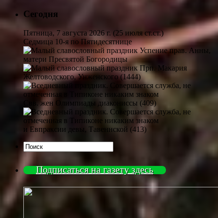
Сегодня
Пятница, 7 августа 2026 г.
(25 июля ст.ст.)
Седмица 10-я по Пятидесятнице
Успение прав. Анны,
матери Пресвятой Богородицы
Прп. Макария
Желтоводского, Унженского (1444)
Свв. жен Олимпиады диакониссы (409)
и Евпраксии девы, Тавеннской (413)
Подписаться на газету здесь