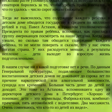
несколько раз её упомянул, общественность возмущалась, семь
сенаторов боролись за то, чтобы урезать права ювеналов, и
что-то удалось – число сирот начало снижаться.
Тогда же выяснилось, что содержание каждого ребёнка в
детском доме обходится государству в среднем по миллиону
рублей в год. Павел Астахов, в прошлом уполномоченный
Президента по правам ребёнка, вспоминал, как пригласил
группу американцев посмотреть на наши детдома. Когда они
узнали, во сколько там обходится содержание каждого
ребёнка, то не могли поверить и сказали, что у нас очень
богатая страна. У них расходуется меньше, а результаты
неплохие – дети выходят во взрослую жизнь
подготовленными.
В нашем случае ни о какой подготовке нет и речи. По данным
Генеральной прокуратуры, подавляющее большинство
воспитанников детских домов не доживают до сорока лет по
причине наркотической или алкогольной зависимости,
суицида или криминала. Большая часть денег до детей не
доходит. Это тоже из Астахова, вспомнившего одну из
директоров детского дома в Петербурге: «Хорошо её
понимаю: дети – это кормильцы. Фабрика-кухня, комбинат-
прачечная, пять автомобилей с водителями. Два массажиста.
Очень сомневаюсь, что кто-то из детей их видел».