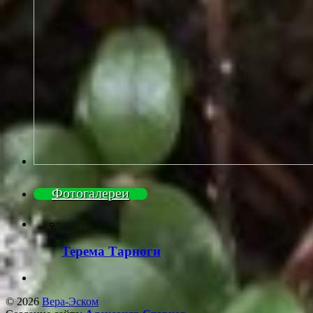
Фотогалереи
Терема Тарноги
© 2026
Вера-Эском