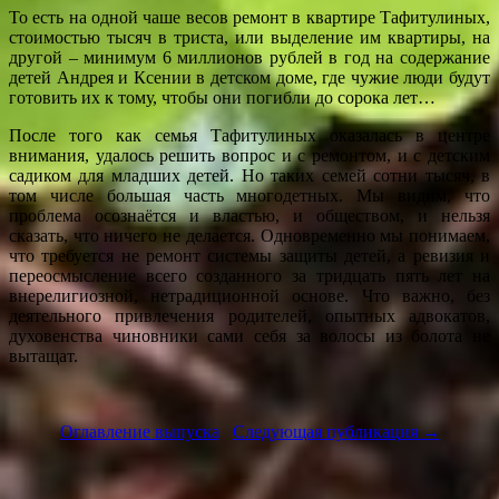
То есть на одной чаше весов ремонт в квартире Тафитулиных,
стоимостью тысяч в триста, или выделение им квартиры, на
другой – минимум 6 миллионов рублей в год на содержание
детей Андрея и Ксении в детском доме, где чужие люди будут
готовить их к тому, чтобы они погибли до сорока лет…
После того как семья Тафитулиных оказалась в центре
внимания, удалось решить вопрос и с ремонтом, и с детским
садиком для младших детей. Но таких семей сотни тысяч, в
том числе большая часть многодетных. Мы видим, что
проблема осознаётся и властью, и обществом, и нельзя
сказать, что ничего не делается. Одновременно мы понимаем,
что требуется не ремонт системы защиты детей, а ревизия и
переосмысление всего созданного за тридцать пять лет на
внерелигиозной, нетрадиционной основе. Что важно, без
деятельного привлечения родителей, опытных адвокатов,
духовенства чиновники сами себя за волосы из болота не
вытащат.
Оглавление выпуска
Следующая публикация →