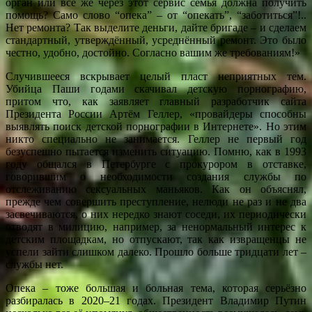
орган или всё же через этот сервис семья должна получить
помощь? Само слово “опека” – от “опекать”, “заботиться”!..
Нет ремонта? Так выделите деньги, дайте бригаде – и сделаем
стандартный, утверждённый, усреднённый ремонт. Это было
честно, удобно, достойно. Согласно вашим же требованиям!»
Случившееся вскрывает целый пласт неприятных тем.
Убийца Паши годами скачивал детскую порнографию,
притом что, как заявляет главный разработчик сайта
Президента России Артём Геллер, «провайдеры способны
выявлять поиск детской порнографии в Интернете». Но этим
никто специально не занимается. Геллер не первый год
безуспешно пытается изменить ситуацию. Помню, как в 1993
году общался в Петербурге с прокурором в отставке,
говорившим о необходимости создания службы по
отслеживанию сексуальных маньяков. Как он объяснял,
прежде чем совершить преступление, нелюди не раз и не два
засвечиваются, о них нередко знают соседи, их периодически
отводят в милицию, например, за ненормальный интерес к
детским площадкам, но отпускают, так как извращенцы не
успели зайти слишком далеко. Прошло больше тридцати лет –
службы нет.
Опека – тоже большая и больная тема, которая серьёзно
разбиралась в 2020–21 годах. Президент Владимир Путин