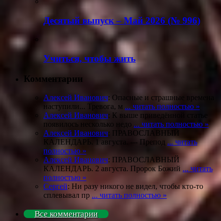
Деcятый выпуск – Май 2026 (№ 996)
Учиться, чтобы жить
Комментарии
Алексей Иванович
: Опасные и страшные времена
наступили... Тревога, м
... читать полностью »
Алексей Иванович
: К выше приведённой статье
появилось несколько недо
... читать полностью »
Алексей Иванович
: ПРАВОСЛАВНЫЙ
КАЛЕНДАРЬ. 1 августа. --- Препод
... читать
полностью »
Алексей Иванович
: ПРАВОСЛАВНЫЙ
КАЛЕНДАРЬ. 2 августа. Пророк Божий
... читать
полностью »
Сергей
: Ни разу никого не видел, чтобы кто-то
сплевывал пр
... читать полностью »
Все комментарии