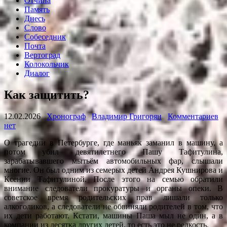
Отчина
Память
Днесь
Слово
Собеседник
Почта
Вертоград
Колокольчик
Диалог
Как защитить?
12.02.2026
Хронограф
Владимир Григорян
Комментариев
нет
О трагедии в Петербурге, где маньяк заманил в машину, а
потом убил девятилетнего Пашу Тафитулина,
зарабатывавшего мытьём автомобильных фар, слышали
многие. Он был одним из семерых детей Андрея Кушнирова и
Ксении Тафитулиной. После этого на семью обратили
внимание следователи прокуратуры и органы опеки. В
советское время родительских прав лишали только
алкоголиков, а следователи не обвиняли родителей в том, что
их дети работают. Кстати, машины Паша мыл не один, а в
компании из десятка других детей, то есть это не редкость.