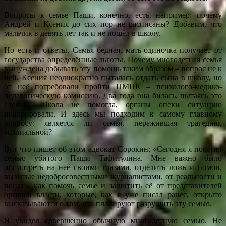
Вопросы к семье Паши, конечно, есть, например: почему
Андрей и Ксения до сих пор не расписаны? Добавим, что
мальчик в девять лет так и не пошёл в школу.
Но есть и ответы. Семья бедная, мать-одиночка получает от
государства определённые льготы. Почему многодетная семья
вынуждена добывать эту помощь таким образом – вопрос не к
ней. Ксения неоднократно пыталась отдать сына в школу, но
от неё потребовали пройти ПМПК – психолого-медико-
педагогическую комиссию. Два года она билась, пытаясь это
сделать. Школа не помогла, органы опеки ситуацию
игнорировали. И здесь мы подходим к самому главному
вопросу: является ли семья, пережившая трагедию,
асоциальной?
Вот что пишет об этом адвокат Сорокин: «Сегодня я посетил
семью убитого Паши Тафитулина. Мне важно было
посмотреть на неё своими глазами, отделить ложь и помои,
вылитые недобросовестными журналистами, от реальности и
понять, как помочь семье и защитить её от представителей
органов власти, которые, как я уже писал ранее, открыто
высказываются о том, что планируют разрушить эту семью.
Я увидел совершенно обычную многодетную семью. Не