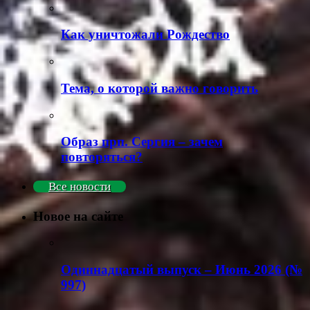
Как уничтожали Рождество
Тема, о которой важно говорить
Образ прп. Сергия – зачем
повторяться?
Все новости
Новое на сайте
Одиннадцатый выпуск – Июнь 2026 (№
997)