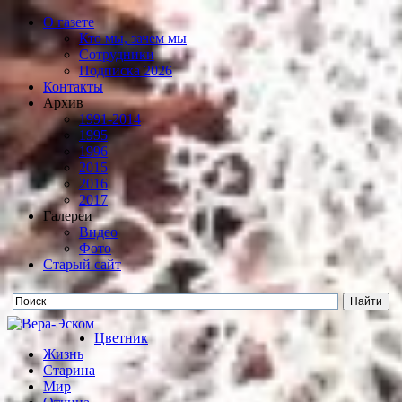
О газете
Кто мы, зачем мы
Сотрудники
Подписка 2026
Контакты
Архив
1991-2014
1995
1996
2015
2016
2017
Галереи
Видео
Фото
Старый сайт
Цветник
Жизнь
Старина
Мир