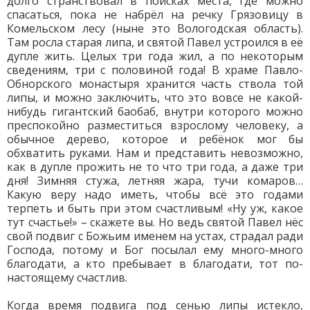
долго странствовал в поисках места, где можно
спасаться, пока не набрёл на речку Грязовицу в
Комельском лесу (ныне это Вологодская область).
Там росла старая липа, и святой Павел устроился в её
дупле жить. Целых три года жил, а по некоторым
сведениям, три с половиной года! В храме Павло-
Обнорского монастыря хранится часть ствола той
липы, и можно заключить, что это вовсе не какой-
нибудь гигантский баобаб, внутри которого можно
преспокойно разместиться взрослому человеку, а
обычное дерево, которое и ребёнок мог бы
обхватить руками. Нам и представить невозможно,
как в дупле прожить не то что три года, а даже три
дня! Зимняя стужа, летняя жара, тучи комаров…
Какую веру надо иметь, чтобы всё это годами
терпеть и быть при этом счастливым! «Ну уж, какое
тут счастье!» – скажете вы. Но ведь святой Павел нёс
свой подвиг с Божьим именем на устах, страдал ради
Господа, потому и Бог посылал ему много-много
благодати, а кто пребывает в благодати, тот по-
настоящему счастлив.
Когда время подвига под сенью липы истекло,