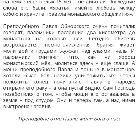
на земле ещё целых 15 лет – не диво ли! Последние
слова его были: «Братья, имейте любовь между
собою и храните правила монашеского общежития».
Преподобного Павла Обнорского очень почитали:
говорят, паломники последние два километра до
монастыря на коленях шли. Сегодня обитель
возрождается, немногочисленная братия живёт
молитвой и трудами, жужжат над ульями пчёлы. И
паломники считают, что, как ни хорош
монастырский мёд, молиться здесь – ещё слаще. А
мощи преподобного Павла и поныне в монастыре.
Хотели было большевики уничтожить их, чтобы
положить конец почитанию Павла в народе;
открыли его раку – а она пуста! Видно, Сам Господь
позаботился о том, чтобы мощи его оставались в
земле – под спудом. Они и теперь там, а над ними
выстроена часовня.
Преподобне отче Павле,
моли Бога о нас!