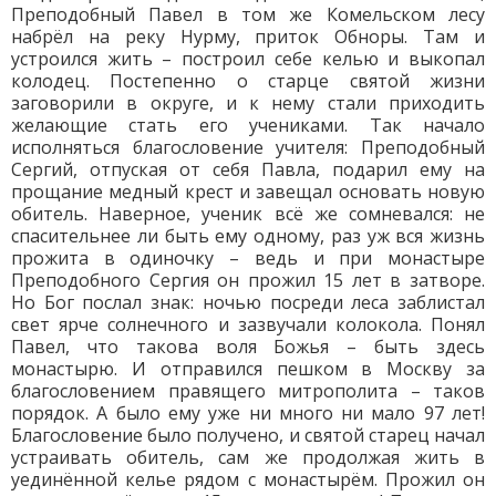
Преподобный Павел в том же Комельском лесу
набрёл на реку Нурму, приток Обноры. Там и
устроился жить – построил себе келью и выкопал
колодец. Постепенно о старце святой жизни
заговорили в округе, и к нему стали приходить
желающие стать его учениками. Так начало
исполняться благословение учителя: Преподобный
Сергий, отпуская от себя Павла, подарил ему на
прощание медный крест и завещал основать новую
обитель. Наверное, ученик всё же сомневался: не
спасительнее ли быть ему одному, раз уж вся жизнь
прожита в одиночку – ведь и при монастыре
Преподобного Сергия он прожил 15 лет в затворе.
Но Бог послал знак: ночью посреди леса заблистал
свет ярче солнечного и зазвучали колокола. Понял
Павел, что такова воля Божья – быть здесь
монастырю. И отправился пешком в Москву за
благословением правящего митрополита – таков
порядок. А было ему уже ни много ни мало 97 лет!
Благословение было получено, и святой старец начал
устраивать обитель, сам же продолжая жить в
уединённой келье рядом с монастырём. Прожил он