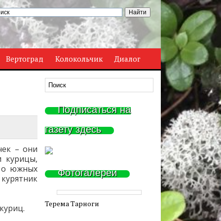
Вертоград
Колокольчик
Диалог
Подписаться на
газету здесь
чек – они
 курицы,
 о южных
Фотогалереи
 курятник
Терема Тарноги
 куриц.