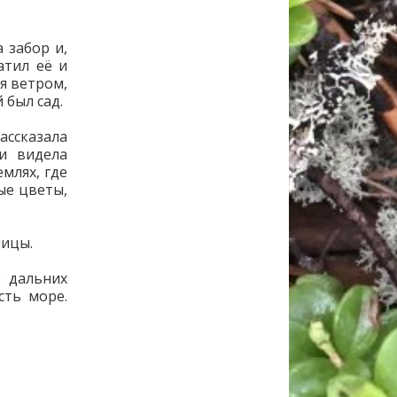
 забор и,
атил её и
я ветром,
 был сад.
ссказала
и видела
млях, где
ые цветы,
ницы.
о дальних
сть море.