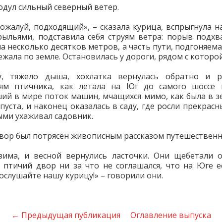
одул сильный северный ветер.
пожалуй, подходящий», – сказала курица, вспрыгнула на
рыльями, подставила себя струям ветра: порыв подхв
на несколько десятков метров, а часть пути, подгоняема
жала по земле. Остановилась у дороги, рядом с которой
у, тяжело дыша, хохлатка вернулась обратно и ра
лям птичника, как летала на Юг до самого шоссе 
ий в мире поток машин, мчащихся мимо, как была в зе
апуста, и наконец оказалась в саду, где росли прекрасн
ыми ухаживал садовник.
вор был потрясён живописным рассказом путешествен
има, и весной вернулись ласточки. Они щебетали 
о птичий двор ни за что не соглашался, что на Юге е
ослушайте нашу курицу!» – говорили они.
← Предыдущая публикация
Оглавление выпуска