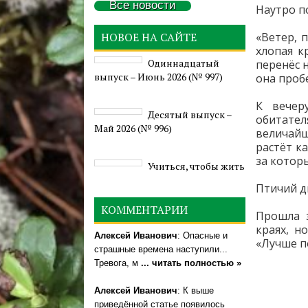
Все новости
Наутро п
НОВОЕ НА САЙТЕ
«Ветер, 
хлопая к
Одиннадцатый
перенёс 
выпуск – Июнь 2026 (№ 997)
она пробе
К вечер
Деcятый выпуск –
обитате
Май 2026 (№ 996)
величайш
растёт к
за котор
Учиться, чтобы жить
Птичий д
КОММЕНТАРИИ
Прошла з
краях, н
Алексей Иванович
: Опасные и
«Лучше п
страшные времена наступили...
Тревога, м
... читать полностью »
Алексей Иванович
: К выше
приведённой статье появилось