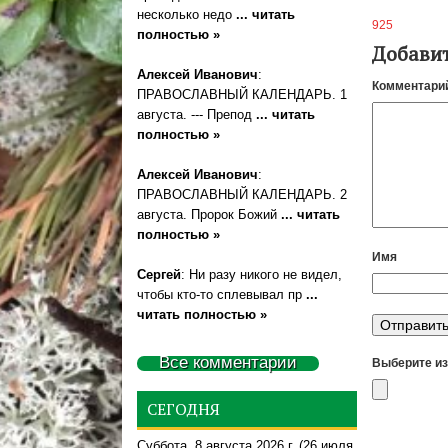
несколько недо
... читать
925
полностью »
Добави
Алексей Иванович
:
Комментари
ПРАВОСЛАВНЫЙ КАЛЕНДАРЬ. 1
августа. --- Препод
... читать
полностью »
Алексей Иванович
:
ПРАВОСЛАВНЫЙ КАЛЕНДАРЬ. 2
августа. Пророк Божий
... читать
полностью »
Имя
Сергей
: Ни разу никого не видел,
чтобы кто-то сплевывал пр
...
читать полностью »
Все комментарии
Выберите из
СЕГОДНЯ
Суббота, 8 августа 2026 г.
(26 июля