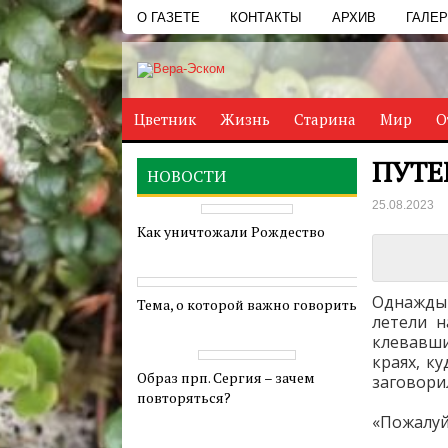
О ГАЗЕТЕ
КОНТАКТЫ
АРХИВ
ГАЛЕ
Цветник
Жизнь
Старина
Мир
О
ПУТЕ
НОВОСТИ
25.08.2023
Как уничтожали Рождество
Однажды 
Тема, о которой важно говорить
летели 
клевавш
краях, к
Образ прп. Сергия – зачем
заговорил
повторяться?
«Пожалуй,