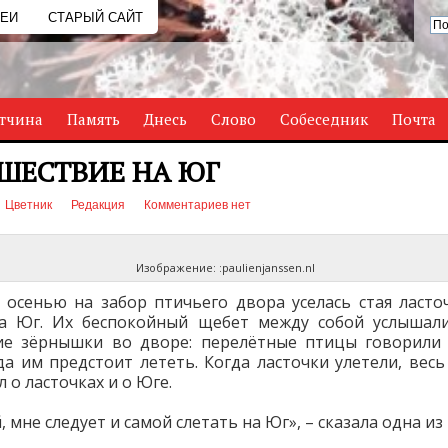
РЕИ
СТАРЫЙ САЙТ
тчина
Память
Днесь
Слово
Собеседник
Почта
ШЕСТВИЕ НА ЮГ
Цветник
Редакция
Комментариев нет
Изображение: :paulienjanssen.nl
осенью на забор птичьего двора уселась стая ласто
на Юг. Их беспокойный щебет между собой услышали
ие зёрнышки во дворе: перелётные птицы говорили
уда им предстоит лететь. Когда ласточки улетели, весь
 о ласточках и о Юге.
 мне следует и самой слетать на Юг», – сказала одна из