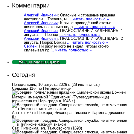
Комментарии
Алексей Иванович
: Опасные и страшные времена
наступили... Тревога, м
... читать полностью »
Алексей Иванович
: К выше приведённой статье
появилось несколько недо
... читать полностью »
Алексей Иванович
: ПРАВОСЛАВНЫЙ КАЛЕНДАРЬ. 1
августа. --- Препод
... читать полностью »
Алексей Иванович
: ПРАВОСЛАВНЫЙ КАЛЕНДАРЬ. 2
августа. Пророк Божий
... читать полностью »
Сергей
: Ни разу никого не видел, чтобы кто-то
сплевывал пр
... читать полностью »
Все комментарии
Сегодня
Понедельник, 10 августа 2026 г.
(28 июля ст.ст.)
Седмица 11-я по Пятидесятнице
Смоленской иконы Божией
Матери, именуемой "Одигитрия" (Путеводительница)
(принесена из Царьграда в 1046 г.)
Апп. от 70-ти Прохора, Никанора, Тимона и Пармена диаконов
(I)
Свт. Питирима, еп. Тамбовского (1698)