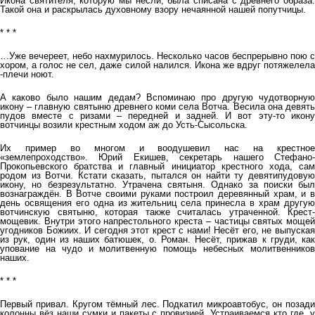
Икона святителя, которую мы несли, была списана с древнего образа.
Такой она и раскрылась духовному взору нечаянной нашей попутчицы.
* * *
…Уже вечереет, небо нахмурилось. Несколько часов беспрерывно пою с
хором, а голос не сел, даже силой налился. Икона же вдруг потяжелела
-плечи ноют.
А каково было нашим дедам? Вспоминаю про другую чудотворную
икону – главную святыню древнего коми села Вотча. Весила она девять
пудов вместе с ризами – передней и задней. И вот эту-то икону
вотчинцы возили крестным ходом аж до Усть-Сысольска.
Их пример во многом и воодушевил нас на крестное
«землепроходство». Юрий Екишев, секретарь нашего Стефано-
Прокопьевского братства и главный инициатор крестного хода, сам
родом из Вотчи. Кстати сказать, пытался он найти ту девятипудовую
икону, но безрезультатно. Утрачена святыня. Однако за поиски был
вознаграждён. В Вотче своими руками построил деревянный храм, и в
день освящения его одна из жительниц села принесла в храм другую
вотчинскую святыню, которая также считалась утраченной. Крест-
мощевик. Внутри этого напрестольного креста – частицы святых мощей
угодников Божиих. И сегодня этот крест с нами! Несёт его, не выпуская
из рук, один из наших батюшек, о. Роман. Несёт, прижав к груди, как
упование на чудо и молитвенную помощь небесных молитвенников
наших.
* * *
Первый привал. Кругом тёмный лес. Подкатил микроавтобус, он позади
колонны вёз наши сумки и пакеты с провизией. Устраиваемся кто где, у