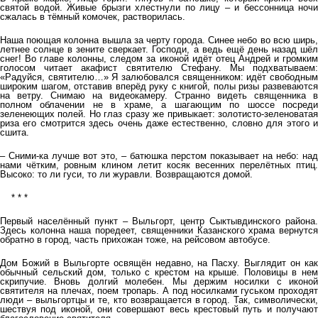
святой водой. Живые брызги хлестнули по лицу – и бессонница ночи
сжалась в тёмный комочек, растворилась.
Наша поющая колонна вышла за черту города. Синее небо во всю ширь,
летнее солнце в зените сверкает. Господи, а ведь ещё день назад шёл
снег! Во главе колонны, следом за иконой идёт отец Андрей и громким
голосом читает акафист святителю Стефану. Мы подхватываем:
«Радуйся, святителю…» Я залюбовался священником: идёт свободным
широким шагом, отставив вперёд руку с книгой, полы ризы развеваются
на ветру. Снимаю на видеокамеру. Странно видеть священника в
полном облачении не в храме, а шагающим по шоссе посреди
зеленеющих полей. Но глаз сразу же привыкает: золотисто-зеленоватая
риза его смотрится здесь очень даже естественно, словно для этого и
сшита.
– Сними-ка лучше вот это, – батюшка перстом показывает на небо: над
нами чётким, ровным клином летит косяк весенних перелётных птиц.
Высоко: то ли гуси, то ли журавли. Возвращаются домой.
* * *
Первый населённый пункт – Выльгорт, центр Сыктывдинского района.
Здесь колонна наша поредеет, священники Казанского храма вернутся
обратно в город, часть прихожан тоже, на рейсовом автобусе.
Дом Божий в Выльгорте освящён недавно, на Пасху. Выглядит он как
обычный сельский дом, только с крестом на крыше. Половицы в нем
скрипучие. Вновь долгий молебен. Мы держим носилки с иконой
святителя на плечах, поем тропарь. А под носилками гуськом проходят
люди – выльгортцы и те, кто возвращается в город. Так, символически,
шествуя под иконой, они совершают весь крестовый путь и получают