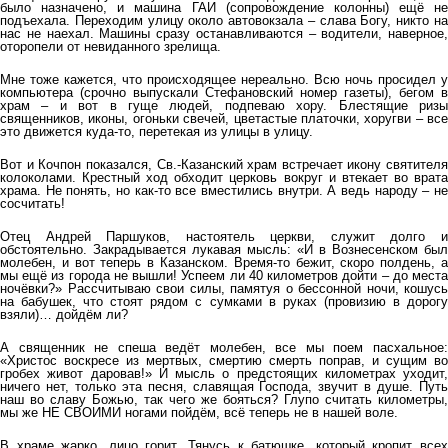
было назначено, и машина ГАИ (сопровождение колонны) ещё не
подъехала. Переходим улицу около автовокзала – слава Богу, никто на
нас не наехал. Машины сразу останавливаются – водители, наверное,
оторопели от невиданного зрелища.
Мне тоже кажется, что происходящее нереально. Всю ночь просидел у
компьютера (срочно выпускали Стефановский номер газеты), бегом в
храм – и вот в гуще людей, подпеваю хору. Блестящие ризы
священников, иконы, огоньки свечей, цветастые платочки, хоругви – все
это движется куда-то, перетекая из улицы в улицу.
Вот и Кочпон показался, Св.-Казанский храм встречает икону святителя
колоколами. Крестный ход обходит церковь вокруг и втекает во врата
храма. Не понять, но как-то все вместились внутри. А ведь народу – не
сосчитать!
Отец Андрей Паршуков, настоятель церкви, служит долго и
обстоятельно. Закрадывается лукавая мысль: «И в Вознесенском был
молебен, и вот теперь в Казанском. Время-то бежит, скоро полдень, а
мы ещё из города не вышли! Успеем ли 40 километров дойти – до места
ночёвки?» Рассчитываю свои силы, памятуя о бессонной ночи, кошусь
на бабушек, что стоят рядом с сумками в руках (провизию в дорогу
взяли)… дойдём ли?
А священник не спеша ведёт молебен, все мы поем пасхальное:
«Христос воскресе из мертвых, смертию смерть поправ, и сущим во
гробех живот даровав!» И мысль о предстоящих километрах уходит,
ничего нет, только эта песня, славящая Господа, звучит в душе. Путь
наш во славу Божью, так чего же бояться? Глупо считать километры,
мы же НЕ СВОИМИ ногами пойдём, всё теперь не в нашей воле.
В храме жарко, лицо горит. Тянусь к батюшке, который кропит всех