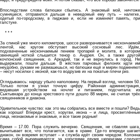
Впоследствии слова батюшки сбылись. А знакомый мой, ничтоже
сумняшеся, отправился дальше в неведомый ему путь – налегке,
одетый по-городскому, в пиджаке и, если не изменяет память, при
галстуке.
* * *
За спиной уже много километров, шоссе разворачивается нескончаемой
лентой, нас кругом обступает высокий сосновый лес. Идём,
подхваченные нескончаемым пением тропарей и молитв, в котором
звенящей ноткой слышится тенор о. Андрея. Он, а также другой
кочпонский священник, о. Аркадий, так и не вернулись в город. Не
выдержали, пошли дальше. В жёстких парчовых фелонях идти им
неудобно, руками не размашешься, но батюшки ещё и мирян подменяют
– несут носилки с иконой, как-то водрузив их на покатые плечи риз.
Оглядываюсь: народу убыло наполовину. На первый взгляд, человек 50.
Только потом я узнал точную цифру. Районная администрация,
ведавшая устройством на ночлег и питанием, подсчитала: из
Сыктывкара до конца крестового пути дошло 88 мирян, не считая трёх
священников и диакона.
Удивительное чувство: как это мы собрались все вместе и пошли? Ведь
как хорошо! Впереди крест, хоругви, икона – и лица, просветлённые
лица, незнакомые и знакомые, и все такие родные!
Время – 17.00. Пора служить вечерню. Священник, не сбавляя шага,
вычитывает все, что полагается, как в храме. Где-то впереди шагает
диакон, он вовремя вступает – и служба идёт своим чередом. Колонна
сама собой выравнивается: за хоругвями двумя шеренгами следует