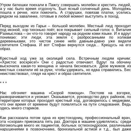
Утром батюшки поехали в Пажгу совершать молебен и крестить людей,
а у нас было время отдохнуть. Был ясный солнечный день. Молодёжь
пошла к речке, ноги помочить. А старушки, повязав платки, уселись
рядком на завалинке, готовые в любой момент выступить в поход.
Перед выходом из Гарьи – большой молебен. Местный люд проходит
под иконой, хор тихонько поёт, все покрывает сильный голос о. Виталия
Размыслова – он что-то говорит народу на родном коми языке. И я вдруг
понимаю: эти люди, эта земля с разбросанными по холмам
деревеньками, это чистое синее небо давным-давно уже видели
святителя Стефана. И вот Стефан вернулся сюда… Крещусь на его
образ.
Крестный ход уже за околицей села. Встречным людям кричим:
«Христос воскресе!» Они с радостью отвечают. Вдруг па обочину
выскочила какая-то женщина и начала бесноваться. Двое мужиков из
местных схватили её за руки, чтобы удержать, но едва справились. Бес
неистовствовал, глядя на крест и образ святителя.
* * *
Нас обгоняет машина «Скорой помощи». Постояв на взгорке,
разворачивается и уезжает. Оказывается, руководство двух районов, по
территории которых проходил крестный ход, договорилось с медиками,
что они время от времени будут появляться на пути следования. Ведь
здесь много стариков.
Как рассказала потом одна из крестоходниц, профессиональный врач,
эта «скорая» приезжала пять раз. Доктора в машине удивлялись: среди
богомольцев много их пациентов, больных остеохондрозом, различными
нарушениями в позвоночнике, бронхиальной астмой и т.д., был даже