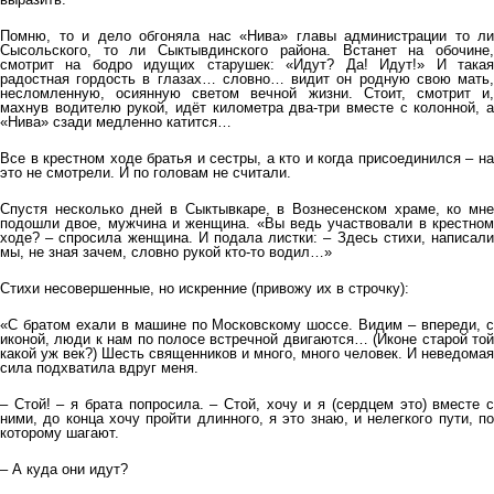
Помню, то и дело обгоняла нас «Нива» главы администрации то ли
Сысольского, то ли Сыктывдинского района. Встанет на обочине,
смотрит на бодро идущих старушек: «Идут? Да! Идут!» И такая
радостная гордость в глазах… словно… видит он родную свою мать,
несломленную, осиянную светом вечной жизни. Стоит, смотрит и,
махнув водителю рукой, идёт километра два-три вместе с колонной, а
«Нива» сзади медленно катится…
Все в крестном ходе братья и сестры, а кто и когда присоединился – на
это не смотрели. И по головам не считали.
Спустя несколько дней в Сыктывкаре, в Вознесенском храме, ко мне
подошли двое, мужчина и женщина. «Вы ведь участвовали в крестном
ходе? – спросила женщина. И подала листки: – Здесь стихи, написали
мы, не зная зачем, словно рукой кто-то водил…»
Стихи несовершенные, но искренние (привожу их в строчку):
«С братом ехали в машине по Московскому шоссе. Видим – впереди, с
иконой, люди к нам по полосе встречной двигаются… (Иконе старой той
какой уж век?) Шесть священников и много, много человек. И неведомая
сила подхватила вдруг меня.
– Стой! – я брата попросила. – Стой, хочу и я (сердцем это) вместе с
ними, до конца хочу пройти длинного, я это знаю, и нелегкого пути, по
которому шагают.
– А куда они идут?