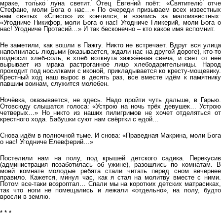
мраке, только луна светит. Отец Евгений поёт: «Святителю отче
Стефане, моли Бога о нас…» По очереди призываем всех известных
нам святых. «Список» их кончился, и взялись за малоизвестных:
«Угодниче Никифор, моли Бога о нас! Угодниче Гликерий, моли Бога о
нас! Угодниче Протасий…» И так бесконечно – кто какое имя вспомнит.
Не заметили, как вошли в Пажгу. Никто не встречает. Вдруг вся улица
наполнилась людьми (оказывается, ждали нас на другой дороге), кто-то
подносит хлеб-соль, в хлеб воткнута зажжённая свеча, и свет от неё
вырывает из мрака растроганное лицо хлебодарительницы. Народ
проходит под носилками с иконой, прикладывается ко кресту-мощевику.
Крестный ход наш вырос в десять раз, все вместе идём к памятнику
павшим воинам, служится молебен.
Ночёвка, оказывается, не здесь. Надо пройти чуть дальше, в Гарью.
Отовсюду слышатся голоса: «Устрою на ночь трёх девушек… Устрою
четверых…» Но никто из наших пилигримов не хочет отделяться от
крестного хода. Бабушки суют нам свёртки с едой…
Снова идём в полночной тьме. И снова: «Праведная Макрина, моли Бога
о нас! Угодниче Елевферий…»
Постелили нам на полу, под крышей детского садика. Перекусив
(администрация позаботилась об ужине), разошлись по комнатам. В
моей комнате молодые ребята стали читать перед сном вечернее
правило. Кажется, минул час, как я стал на молитву вместе с ними.
Потом все-таки возроптал… Спали мы на коротких детских матрасиках,
так что ноги не помещались и лежали «отдельно», на полу, будто
вросли в землю.
* * *