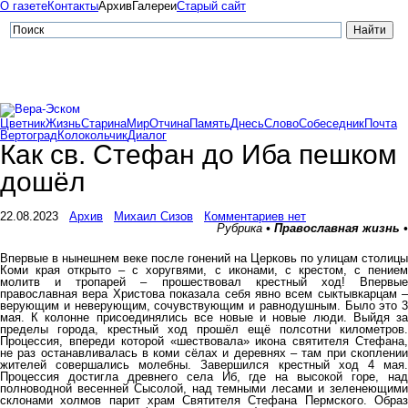
О газете
Контакты
Архив
Галереи
Старый сайт
Цветник
Жизнь
Старина
Мир
Отчина
Память
Днесь
Слово
Собеседник
Почта
Вертоград
Колокольчик
Диалог
Как св. Стефан до Иба пешком
дошёл
22.08.2023
Архив
Михаил Сизов
Комментариев нет
Рубрика
• Православная жизнь •
Впервые в нынешнем веке после гонений на Церковь по улицам столицы
Коми края открыто – с хоругвями, с иконами, с крестом, с пением
молитв и тропарей – прошествовал крестный ход! Впервые
православная вера Христова показала себя явно всем сыктывкарцам –
верующим и неверующим, сочувствующим и равнодушным. Было это 3
мая. К колонне присоединялись все новые и новые люди. Выйдя за
пределы города, крестный ход прошёл ещё полсотни километров.
Процессия, впереди которой «шествовала» икона святителя Стефана,
не раз останавливалась в коми сёлах и деревнях – там при скоплении
жителей совершались молебны. Завершился крестный ход 4 мая.
Процессия достигла древнего села Иб, где на высокой горе, над
полноводной весенней Сысолой, над темными лесами и зеленеющими
склонами холмов парит храм Святителя Стефана Пермского. Образ