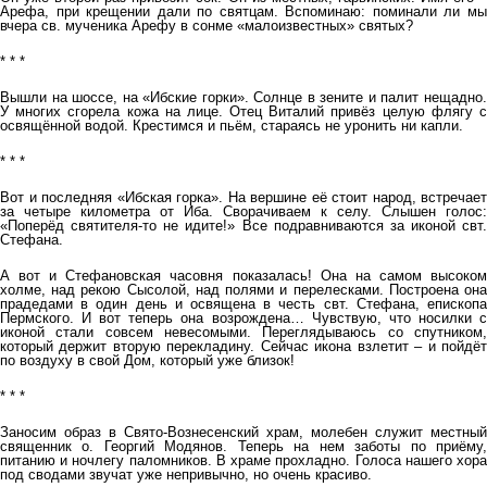
Арефа, при крещении дали по святцам. Вспоминаю: поминали ли мы
вчера св. мученика Арефу в сонме «малоизвестных» святых?
* * *
Вышли на шоссе, на «Ибские горки». Солнце в зените и палит нещадно.
У многих сгорела кожа на лице. Отец Виталий привёз целую флягу с
освящённой водой. Крестимся и пьём, стараясь не уронить ни капли.
* * *
Вот и последняя «Ибская горка». На вершине её стоит народ, встречает
за четыре километра от Иба. Сворачиваем к селу. Слышен голос:
«Поперёд святителя-то не идите!» Все подравниваются за иконой свт.
Стефана.
А вот и Стефановская часовня показалась! Она на самом высоком
холме, над рекою Сысолой, над полями и перелесками. Построена она
прадедами в один день и освящена в честь свт. Стефана, епископа
Пермского. И вот теперь она возрождена… Чувствую, что носилки с
иконой стали совсем невесомыми. Переглядываюсь со спутником,
который держит вторую перекладину. Сейчас икона взлетит – и пойдёт
по воздуху в свой Дом, который уже близок!
* * *
Заносим образ в Свято-Вознесенский храм, молебен служит местный
священник о. Георгий Модянов. Теперь на нем заботы по приёму,
питанию и ночлегу паломников. В храме прохладно. Голоса нашего хора
под сводами звучат уже непривычно, но очень красиво.