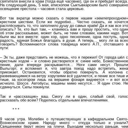
святителя внесли в храм (тогда ещё часовню), где он и пребудет всегда.
На следующий день, 5 мая, епископом Сыктывкарским было совершено
освящение престола – часовня стала церковью.
Вот так вкратце можно сказать о первом нашем «землепроходном»
крестном шествии. Если же подробно… Честно сказать, не хочется
расплёскивать то, что заполнило душу до самых краёв! Да и как все это
описать? Те, кто был там, – кланяюсь вам и прошу простить, что один
об этом рассказываю, может быть, не теми словами, какими надо. Вот
были мы все вместе: один хор, одно песнопение, одна поступь, одна
радость, единая Божья благодать в душе. А теперь… могу ли за всех
говорить? Вспоминаются слова товарища моего А.П., отставшего в
пути:
– Эх ты, даже представить не можешь, что я пережил! От города шёл с
крестным ходом – и словно растворился я: синее небо, Божественное
пение, дали впереди раскрываются… Ноги сами несут. Прошли
Выльгорт, и вспомнил я, что завтра поезд надо встретить, жена
приезжает. Остановился, чтобы обратно повернуть. А колонна с
развевающимися на ветру хоругвями всё удаляется, и пение все тише и
тише, за косогором лишь на вершине фонаря виднеется – и вот все
исчезло. Шоссе. Автобусы, машины мимо несутся… Я один стою. Не
сдвинуться. Силы покинули.
Так и «рассказщик» ваш. Смогу ли в один, слабый свой, голос
рассказать обо всем? Поделюсь отдельными впечатлениями.
* * *
9 часов утра. Молебен о путешествующих в кафедральном Свято-
Вознесенском храме. Народу много – откуда только и узнали?
Священники берут икону на плечи. Выходим несколько раньше, чем