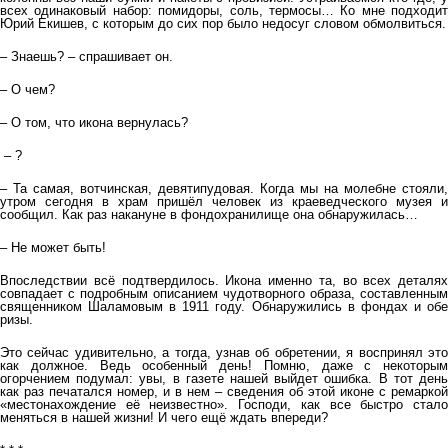
всех одинаковый набор: помидоры, соль, термосы… Ко мне подходит
Юрий Екишев, с которым до сих пор было недосуг словом обмолвиться.
– Знаешь? – спрашивает он.
– О чем?
– О том, что икона вернулась?
– ?
– Та самая, вотчинская, девятипудовая. Когда мы на молебне стояли,
утром сегодня в храм пришёл человек из краеведческого музея и
сообщил. Как раз накануне в фондохранилище она обнаружилась…
– Не может быть!
Впоследствии всё подтвердилось. Икона именно та, во всех деталях
совпадает с подробным описанием чудотворного образа, составленным
священником Шаламовым в 1911 году. Обнаружились в фондах и обе
ризы.
Это сейчас удивительно, а тогда, узнав об обретении, я воспринял это
как должное. Ведь особенный день! Помню, даже с некоторым
огорчением подумал: увы, в газете нашей выйдет ошибка. В тот день
как раз печатался номер, и в нем – сведения об этой иконе с ремаркой
«местонахождение её неизвестно». Господи, как все быстро стало
меняться в нашей жизни! И чего ещё ждать впереди?