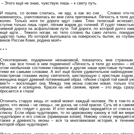
– Этого ещё не знаю, чувствую лишь – к свету путь.
И пошла, со всеми слилась, не иду, а как во сне… Словно что-то
изменилось, уничтожилась во мне сила притяженья. Лёгкость в теле до
колен. Только ноги по дороге идут сами. Тлен телесный исчезает,
ступни только лишь горят, лёгким жаром до голеней. И гудят тяжестью
земной дороги на асфальтовом пути. Той дороги, по которой долго нам
ещё идти… Тяжело ногам, но тело словно бы само летело, покидая
царство тьмы. Из которой выплывала на поверхность бытия, из глубин
веков России Коми, родина моя!»
* * *
Стихотворение, подаренное незнакомкой, показалось мне странным.
Но… как все точно в нем подмечено! «Лёгкость в теле до колен» – об
этом необычном состоянии говорили и другие наши крестовые путники,
теми же самыми словами. А вот ещё более удивительное наблюдение:
повстречав глазами икону святителя, шествующую с крестным ходом,
женщина видит древний потемневший образ. «Иконе старой той какой уж
век?» – восклицает она. Между тем икона совсем новая, только что
написана и освящена. Краски на ней свежие, яркие – это ведь сразу
бросается в глаза!
Отличить старую вещь от новой может каждый человек. Но в том-то и
дело, что икона – не «вещь», не доска, не слой краски. Суть её в самом
образе, что глядит с доски. И этот живой образ передаётся от списка к
списку. Если образ чудотворен, то по церковному канону в той же мере
чудотворен и его список (примерная копия). Новому списку передаётся
также и древность иконы – вся та многовековая история, в течение
которой образ чудотворил.