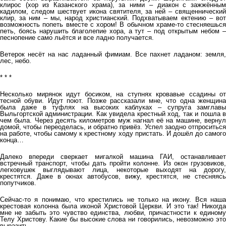
клирос (хор из Казанского храма), за ними – диакон с зажжённым
кадилом, следом шествует икона святителя, за ней – священнический
клир, за ним – мы, народ христианский. Подхватываем ектению – вот
возможность попеть вместе с хором! В обычном храме-то стесняешься
петь, боясь нарушить благолепие хора, а тут – под открытым небом –
песнопение само льётся и все ладно получается.
Ветерок несёт на нас ладанный фимиам. Все пахнет ладаном: земля,
лес, небо.
* * *
Несколько мирянок идут босиком, на ступнях кровавые ссадины от
тесной обуви. Идут поют. Позже рассказали мне, что одна женщина
была даже в туфлях на высоких каблуках – супруга замглавы
Выльгортской администрации. Как увидела крестный ход, так и пошла в
чем была. Через десять километров муж нагнал её на машине, вернул
домой, чтобы переоделась, и обратно привёз. Успел заодно отпроситься
на работе, чтобы самому к крестному ходу пристать. И дошёл до самого
конца…
Далеко впереди сверкает мигалкой машина ГАИ, останавливает
встречный транспорт, чтобы дать пройти колонне. Из окон грузовиков,
легковушек выглядывают лица, некоторые выходят на дорогу,
крестятся. Даже в окнах автобусов, вижу, крестятся, не стесняясь
попутчиков.
Сейчас-то я понимаю, что крестились не только на икону. Вся наша
крестовая колонна была иконой Христовой Церкви. И это так! Никогда
мне не забыть это чувство единства, любви, причастности к единому
Телу Христову. Какие бы высокие слова ни говорились, невозможно это
выразить.