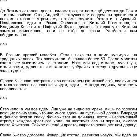
* * *
До Лозыма осталось десять километров, от него ещё десяток до Пажги
– и там ночёвка. Отец Андрей с сокрушением сердечным простился и
поехал в город – утром ему в храме служить. Уехал и о. Аркадий.
Продолжают идти о. Роман Овсиенко, о. Виталий Размыслов, о.
Владимир Конев и о. Пафнутий Жуков, диакон. Походка у о. Виталия
заметно изменилась, ноги он стёр до крови. Улыбается нам
ободрительно…
* * *
В Лозыме краткий молебен. Столы накрыты в доме культуры, на
тридцать человек. Так рассчитали. А пришло более 80. После молитвы
как-то все уместились за столами. Ноги мои под столом, чувствую,
стали расти, удлиняться и, кажется, упёрлись в стену в другом конце
зала, гудят…
Скорее бы снова построиться за святителем (за иконой его), включиться
в многоголосое песнопение и идти, идти… А когда сидишь, усталость
наваливается.
* * *
Стемнело, а мы все идём. Лиц уже не видно во мраке, лишь по голосам
поющих понимаешь, что нас много здесь, на пустынной дороге. Впереди
в фонаре зажгли свечу. Фонарь этот на длинном шесте – непременный
атрибут каждого крестного хода, он шествует самым первым, символ
света Христова. Сейчас он ещё и просто-напросто освещает нам дорогу.
Свеча быстро догорела. Фонарщик отстал, разжигая новую. Мы идём во