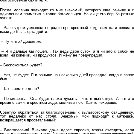
благословение святителя.
После молебна подходит ко мне знакомый, которого ещё раньше я с
удивлением приметил в толпе богомольцев. На лице его борьба разных
чувств.
– Рано утром услышал по радио про крестный ход, взял да и решил с
вами до Выльгорта дойти.
– Ну и что? Дошёл же.
– Я и дальше бы пошёл… Так ведь двое суток, а я ничего с собой не
взял, ни копейки, ни продуктов. И жену не предупредил.
– Беспокоиться будет?
– Нет, не будет. Я и раньше на несколько дней пропадал, когда в запое
был.
– Так в чем же дело?
– Понимаешь… Она будет плохо думать – что я пьянствую. А я в это
время с вами, в крестном ходе, молитвы пою. Как-то нехорошо.
Советую обратиться за благословением к выльгортскому священнику,
тот недалеко от нас стоял. Знакомый мой подходит к батюшке,
возвращается просветлённый:
– Благословил! Вначале даже адрес спросил, чтобы съездить, если
надо, и предупредить моих. А потом сказал, что все хорошо закончится!