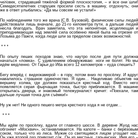
человек, страдавший тяжёлой формой плоскостопия, – и все они шли!
Семидесятилетних старушек просили сесть в машину, отдохнуть; они
же в ответ улыбались: «Да мы совсем не устали!»
По наблюдениям того же врача (С.В. Бузовой), физические силы людей
действовали лишь вначале, до 21-го километра пути, а дальше людей
несла благодать. Врач заметила, что эта непонятная, исцеляющая и
приподнимающая над землёй сила особенно явной была на отрезке от
Лозыма до Пажги, когда люди шли за пределом своих возможностей.
* * *
По опыту пеших походов знаю, что наутро после дня пути должна
начаться «ломка». С удивлением обнаруживаю: ноги не болят. Но мы
идём медленно. От Гарьи до Иба всего 12 километров – куда спешить?
Бегу вперёд с видеокамерой – в гору, потом вниз по просёлку. И вдруг
навалилось страшное одиночество. Я один… Нацеливаю объектив на
вершину холма, где должен показаться крестный ход. Вместо него
появляется серая фырчащая точка, быстро приближается. В машине
открылась дверца, и знакомый тележурналист кричит: «Поехали, там
дальше лучшая точка для съёмки!»
Ну уж нет! Ни одного пешего метра крестного хода я не отдам…
* * *
Мы идём по просёлку, вдали от главного шоссе. В деревне Жуод нас
обгоняет «Москвич», останавливается. На капоте – банки с берёзовым
соком, только что из леса. Мужик со светящимся лицом угощает нас.
Он уже второй раз привозит сок. Он из местных, гарьинских. Имя его –