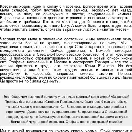
Крестным ходом идём к холму с часовней. Долгое время эта часовня
была складом, потом пустовала под замком. Несколько лет назад,
помню, на полу её обнаружил я листок, придавленный камнем.
Вырванная из школьного дневника страница с оценками за четверть –
двойками и тройками. Кто-то из местных детей пролез в окно, чтобы
дать отчёт неведомому для него Богу. А может быть, и просто для того,
чтобы очистить совесть, спрятать вырванный листок в «святом месте».
Часовня тогда была в плачевном состоянии, и мы заколачивали окна,
заделывали бреши на крыше, «консервировали» на зиму. Мы –
участники только что возникшего тогда Сыктывкарского православного
молодёжного движения. Сейчас движение, с Божьей помощью,
преобразовалось в Стефано-Прокопьевское братство. И этот крестный
ход, и полностью отремонтированная часовня, и новый список иконы
свт. Стефана, написанный в Москве в мастерских Грабаря – все это –
деяния братства и труды его секретаря Юрия Екишева. Но без
сочувствия и содействия этим трудам многих и многих жителей
республики (с часовней, например, помогла Евлогия Попова,
руководителя Управления по охране памятников) большинство дел было
бы просто не по силам сдвинуть.
Этот более чем тысячный по числу участников крестный ход с иконой «Зырянской
Троицы» был организован Стефано-Прокопьевским братством 9 мая и с трёх до
четырёх часов дня проследовал от Св.-Вознесенского кафедрального собора к
строящемуся Духовному центру православия. Во время хода на Стефановской
площади, где когда-то был разрушен собор, возле вынесенной на время из музея
Вотчинской чудотворной иконы свт. Стефана состоялся краткий молебен
Мы с иконой взбираемся по крутому склону холма. Юрий подходит к