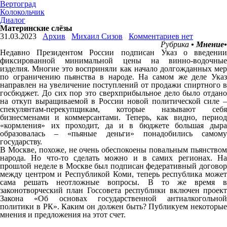
Вертоград
Колокольчик
Диалог
Материнские слёзы
31.03.2023
Архив
Михаил Сизов
Комментариев нет
Рубрика
• Мнение•
Недавно Президентом России подписан Указ о введении
фиксированной минимальной цены на винно-водочные
изделия. Многие это восприняли как начало долгожданных мер
по ограничению пьянства в народе. На самом же деле Указ
направлен на увеличение поступлений от продажи спиртного в
госбюджет. До сих пор это сверхприбыльное дело было отдано
на откуп выращиваемой в России новой политической силе –
спекулянтам-перекупщикам, которые называют себя
бизнесменами и коммерсантами. Теперь, как видно, период
«кормления» их проходит, да и в бюджете большая дыра
образовалась – «пьяные деньги» понадобились самому
государству.
В Москве, похоже, не очень обеспокоены повальным пьянством
народа. Но что-то сделать можно и в самих регионах. На
прошлой неделе в Москве был подписан федеративный договор
между центром и Республикой Коми, теперь республика может
сама решать неотложные вопросы. В то же время в
законотворческий план Госсовета республики включен проект
Закона «Об основах государственной антиалкогольной
политики в РК». Каким он должен быть? Публикуем некоторые
мнения и предложения на этот счет.