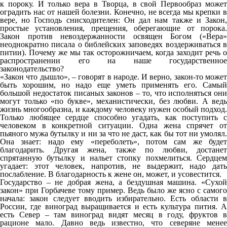
к пороку. И только вера в Творца, в свой Первообраз может
оградить нас от нашей болезни. Конечно, не всегда мы крепки в
вере, но Господь снисходителен: Он дал нам также и Закон,
простые установления, прещения, оберегающие от порока.
Закон против невоздержанности освящен Богом («Вера»
неоднократно писала о библейских заповедях воздерживаться в
питии). Почему же мы так осторожничаем, когда заходит речь о
распространении его на наше государственное
законодательство?
«Закон что дышло», – говорят в народе. И верно, закон-то может
быть хорошим, но надо еще уметь применять его. Самый
большой недостаток писаных законов – то, что исполняться они
могут только «по букве», механистически, без любви. А ведь
жизнь многообразна, и каждому человеку нужен особый подход.
Только любящее сердце способно угадать, как поступить с
человеком в конкретной ситуации. Одна жена спрячет от
пьяного мужа бутылку и ни за что не даст, как бы тот ни умолял.
Она знает: надо ему «переболеть», потом сам же будет
благодарить. Другая жена, также по любви, достанет
спрятанную бутылку и нальет стопку похмелиться. Сердцем
угадает: этот человек, напротив, не выдержит, надо дать
послабление. В благодарность к жене он, может, и усовестится.
Государство – не добрая жена, а бездушная машина. «Сухой
закон» при Горбачеве тому пример. Ведь было же ясно с самого
начала: закон следует вводить избирательно. Есть области в
России, где виноград выращивается и есть культура пития. А
есть Север – там виноград видят месяц в году, фруктов в
рационе мало. Давно ведь известно, что северяне менее