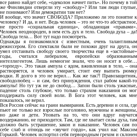
все равно найдет себе, «одеколон начнет пить». Но почему в той
же Финляндии отвергли эту «свободу»? Или там люди глупые,
не понимают? Или демократии там нет?
И вообще, что значит СВОБОДА? Приложимо ли это понятие к
человеку? И да, и нет. Ведь человек – это не что-то абстрактное,
не просто «социальная единица», обладающая «правами».
Человек неоднороден, в нем есть дух и тело. Свобода духа – да!
Свобода тела… Вот тут надо посмотреть.
Однажды я познакомился с известным, очень талантливым
режиссером. Его спектакли были не похожи друг на друга, он
умел отстаивать свободу своего творчества еще в «застойные»
годы, считался либералом, европейски образованным
интеллигентом. Лишь немногие знали, что он носит в себе…
«торпеду». Это такая ампула с ядом, вживленная в тело, – она
растворяется, и человек умирает, стоит ему выпить рюмку
водки. Я долго в это не верил… Как же так?! Правозащитник,
свободолюбец – и сам, без принуждения, стал рабом какой-то
ампулы! Но тут уж не до свобод… Запои были столь ужасные,
падение столь глубокое, что только страхом наказания он мог
поддержать силу своей воли. В Бога этот человек, как мне
показалось, не верил.
Вся Россия сейчас на грани вымирания. Есть деревни и села, где
пьют не только все взрослые поголовно, мужчины и женщины,
но даже и дети. Уповать на то, что они вдруг научатся
воздержанию, не приходится. Там, где не хватает силы духа, там
должно быть устрашение, закон и наказание. Человек сам по
себе слаб и отнюдь не «звучит гордо», как учил нас Максим
Горький. Человек испортил себя первородным грехом и склонен