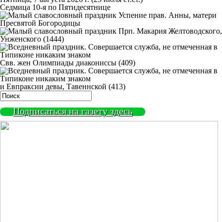
Седмица 10-я по Пятидесятнице
Успение прав. Анны, матери
Пресвятой Богородицы
Прп. Макария Желтоводского,
Унженского (1444)
Свв. жен Олимпиады диакониссы (409)
и Евпраксии девы, Тавеннской (413)
Подписаться на газету здесь