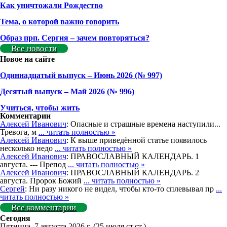
Как уничтожали Рождество
Тема, о которой важно говорить
Образ прп. Сергия – зачем повторяться?
Все новости
Новое на сайте
Одиннадцатый выпуск – Июнь 2026 (№ 997)
Деcятый выпуск – Май 2026 (№ 996)
Учиться, чтобы жить
Комментарии
Алексей Иванович
: Опасные и страшные времена наступили...
Тревога, м
... читать полностью »
Алексей Иванович
: К выше приведённой статье появилось
несколько недо
... читать полностью »
Алексей Иванович
: ПРАВОСЛАВНЫЙ КАЛЕНДАРЬ. 1
августа. --- Препод
... читать полностью »
Алексей Иванович
: ПРАВОСЛАВНЫЙ КАЛЕНДАРЬ. 2
августа. Пророк Божий
... читать полностью »
Сергей
: Ни разу никого не видел, чтобы кто-то сплевывал пр
...
читать полностью »
Все комментарии
Сегодня
Пятница, 7 августа 2026 г.
(25 июля ст.ст.)