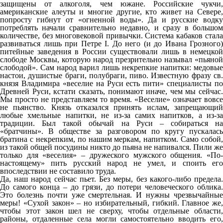
защищены от алкоголя, чем южане. Российские чукчи,
американские алеуты и многие другие, кто живет на Севере,
попросту гибнут от «огненной воды». Да и русские водку
потреблять начали сравнительно недавно, и сразу в большом
количестве, без многовековой привычки. Система кабаков стала
развиваться лишь при Петре I. До него (и до Ивана Грозного)
питейные заведения в России существовали лишь в немецкой
слободе Москвы, которую народ презрительно называл «пьяной
слободой». Сам народ варил лишь некрепкие напитки: медовые
настои, душистые браги, полубраги, пиво. Известную фразу св.
князя Владимира «веселие на Руси есть пити» специалисты по
Древней Руси, кстати сказать, понимают иначе, чем мы сейчас.
Мы просто не представляем то время. «Веселие» означает вовсе
не пьянство. Князь отказался принять ислам, запрещающий
любые хмельные напитки, не из-за самих напитков, а из-за
традиции. Был такой обычай на Руси – собираться на
«братчины». В обществе за разговором по кругу пускалась
братина с некрепким, по нашим меркам, напитком. Само собой,
из такой общей посудины никто до пьяна не напивался. Пили же
только для «веселия» – дружеского мужского общения. «По-
настоящему» пить русский народ не умел, и споить его
впоследствии не составило труда.
Да, наш народ сейчас пьет. Без меры, без какого-либо предела.
До самого конца – до грязи, до потери человеческого облика.
Это болезнь почти уже смертельная. И нужны чрезвычайные
меры! «Сухой закон» – но избирательный, гибкий. Главное же,
чтобы этот закон шел не сверху, чтобы отдельные области,
районы, отдаленные села могли самостоятельно вводить его,