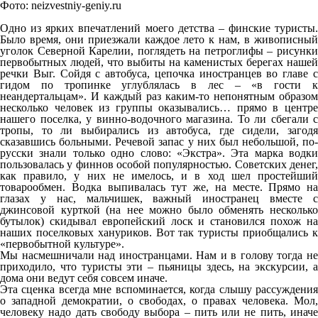
Фото: neizvestniy-geniy.ru
Одно из ярких впечатлений моего детства – финские туристы.
Было время, они приезжали каждое лето к нам, в живописный
уголок Северной Карелии, поглядеть на петроглифы – рисунки
первобытных людей, что выбиты на каменистых берегах нашей
речки Выг. Сойдя с автобуса, цепочка иностранцев во главе с
гидом по тропинке углублялась в лес – «в гости к
неандертальцам». И каждый раз каким-то непонятным образом
несколько человек из группы оказывались… прямо в центре
нашего поселка, у винно-водочного магазина. То ли сбегали с
тропы, то ли выбирались из автобуса, где сидели, загодя
сказавшись больными. Речевой запас у них был небольшой, по-
русски знали только одно слово: «Экстра». Эта марка водки
пользовалась у финнов особой популярностью. Советских денег,
как правило, у них не имелось, и в ход шел простейший
товарообмен. Водка выпивалась тут же, на месте. Прямо на
глазах у нас, мальчишек, важный иностранец вместе с
джинсовой курткой (на нее можно было обменять несколько
бутылок) скидывал европейский лоск и становился похож на
наших поселковых хануриков. Вот так туристы приобщались к
«первобытной культуре».
Мы насмешничали над иностранцами. Нам и в голову тогда не
приходило, что туристы эти – пьяницы здесь, на экскурсии, а
дома они ведут себя совсем иначе.
Эта сценка всегда мне вспоминается, когда слышу рассуждения
о западной демократии, о свободах, о правах человека. Мол,
человеку надо дать свободу выбора – пить или не пить, иначе