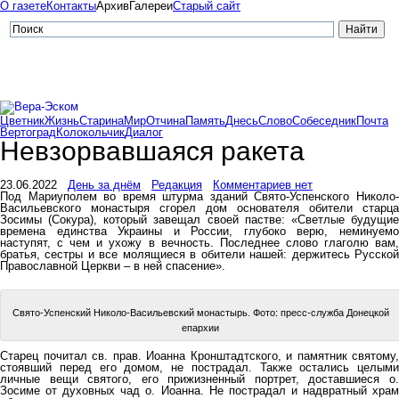
О газете
Контакты
Архив
Галереи
Старый сайт
Цветник
Жизнь
Старина
Мир
Отчина
Память
Днесь
Слово
Собеседник
Почта
Вертоград
Колокольчик
Диалог
Невзорвавшаяся ракета
23.06.2022
День за днём
Редакция
Комментариев нет
Под Мариуполем во время штурма зданий Свято-Успенского Николо-
Васильевского монастыря сгорел дом основателя обители старца
Зосимы (Сокура), который завещал своей пастве: «Светлые будущие
времена единства Украины и России, глубоко верю, неминуемо
наступят, с чем и ухожу в вечность. Последнее слово глаголю вам,
братья, сестры и все молящиеся в обители нашей: держитесь Русской
Православной Церкви – в ней спасение».
Свято-Успенский Николо-Васильевский монастырь. Фото: пресс-служба Донецкой
епархии
Старец почитал св. прав. Иоанна Кронштадтского, и памятник святому,
стоявший перед его домом, не пострадал. Также остались целыми
личные вещи святого, его прижизненный портрет, доставшиеся о.
Зосиме от духовных чад о. Иоанна. Не пострадал и надвратный храм