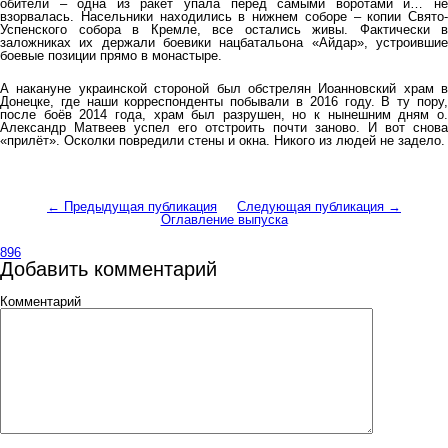
обители – одна из ракет упала перед самыми воротами и… не
взорвалась. Насельники находились в нижнем соборе – копии Свято-
Успенского собора в Кремле, все остались живы. Фактически в
заложниках их держали боевики нацбатальона «Айдар», устроившие
боевые позиции прямо в монастыре.
А накануне украинской стороной был обстрелян Иоанновский храм в
Донецке, где наши корреспонденты побывали в 2016 году. В ту пору,
после боёв 2014 года, храм был разрушен, но к нынешним дням о.
Александр Матвеев успел его отстроить почти заново. И вот снова
«прилёт». Осколки повредили стены и окна. Никого из людей не задело.
← Предыдущая публикация
Следующая публикация →
Оглавление выпуска
896
Добавить комментарий
Комментарий