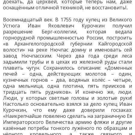
доехать, да церквей, которые теперь нам, даже
оснащённым отличной техникой, не восстановить!..
Восемнадцатый век. В 1755 году купец из Великого
Устюга Иван Яковлевич Курочкин получил
разрешение Берг-коллегии, которая ведала
горнорудной промышленностью России, построить
«в Архангелогородской губернии Кайгородской
волости» на реке Нючпас домну и именовать сей
завод Нючпасским. Через два года среди леса
задымили трубы и в цехах из железной руды стали
плавить чугун. Сохранилось описание: «Доменных
печей – одна, действующих молотов – один,
кузнечных горнов – два, водяных колёс – четыре,
одна мельница, одна плотина, пять приисков и
тридцать пять рудников». И конечно же, люди.
Люди, у которых светлые головы и золотые руки!
Настолько основательно взялся за дело купец Иван
Курочкин, что ему даже доверили госзаказ:
«Наикрепчайше повелено сделать на заграничную Ея
Императорского Величества армию фляжи и другие
казённые потребы тонкого лужёного по образцам и
чёрного кровельного, а также связного и