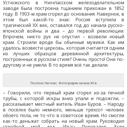
Устюжского в Нючпасском железоделательном
заводе была построена тщанием прихожан в 1852
году. В 1903-м храм сгорел до основания. Наверное, в
этом был какой-то знак: Россия вступила в
трагический ХХ век, оставался год до начала русско-
японской войны и два – до первой революции.
Впрочем, никто рук не опустил – возвели новый
храм. Строили вроде бы обычные мужики. Как им
удалось возвести церковь, которая считается одним
из лучших образцов деревянной архитектуры,
построенных в русском стиле? Очень просто! Они по-
другому и не умели. В то время всё так делали.
Посёлок Нючпас. Фотография начала ХХ в.
– Говорили, что первый храм сгорел из-за печной
трубы, с которой искры вниз упали и подожгли, –
рассказывает местный житель Иван Буров. – Народу
в посёлке было немного, меньше трёхсот человек
обоего пола, не то что в советское время. Но смогли
как-то деньжат собрать на новый храм. Руководил
стройкой мой дед, Иван Перевалов. Если