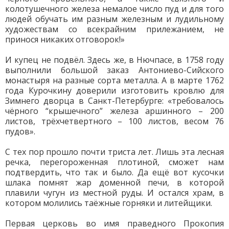
колотушечного железа немалое число пуд и для того
людей обучать им разным железным и лудильному
художествам со всекрайним прилежанием, не
принося никаких отговорок!»
И купец не подвёл. Здесь же, в Нючпасе, в 1758 году
выполнили большой заказ Антониево-Сийского
монастыря на разные сорта металла. А в марте 1762
года Курочкину доверили изготовить кровлю для
Зимнего дворца в Санкт-Петербурге: «требовалось
чёрного “крышечного” железа аршинного – 200
листов, трёхчетвертного – 100 листов, весом 76
пудов».
С тех пор прошло почти триста лет. Лишь эта лесная
речка, перегороженная плотиной, сможет нам
подтвердить, что так и было. Да ещё вот кусочки
шлака помнят жар доменной печи, в которой
плавили чугун из местной руды. И остался храм, в
котором молились таёжные горняки и литейщики.
Первая церковь во имя праведного Прокопия