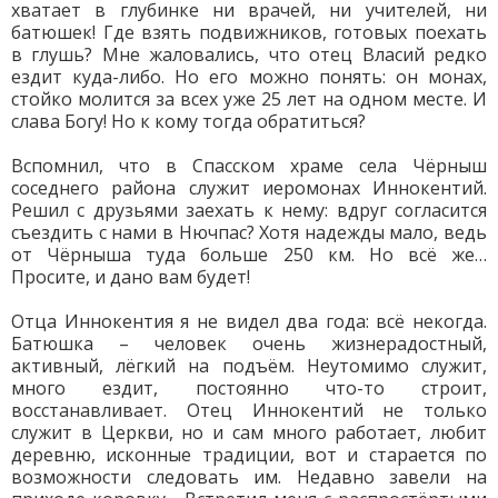
хватает в глубинке ни врачей, ни учителей, ни
батюшек! Где взять подвижников, готовых поехать
в глушь? Мне жаловались, что отец Власий редко
ездит куда-либо. Но его можно понять: он монах,
стойко молится за всех уже 25 лет на одном месте. И
слава Богу! Но к кому тогда обратиться?
Вспомнил, что в Спасском храме села Чёрныш
соседнего района служит иеромонах Иннокентий.
Решил с друзьями заехать к нему: вдруг согласится
съездить с нами в Нючпас? Хотя надежды мало, ведь
от Чёрныша туда больше 250 км. Но всё же…
Просите, и дано вам будет!
Отца Иннокентия я не видел два года: всё некогда.
Батюшка – человек очень жизнерадостный,
активный, лёгкий на подъём. Неутомимо служит,
много ездит, постоянно что-то строит,
восстанавливает. Отец Иннокентий не только
служит в Церкви, но и сам много работает, любит
деревню, исконные традиции, вот и старается по
возможности следовать им. Недавно завели на