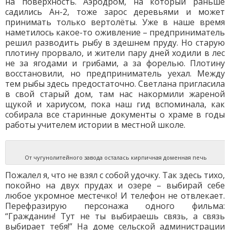
на поверхность. Аэродром, на который раньше
садились Ан-2, тоже зарос деревьями и может
принимать только вертолёты. Уже в наше время
наметилось какое-то оживление – предприниматель
решил разводить рыбу в здешнем пруду. Но старую
плотину прорвало, и жители пару дней ходили в лес
не за ягодами и грибами, а за форелью. Плотину
восстановили, но предприниматель уехал. Между
тем рыбы здесь предостаточно. Светлана пригласила
в свой старый дом, там нас накормили жареной
щукой и хариусом, пока наш гид вспоминала, как
собирала все старинные документы о храме в годы
работы учителем истории в местной школе.
От чугунолитейного завода осталась кирпичная доменная печь
Пожалел я, что не взял с собой удочку. Так здесь тихо,
покойно на двух прудах и озере – выбирай себе
любое укромное местечко! И телефон не отвлекает.
Перефразирую персонажа одного фильма:
“Гражданин! Тут не ты выбираешь связь, а связь
выбирает тебя!” На доме сельской администрации