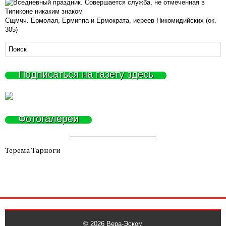
Сщмчч. Ермолая, Ермиппа и Ермократа, иереев Никомидийских (ок.
305)
Подписаться на газету здесь
Фотогалереи
Терема Тарноги
© 2026
Вера-Эском