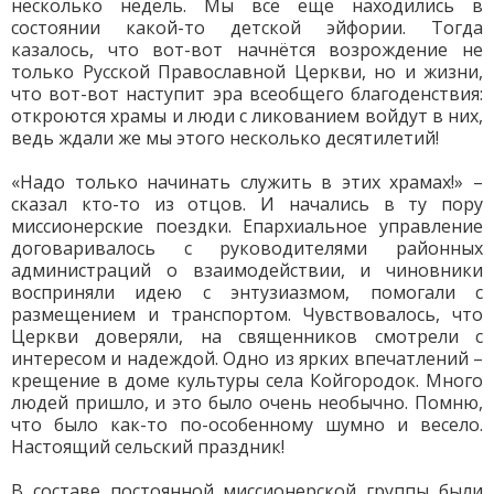
несколько недель. Мы всё ещё находились в
состоянии какой-то детской эйфории. Тогда
казалось, что вот-вот начнётся возрождение не
только Русской Православной Церкви, но и жизни,
что вот-вот наступит эра всеобщего благоденствия:
откроются храмы и люди с ликованием войдут в них,
ведь ждали же мы этого несколько десятилетий!
«Надо только начинать служить в этих храмах!» –
сказал кто-то из отцов. И начались в ту пору
миссионерские поездки. Епархиальное управление
договаривалось с руководителями районных
администраций о взаимодействии, и чиновники
восприняли идею с энтузиазмом, помогали с
размещением и транспортом. Чувствовалось, что
Церкви доверяли, на священников смотрели с
интересом и надеждой. Одно из ярких впечатлений –
крещение в доме культуры села Койгородок. Много
людей пришло, и это было очень необычно. Помню,
что было как-то по-особенному шумно и весело.
Настоящий сельский праздник!
В составе постоянной миссионерской группы были