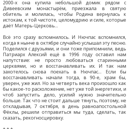
2000-х она купила небольшой домик рядом с
Дивеевским монастырём, приезжала в святую
обитель и молилась, чтобы Родина вернулась к
истокам, к той чистоте, целомудрию и силе, которые
даёт Матерь-Церковь…
Всё это сразу вспомнилось. И Нючпас вспомнился,
когда я нынче в октябре случайно услышал эту песню.
Поделился с друзьями, и они тоже припомнили, ведь
Патриарх Алексий ещё в 1996 году оставил нам
напутствие: не просто любоваться старинными
церквями, но и восстанавливать их. И так нам
захотелось снова поехать в Нючпас… Если бы
восстанавливать начали тогда, в 90-е, храм бы,
уверен, уже жил. Но за четверть века произошло как
бы какое-то расхоложение, нет уже той энергетики, и
чтоб запустить дело, усилий нужно значительно
больше. Так что не стоит дальше тянуть, поэтому, не
откладывая, 7 октября, в день равноапостольной
Фёклы, решили отправиться мы туда, сделать, так
сказать, рекогносцировку.