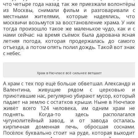
что четыре года назад так же приезжали волонтёры
из Москвы, снимали фильм и разговаривали с
местными жителями, которые надеялись, что
москвичи возьмутся за восстановление храма. У них
тогда произошло такое же маленькое чудо, как и с
нами сейчас: на время съёмок была дарована ясная
летняя погода, которая продержалась до самого
отъезда, а потом опять полил дождь. Такой вот знак
с небес.
Храм в Нючпасе всё сильнее ветшает
А храм с тех пор ещё больше обветшал. Александр и
Валентина, живущие рядом с церковью и
приютившие нас, регулярно убирают мусор, который
падает на землю с остатков крыши. Ныне в Нючпасе
живёт всего 124 человека, им одним храм не
поднять. Когда-то здесь располагался
чугунолитейный завод, и от завода осталась
кирпичная доменная печь, обросшая соснами.
Посёлок буквально стоит на руде, которая выходит