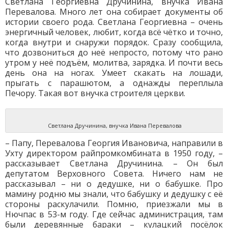
Светлана Георгиевна Дручинина, внучка Ивана
Перевалова. Много лет она собирает документы об
истории своего рода. Светлана Георгиевна – очень
энергичный человек, любит, когда всё чётко и точно,
когда внутри и снаружи порядок. Сразу сообщила,
что дозвониться до неё непросто, потому что рано
утром у неё подъём, молитва, зарядка. И почти весь
день она на ногах. Умеет скакать на лошади,
прыгать с парашютом, а однажды переплыла
Печору. Такая вот внучка строителя церкви.
Светлана Дручинина, внучка Ивана Перевалова
– Папу, Перевалова Георгия Ивановича, направили в
Ухту директором райпромкомбината в 1950 году, –
рассказывает Светлана Дручинина. – Он был
депутатом Верховного Совета. Ничего нам не
рассказывал – ни о дедушке, ни о бабушке. Про
мамину родню мы знали, что бабушку и дедушку с её
стороны раскулачили. Помню, приезжали мы в
Нючпас в 53-м году. Где сейчас администрация, там
были деревянные бараки – кулацкий посёлок