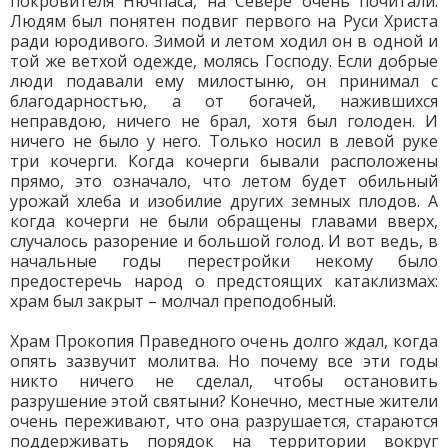
покровителя Нючпаса, на Севере очень почитали.
Людям был понятен подвиг первого на Руси Христа
ради юродивого. Зимой и летом ходил он в одной и
той же ветхой одежде, молясь Господу. Если добрые
люди подавали ему милостыню, он принимал с
благодарностью, а от богачей, нажившихся
неправдою, ничего не брал, хотя был голоден. И
ничего не было у него. Только носил в левой руке
три кочерги. Когда кочерги бывали расположены
прямо, это означало, что летом будет обильный
урожай хлеба и изобилие других земных плодов. А
когда кочерги не были обращены главами вверх,
случалось разорение и большой голод. И вот ведь, в
начальные годы перестройки некому было
предостеречь народ о предстоящих катаклизмах:
храм был закрыт – молчал преподобный.
Храм Прокопия Праведного очень долго ждал, когда
опять зазвучит молитва. Но почему все эти годы
никто ничего не сделал, чтобы остановить
разрушение этой святыни? Конечно, местные жители
очень переживают, что она разрушается, стараются
поддерживать порядок на территории вокруг