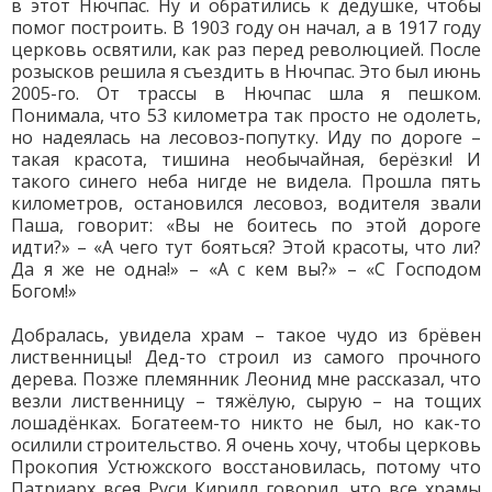
в этот Нючпас. Ну и обратились к дедушке, чтобы
помог построить. В 1903 году он начал, а в 1917 году
церковь освятили, как раз перед революцией. После
розысков решила я съездить в Нючпас. Это был июнь
2005-го. От трассы в Нючпас шла я пешком.
Понимала, что 53 километра так просто не одолеть,
но надеялась на лесовоз-попутку. Иду по дороге –
такая красота, тишина необычайная, берёзки! И
такого синего неба нигде не видела. Прошла пять
километров, остановился лесовоз, водителя звали
Паша, говорит: «Вы не боитесь по этой дороге
идти?» – «А чего тут бояться? Этой красоты, что ли?
Да я же не одна!» – «А с кем вы?» – «С Господом
Богом!»
Добралась, увидела храм – такое чудо из брёвен
лиственницы! Дед-то строил из самого прочного
дерева. Позже племянник Леонид мне рассказал, что
везли лиственницу – тяжёлую, сырую – на тощих
лошадёнках. Богатеем-то никто не был, но как-то
осилили строительство. Я очень хочу, чтобы церковь
Прокопия Устюжского восстановилась, потому что
Патриарх всея Руси Кирилл говорил, что все храмы