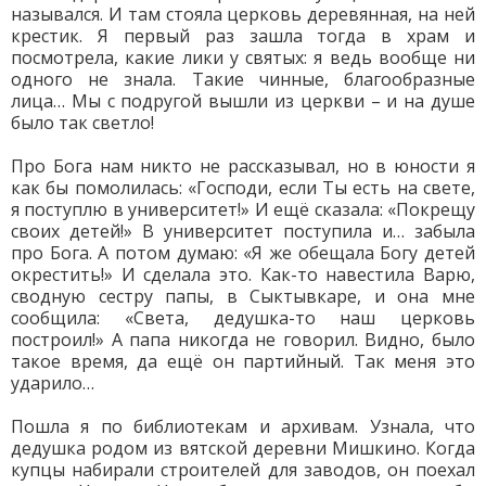
назывался. И там стояла церковь деревянная, на ней
крестик. Я первый раз зашла тогда в храм и
посмотрела, какие лики у святых: я ведь вообще ни
одного не знала. Такие чинные, благообразные
лица… Мы с подругой вышли из церкви – и на душе
было так светло!
Про Бога нам никто не рассказывал, но в юности я
как бы помолилась: «Господи, если Ты есть на свете,
я поступлю в университет!» И ещё сказала: «Покрещу
своих детей!» В университет поступила и… забыла
про Бога. А потом думаю: «Я же обещала Богу детей
окрестить!» И сделала это. Как-то навестила Варю,
сводную сестру папы, в Сыктывкаре, и она мне
сообщила: «Света, дедушка-то наш церковь
построил!» А папа никогда не говорил. Видно, было
такое время, да ещё он партийный. Так меня это
ударило…
Пошла я по библиотекам и архивам. Узнала, что
дедушка родом из вятской деревни Мишкино. Когда
купцы набирали строителей для заводов, он поехал