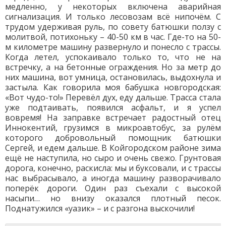
медленно, у некоторых включена аварийная
сигнализация. И только лесовозам всё нипочём. С
трудом удерживая руль, по совету батюшки ползу с
молитвой, потихоньку – 40-50 км в час. Где-то на 50-
м километре машину развернуло и понесло с трассы.
Когда летел, успокаивало только то, что не на
встречку, а на бетонные ограждения. Но за метр до
них машина, вот умница, остановилась, выдохнула и
застыла. Как говорила моя бабушка новгородская:
«Вот чудо-то!» Перевёл дух, еду дальше. Трасса стала
уже подтаивать, появился асфальт, и я успел
вовремя! На заправке встречает радостный отец
Иннокентий, грузимся в микроавтобус, за рулём
которого добровольный помощник батюшки
Сергей, и едем дальше. В Койгородском районе зима
ещё не наступила, но сыро и очень свежо. Грунтовая
дорога, конечно, раскисла: мы и буксовали, и с трассы
нас выбрасывало, а иногда машину разворачивало
поперёк дороги. Один раз съехали с высокой
насыпи… но внизу оказался плотный песок.
Поднатужился «уазик» – и с разгона выскочили!