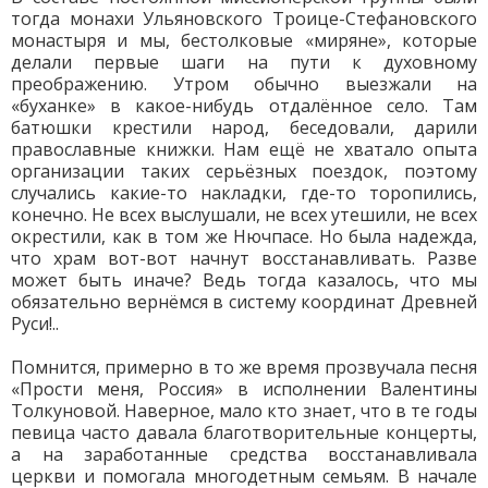
тогда монахи Ульяновского Троице-Стефановского
монастыря и мы, бестолковые «миряне», которые
делали первые шаги на пути к духовному
преображению. Утром обычно выезжали на
«буханке» в какое-нибудь отдалённое село. Там
батюшки крестили народ, беседовали, дарили
православные книжки. Нам ещё не хватало опыта
организации таких серьёзных поездок, поэтому
случались какие-то накладки, где-то торопились,
конечно. Не всех выслушали, не всех утешили, не всех
окрестили, как в том же Нючпасе. Но была надежда,
что храм вот-вот начнут восстанавливать. Разве
может быть иначе? Ведь тогда казалось, что мы
обязательно вернёмся в систему координат Древней
Руси!..
Помнится, примерно в то же время прозвучала песня
«Прости меня, Россия» в исполнении Валентины
Толкуновой. Наверное, мало кто знает, что в те годы
певица часто давала благотворительные концерты,
а на заработанные средства восстанавливала
церкви и помогала многодетным семьям. В начале