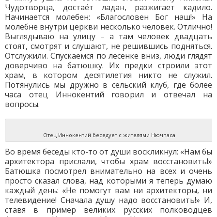
Чудотворца, достаёт ладан, разжигает кадило.
Начинается молебен: «Благословен Бог наш!» На
молебне внутри церкви несколько человек. Отлично!
Выглядываю на улицу – а там человек двадцать
стоят, смотрят и слушают, не решившись подняться.
Отслужили. Спускаемся по лесенке вниз, люди глядят
доверчиво на батюшку. Их предки строили этот
храм, в котором десятилетия никто не служил.
Потянулись мы дружно в сельский клуб, где более
часа отец Иннокентий говорил и отвечал на
вопросы.
Отец Иннокентий беседует с жителями Нючпаса
Во время беседы кто-то от души воскликнул: «Нам бы
архитектора прислали, чтобы храм восстановить!»
Батюшка посмотрел внимательно на всех и очень
просто сказал слова, над которыми я теперь думаю
каждый день: «Не помогут вам ни архитекторы, ни
телевидение! Сначала душу надо восстановить!» И,
ставя в пример великих русских полководцев