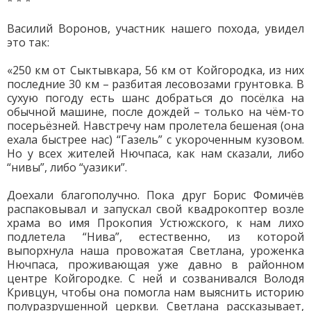
* * *
Василий Воронов, участник нашего похода, увидел
это так:
«250 км от Сыктывкара, 56 км от Койгородка, из них
последние 30 км – разбитая лесовозами грунтовка. В
сухую погоду есть шанс добраться до посёлка на
обычной машине, после дождей – только на чём-то
посерьёзней. Навстречу нам пролетела бешеная (она
ехала быстрее нас) “Газель” с укороченным кузовом.
Но у всех жителей Нючпаса, как нам сказали, либо
“нивы”, либо “уазики”.
Доехали благополучно. Пока друг Борис Фомичёв
распаковывал и запускал свой квадрокоптер возле
храма во имя Прокопия Устюжского, к нам лихо
подлетела “Нива”, естественно, из которой
выпорхнула наша провожатая Светлана, уроженка
Нючпаса, проживающая уже давно в районном
центре Койгородке. С ней и созванивался Володя
Кривцун, чтобы она помогла нам выяснить историю
полуразрушенной церкви. Светлана рассказывает,