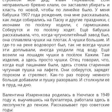
неправильно бревно клали, он заставлял убирать и
класть по новой, чтобы по линейке было. У меня
бабушка 1907 года рождения, она мне рассказывала,
как люди собирались на Пасху и другие праздники, с
иконами по посёлку ходили, с гармошками.
Соберутся и по посёлку ходят. Ещё бабушка
рассказывала, что, когда чугунолитейный завод был,
она сплавляла чушки на плотах. А чушки большие. И
где-то на реке водоворот был, так не всегда чушки
эти доплывали, иногда уходили под воду. Ещё
возили на лошадях чушки в посёлок Кажим. Там
изделия, а здесь просто чушки. Отец говорил, что,
когда ещё пацанами были, здесь стояла старинная
чугунная пушка на лафете. Они соберутся, зарядят
порохом и стреляют. Как-то раз пороху немного
больше добавили и пушку разорвало. И столкнули её
в пруд, на дно.
Валентина Изаренкова родилась в Нючпасе в 1949
году и, выучившись на бухгалтера, работала здесь в
лесопункте до пенсии. Рассказывает про советские
годы: