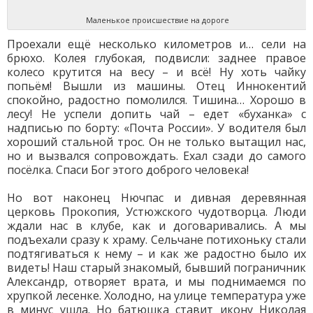
Маленькое происшествие на дороге
Проехали ещё несколько километров и… сели на
брюхо. Колея глубокая, подвисли: заднее правое
колесо крутится на весу – и всё! Ну хоть чайку
попьём! Вышли из машины. Отец Иннокентий
спокойно, радостно помолился. Тишина… Хорошо в
лесу! Не успели допить чай – едет «буханка» с
надписью по борту: «Почта России». У водителя был
хороший стальной трос. Он не только вытащил нас,
но и вызвался сопровождать. Ехал сзади до самого
посёлка. Спаси Бог этого доброго человека!
Но вот наконец Нючпас и дивная деревянная
церковь Прокопия, Устюжского чудотворца. Люди
ждали нас в клубе, как и договаривались. А мы
подъехали сразу к храму. Сельчане потихоньку стали
подтягиваться к нему – и как же радостно было их
видеть! Наш старый знакомый, бывший пограничник
Александр, отворяет врата, и мы поднимаемся по
хрупкой лесенке. Холодно, на улице температура уже
в минус ушла. Но батюшка ставит икону Николая