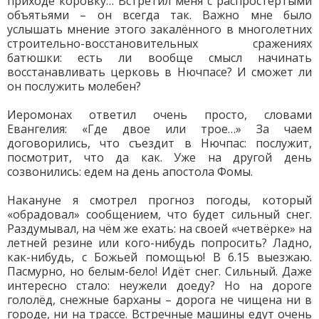
приходе коровку… Встретил меня с распростёртыми
объятьями – он всегда так. Важно мне было
услышать мнение этого закалённого в многолетних
строительно-восстановительных сражениях
батюшки: есть ли вообще смысл начинать
восстанавливать церковь в Нючпасе? И сможет ли
он послужить молебен?
Иеромонах ответил очень просто, словами
Евангелия: «Где двое или трое…» За чаем
договорились, что съездит в Нючпас: послужит,
посмотрит, что да как. Уже на другой день
созвонились: едем на день апостола Фомы.
Накануне я смотрел прогноз погоды, который
«обрадовал» сообщением, что будет сильный снег.
Раздумывал, на чём же ехать: на своей «четвёрке» на
летней резине или кого-нибудь попросить? Ладно,
как-нибудь, с Божьей помощью! В 6.15 выезжаю.
Пасмурно, но белым-бело! Идёт снег. Сильный. Даже
интересно стало: неужели доеду? Но на дороге
гололёд, снежные барханы – дорога не чищена ни в
городе, ни на трассе. Встречные машины едут очень