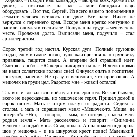
«Хорошо, – говорит наш командир, – забирай всех, кроме этих
двоих, – показывает на нас, – мне блиндажи надо
оборудовать». Вот так, Сергей. Из всего нашего пополнения в
семьсот человек осталось нас двое. Все пали. Никто не
вернулся с переднего края. Вскоре меня крепко контузило и
ранило, очнулся в госпитале. Пощупал на груди – мешочек на
месте. Пролежал долго. Выписали меня, подучили – стал
артиллеристом.
Сорок третий год настал. Курская дуга. Полный грузовик
солдат, едем в самое пекло, пушечка-сорокопятка к грузовику
привязана, тащится сзади. А впереди бой страшный идёт.
Смотрю в небо – «Юнкерс» пикирует на нас. И яичко прямо
на наши солдатские головы снёс! Очнулся опять в госпитале:
контузия, ранение. Не сразу и вспомнил, что произошло. А
мешочек на груди цел. Радостно мне – живой остался!
Так вот и воевал всю вой-ну артиллеристом. Всякое бывало,
всего не перескажешь, но мешочек не терял. Пришёл домой в
сорок пятом. Мать с отцом плачут от радости. Сидим за
столом, а мать и спрашивает меня: «Мешочек-то, Миша, не
потерял?» «Нет, – говорю, – мам, не потерял, спасла меня
родная земля!» Мать рассмеялась и говорит: «Сними-ка
мешочек и подай мне». Снял, подаю. А она ножом подпорола
шов у мешочка – и на шнурочке крест повис! Маленький,
серебряный. «Вот, Мишенька, Кто тебя спас, а не земля. Я