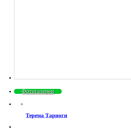
Фотогалереи
Терема Тарноги