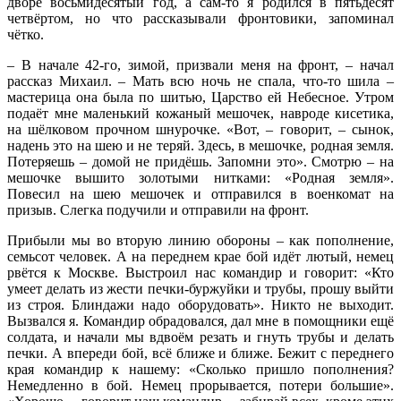
дворе восьмидесятый год, а сам-то я родился в пятьдесят
четвёртом, но что рассказывали фронтовики, запоминал
чётко.
– В начале 42-го, зимой, призвали меня на фронт, – начал
рассказ Михаил. – Мать всю ночь не спала, что-то шила –
мастерица она была по шитью, Царство ей Небесное. Утром
подаёт мне маленький кожаный мешочек, навроде кисетика,
на шёлковом прочном шнурочке. «Вот, – говорит, – сынок,
надень это на шею и не теряй. Здесь, в мешочке, родная земля.
Потеряешь – домой не придёшь. Запомни это». Смотрю – на
мешочке вышито золотыми нитками: «Родная земля».
Повесил на шею мешочек и отправился в военкомат на
призыв. Слегка подучили и отправили на фронт.
Прибыли мы во вторую линию обороны – как пополнение,
семьсот человек. А на переднем крае бой идёт лютый, немец
рвётся к Москве. Выстроил нас командир и говорит: «Кто
умеет делать из жести печки-буржуйки и трубы, прошу выйти
из строя. Блиндажи надо оборудовать». Никто не выходит.
Вызвался я. Командир обрадовался, дал мне в помощники ещё
солдата, и начали мы вдвоём резать и гнуть трубы и делать
печки. А впереди бой, всё ближе и ближе. Бежит с переднего
края командир к нашему: «Сколько пришло пополнения?
Немедленно в бой. Немец прорывается, потери большие».