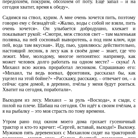
передохнём, покурим, обсохнем от поту. Ещё запал – и на
сегодня хватит, время к обеду».
Садимся на ствол, курим. А мне очень хочется пить, поэтому
говорю ему с безнадёгой: «Жалко, воды с собой не взяли, пить
очень хочется». Он улыбается добродушно, кхекает и
показывает рукой: «Смотри, меж стволов свет – там маленькая
полянка, на ней сосновый выворотень, а под ним ключ, иди
пей, вода там вкусная». Иду, пью, удивляюсь: действительно,
настоящий лесник, в лесу как в своём доме – знает, где что
лежит. Мне, молодому, многое непонятно: например, как
может человек долго работать на одном месте? – скука! А
Михаил всю жизнь проработал лесником. Спрашиваю его:
«Михаил, ты ведь воевал, фронтовик, рассказал бы, как
уцелел на этой бойне?» «Расскажу, расскажу, – отвечает он, – а
сейчас едем домой, в деревню, пчёлы у меня будут роиться.
Хватит на сегодня, поработали».
Выходим из лесу. Михаил – за руль «Восхода», я сзади, с
пилой на плече. Шабаш на сегодня. Он идёт к своим пчёлам, а
я на рыбалку – это моя страсть по тому времени.
Утром рано под окном моего дома грохает гусеничный
трактор и кто-то кричит: «Сергей, вставай, выходи!» Выхожу.
Мужиков пять деревенских с Михаилом сидят на тракторной