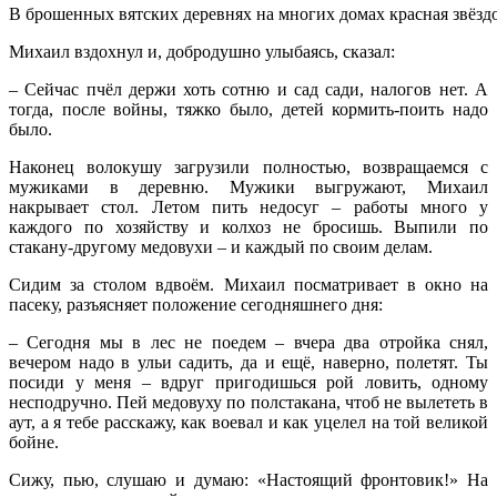
В брошенных вятских деревнях на многих домах красная звёзд
Михаил вздохнул и, добродушно улыбаясь, сказал:
– Сейчас пчёл держи хоть сотню и сад сади, налогов нет. А
тогда, после войны, тяжко было, детей кормить-поить надо
было.
Наконец волокушу загрузили полностью, возвращаемся с
мужиками в деревню. Мужики выгружают, Михаил
накрывает стол. Летом пить недосуг – работы много у
каждого по хозяйству и колхоз не бросишь. Выпили по
стакану-другому медовухи – и каждый по своим делам.
Сидим за столом вдвоём. Михаил посматривает в окно на
пасеку, разъясняет положение сегодняшнего дня:
– Сегодня мы в лес не поедем – вчера два отройка снял,
вечером надо в ульи садить, да и ещё, наверно, полетят. Ты
посиди у меня – вдруг пригодишься рой ловить, одному
несподручно. Пей медовуху по полстакана, чтоб не вылететь в
аут, а я тебе расскажу, как воевал и как уцелел на той великой
бойне.
Сижу, пью, слушаю и думаю: «Настоящий фронтовик!» На