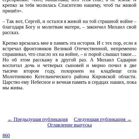
крепко за тебя молилась Спасителю нашему, чтоб ты живой
пришёл».
– Так вот, Сергей, и остался я живой на той страшной войне –
благодаря Богу и молитвам матери, – закончил Михаил свой
рассказ.
Крепко врезалась мне в память эта история. И с тех пор, если я
встречал фронтовиков Великой Отечественной, непременно
спрашивал, что спасло их на войне, – и порой слышал такое…
Но об этом расскажу в другой раз. А Михаил Садырин
воспитал дочь и четверых сыновей и мирно почил в две
тысячи втором году, похоронен на кладбище села
Молотниково Котельнического района Кировской области.
Царство ему Небесное и вечная память в сердцах наших, пока
мы живы.
← Предыдущая публикация
Следующая публикация →
Оглавление выпуска
860