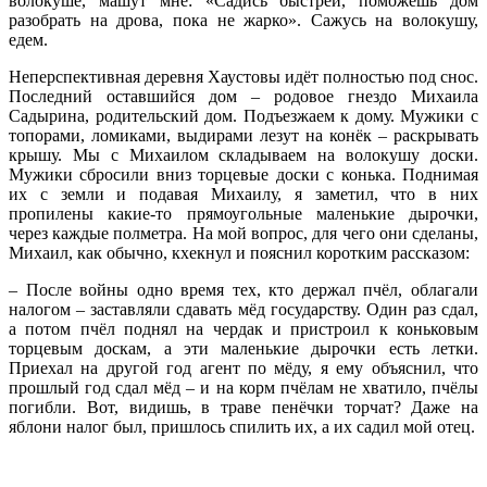
волокуше, машут мне: «Садись быстрей, поможешь дом
разобрать на дрова, пока не жарко». Сажусь на волокушу,
едем.
Неперспективная деревня Хаустовы идёт полностью под снос.
Последний оставшийся дом – родовое гнездо Михаила
Садырина, родительский дом. Подъезжаем к дому. Мужики с
топорами, ломиками, выдирами лезут на конёк – раскрывать
крышу. Мы с Михаилом складываем на волокушу доски.
Мужики сбросили вниз торцевые доски с конька. Поднимая
их с земли и подавая Михаилу, я заметил, что в них
пропилены какие-то прямоугольные маленькие дырочки,
через каждые полметра. На мой вопрос, для чего они сделаны,
Михаил, как обычно, кхекнул и пояснил коротким рассказом:
– После войны одно время тех, кто держал пчёл, облагали
налогом – заставляли сдавать мёд государству. Один раз сдал,
а потом пчёл поднял на чердак и пристроил к коньковым
торцевым доскам, а эти маленькие дырочки есть летки.
Приехал на другой год агент по мёду, я ему объяснил, что
прошлый год сдал мёд – и на корм пчёлам не хватило, пчёлы
погибли. Вот, видишь, в траве пенёчки торчат? Даже на
яблони налог был, пришлось спилить их, а их садил мой отец.