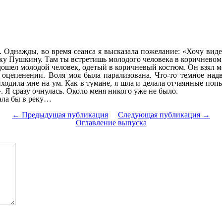
Однажды, во время сеанса я высказала пожелание: «Хочу видет
нику Пушкину. Там ты встретишь молодого человека в коричневом
одошел молодой человек, одетый в коричневый костюм. Он взял м
о оцепенении. Воля моя была парализована. Что-то темное над
ходила мне на ум. Как в тумане, я шла и делала отчаянные поп
 Я сразу очнулась. Около меня никого уже не было.
пала бы в реку…
← Предыдущая публикация
Следующая публикация →
Оглавление выпуска