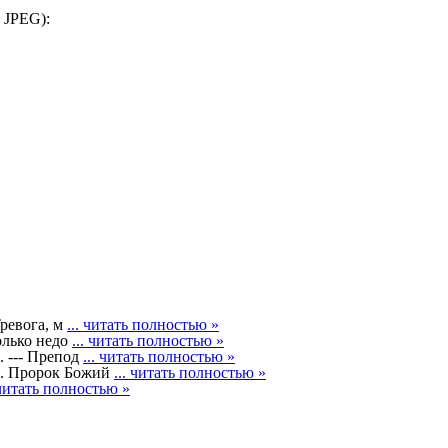
 JPEG):
Тревога, м
... читать полностью »
олько недо
... читать полностью »
--- Препод
... читать полностью »
 Пророк Божий
... читать полностью »
 читать полностью »