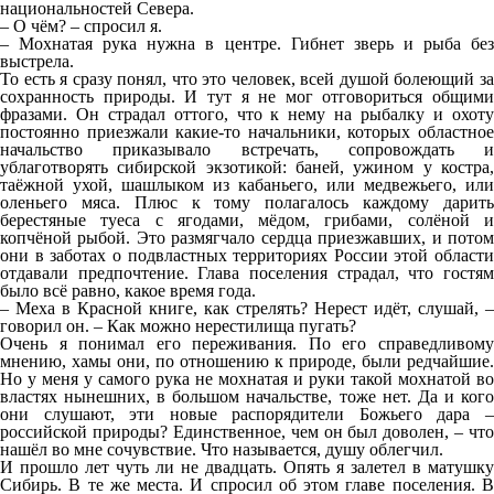
национальностей Севера.
– О чём? – спросил я.
– Мохнатая рука нужна в центре. Гибнет зверь и рыба без
выстрела.
То есть я сразу понял, что это человек, всей душой болеющий за
сохранность природы. И тут я не мог отговориться общими
фразами. Он страдал оттого, что к нему на рыбалку и охоту
постоянно приезжали какие-то начальники, которых областное
начальство приказывало встречать, сопровождать и
ублаготворять сибирской экзотикой: баней, ужином у костра,
таёжной ухой, шашлыком из кабаньего, или медвежьего, или
оленьего мяса. Плюс к тому полагалось каждому дарить
берестяные туеса с ягодами, мёдом, грибами, солёной и
копчёной рыбой. Это размягчало сердца приезжавших, и потом
они в заботах о подвластных территориях России этой области
отдавали предпочтение. Глава поселения страдал, что гостям
было всё равно, какое время года.
– Меха в Красной книге, как стрелять? Нерест идёт, слушай, –
говорил он. – Как можно нерестилища пугать?
Очень я понимал его переживания. По его справедливому
мнению, хамы они, по отношению к природе, были редчайшие.
Но у меня у самого рука не мохнатая и руки такой мохнатой во
властях нынешних, в большом начальстве, тоже нет. Да и кого
они слушают, эти новые распорядители Божьего дара –
российской природы? Единственное, чем он был доволен, – что
нашёл во мне сочувствие. Что называется, душу облегчил.
И прошло лет чуть ли не двадцать. Опять я залетел в матушку
Сибирь. В те же места. И спросил об этом главе поселения. В