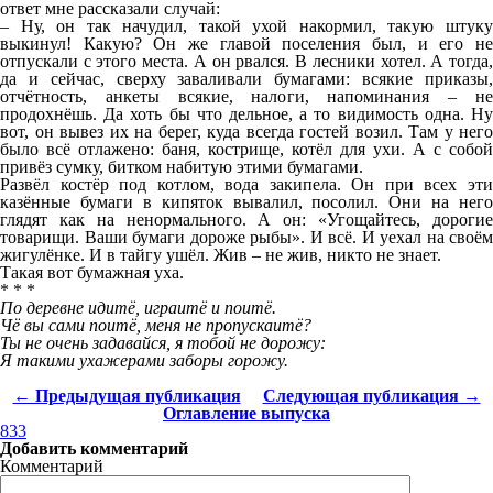
ответ мне рассказали случай:
– Ну, он так начудил, такой ухой накормил, такую штуку
выкинул! Какую? Он же главой поселения был, и его не
отпускали с этого места. А он рвался. В лесники хотел. А тогда,
да и сейчас, сверху заваливали бумагами: всякие приказы,
отчётность, анкеты всякие, налоги, напоминания – не
продохнёшь. Да хоть бы что дельное, а то видимость одна. Ну
вот, он вывез их на берег, куда всегда гостей возил. Там у него
было всё отлажено: баня, кострище, котёл для ухи. А с собой
привёз сумку, битком набитую этими бумагами.
Развёл костёр под котлом, вода закипела. Он при всех эти
казённые бумаги в кипяток вывалил, посолил. Они на него
глядят как на ненормального. А он: «Угощайтесь, дорогие
товарищи. Ваши бумаги дороже рыбы». И всё. И уехал на своём
жигулёнке. И в тайгу ушёл. Жив – не жив, никто не знает.
Такая вот бумажная уха.
* * *
По деревне идитё, играитё и поитё.
Чё вы сами поитё, меня не пропускаитё?
Ты не очень задавайся, я тобой не дорожу:
Я такими ухажерами заборы горожу.
← Предыдущая публикация
Следующая публикация →
Оглавление выпуска
833
Добавить комментарий
Комментарий