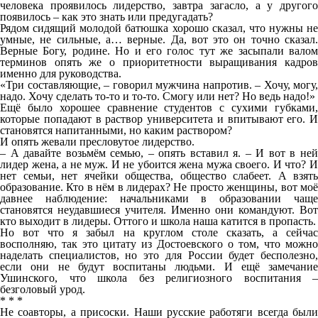
человека проявилось лидерство, завтра загасло, а у другого
появилось – как это знать или предугадать?
Рядом сидящий молодой батюшка хорошо сказал, что нужны не
умные, не сильные, а… верные. Да, вот это он точно сказал.
Верные Богу, родине. Но и его голос тут же засыпали валом
терминов опять же о приоритетности выращивания кадров
именно для руководства.
«Три составляющие, – говорил мужчина напротив. – Хочу, могу,
надо. Хочу сделать то-то и то-то. Смогу или нет? Но ведь надо!»
Ещё было хорошее сравнение студентов с сухими губками,
которые попадают в раствор университета и впитывают его. И
становятся напитанными, но каким раствором?
И опять жевали пресловутое лидерство.
– А давайте возьмём семью, – опять вставил я. – И вот в ней
лидер жена, а не муж. И не убоится жена мужа своего. И что? И
нет семьи, нет ячейки общества, общество слабеет. А взять
образование. Кто в нём в лидерах? Не просто женщины, вот моё
давнее наблюдение: начальниками в образовании чаще
становятся неудавшиеся учителя. Именно они командуют. Вот
кто выходит в лидеры. Оттого и школа наша катится в пропасть.
Но вот что я забыл на круглом столе сказать, а сейчас
восполняю, так это цитату из Достоевского о том, что можно
наделать специалистов, но это для России будет бесполезно,
если они не будут воспитаны людьми. И ещё замечание
Ушинского, что школа без религиозного воспитания –
безголовый урод.
* * *
Не соавторы, а присоски. Наши русские работяги всегда были