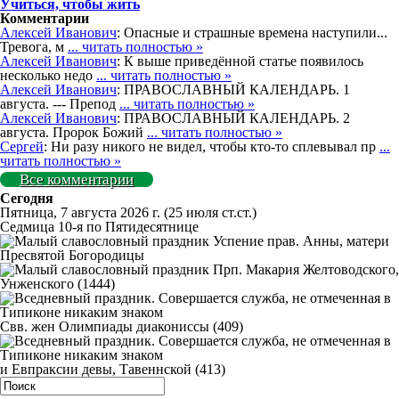
Учиться, чтобы жить
Комментарии
Алексей Иванович
: Опасные и страшные времена наступили...
Тревога, м
... читать полностью »
Алексей Иванович
: К выше приведённой статье появилось
несколько недо
... читать полностью »
Алексей Иванович
: ПРАВОСЛАВНЫЙ КАЛЕНДАРЬ. 1
августа. --- Препод
... читать полностью »
Алексей Иванович
: ПРАВОСЛАВНЫЙ КАЛЕНДАРЬ. 2
августа. Пророк Божий
... читать полностью »
Сергей
: Ни разу никого не видел, чтобы кто-то сплевывал пр
...
читать полностью »
Все комментарии
Сегодня
Пятница, 7 августа 2026 г.
(25 июля ст.ст.)
Седмица 10-я по Пятидесятнице
Успение прав. Анны, матери
Пресвятой Богородицы
Прп. Макария Желтоводского,
Унженского (1444)
Свв. жен Олимпиады диакониссы (409)
и Евпраксии девы, Тавеннской (413)