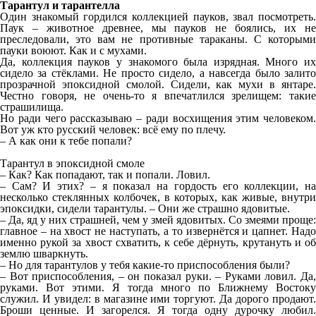
Тарантул и тарантелла
Один знакомый гордился коллекцией пауков, звал посмотреть.
Паук – животное древнее, мы пауков не боялись, их не
преследовали, это вам не противные тараканы. С которыми
пауки воюют. Как и с мухами.
Да, коллекция пауков у знакомого была изрядная. Много их
сидело за стёклами. Не просто сидело, а навсегда было залито
прозрачной эпоксидной смолой. Сидели, как мухи в янтаре.
Честно говоря, не очень-то я впечатлился зрелищем: такие
страшилища.
Но ради чего рассказываю – ради восхищения этим человеком.
Вот уж кто русский человек: всё ему по плечу.
– А как они к тебе попали?
Тарантул в эпоксидной смоле
– Как? Как попадают, так и попали. Ловил.
– Сам? И этих? – я показал на гордость его коллекции, на
несколько стеклянных колбочек, в которых, как живые, внутри
эпоксидки, сидели тарантулы. – Они же страшно ядовитые.
– Да, яд у них страшней, чем у змей ядовитых. Со змеями проще:
главное – на хвост не наступать, а то извернётся и цапнет. Надо
именно рукой за хвост схватить, к себе дёрнуть, крутануть и об
землю шваркнуть.
– Но для тарантулов у тебя какие-то приспособления были?
– Вот приспособления, – он показал руки. – Руками ловил. Да,
руками. Вот этими. Я тогда много по Ближнему Востоку
служил. И увидел: в магазине ими торгуют. Да дорого продают.
Броши ценные. И загорелся. Я тогда одну дурочку любил.