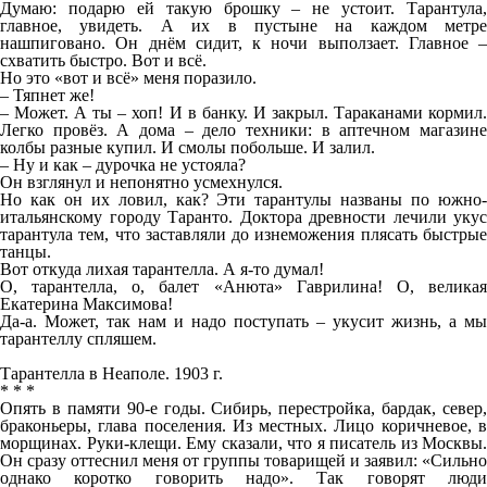
Думаю: подарю ей такую брошку – не устоит. Тарантула,
главное, увидеть. А их в пустыне на каждом метре
нашпиговано. Он днём сидит, к ночи выползает. Главное –
схватить быстро. Вот и всё.
Но это «вот и всё» меня поразило.
– Тяпнет же!
– Может. А ты – хоп! И в банку. И закрыл. Тараканами кормил.
Легко провёз. А дома – дело техники: в аптечном магазине
колбы разные купил. И смолы побольше. И залил.
– Ну и как – дурочка не устояла?
Он взглянул и непонятно усмехнулся.
Но как он их ловил, как? Эти тарантулы названы по южно-
итальянскому городу Таранто. Доктора древности лечили укус
тарантула тем, что заставляли до изнеможения плясать быстрые
танцы.
Вот откуда лихая тарантелла. А я-то думал!
О, тарантелла, о, балет «Анюта» Гаврилина! О, великая
Екатерина Максимова!
Да-а. Может, так нам и надо поступать – укусит жизнь, а мы
тарантеллу спляшем.
Тарантелла в Неаполе. 1903 г.
* * *
Опять в памяти 90-е годы. Сибирь, перестройка, бардак, север,
браконьеры, глава поселения. Из местных. Лицо коричневое, в
морщинах. Руки-клещи. Ему сказали, что я писатель из Москвы.
Он сразу оттеснил меня от группы товарищей и заявил: «Сильно
однако коротко говорить надо». Так говорят люди