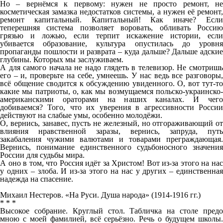
Но – вернёмся к первому: нужен не просто ремонт, не
косметическая замазка недостатков системы, а нужен её ремонт,
ремонт капитальный. Капитальный! Как иначе? Если
теперешняя система позволяет воровать, обливать Россию
грязью и ложью, если терпит искажение истории, если
убивается образование, культура опустилась до уровня
пропаганды пошлости и разврата – куда дальше? Дальше адские
глубины. Которых мы заслуживаем.
А для самого начала не надо глядеть в телевизор. Не смотришь
его – и, проверьте на себе, умнеешь. У нас ведь все разговоры,
всё общение сводится к обсуждению увиденного. О, вот тут-то
какие мы патриоты, о, как мы возмущаемся польско-украинско-
американскими ораторами на наших каналах. И чего
добиваемся? Того, что их уверения в агрессивности России
действуют на слабые умы, особенно молодёжи.
О, вернись, занавес, пусть не железный, но отгораживающий от
влияния нравственной заразы, вернись, запруда, путь
закабаления чужими валютами и товарами преграждающая.
Вернись, понимание единственного судьбоносного значения
России для судьбы мира.
А оно в том, что Россия идёт за Христом! Вот из-за этого на нас
у одних – злоба. И из-за этого на нас у других – единственная
надежда на спасение.
Михаил Нестеров. «На Руси. Душа народа» (1914-1916 гг.)
* * *
Высокое собрание. Круглый стол. Табличка на столе предо
мною с моей фамилией, всё серьёзно. Речь о будущем школы.