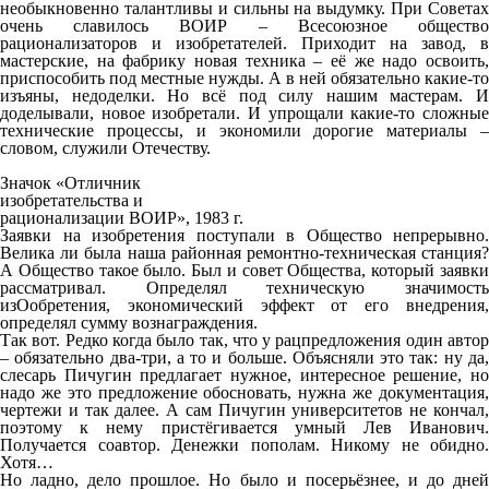
необыкновенно талантливы и сильны на выдумку. При Советах
очень славилось ВОИР – Всесоюзное общество
рационализаторов и изобретателей. Приходит на завод, в
мастерские, на фабрику новая техника – её же надо освоить,
приспособить под местные нужды. А в ней обязательно какие-то
изъяны, недоделки. Но всё под силу нашим мастерам. И
доделывали, новое изобретали. И упрощали какие-то сложные
технические процессы, и экономили дорогие материалы –
словом, служили Отечеству.
Значок «Отличник
изобретательства и
рационализации ВОИР», 1983 г.
Заявки на изобретения поступали в Общество непрерывно.
Велика ли была наша районная ремонтно-техническая станция?
А Общество такое было. Был и совет Общества, который заявки
рассматривал. Определял техническую значимость
изОобретения, экономический эффект от его внедрения,
определял сумму вознаграждения.
Так вот. Редко когда было так, что у рацпредложения один автор
– обязательно два-три, а то и больше. Объясняли это так: ну да,
слесарь Пичугин предлагает нужное, интересное решение, но
надо же это предложение обосновать, нужна же документация,
чертежи и так далее. А сам Пичугин университетов не кончал,
поэтому к нему пристёгивается умный Лев Иванович.
Получается соавтор. Денежки пополам. Никому не обидно.
Хотя…
Но ладно, дело прошлое. Но было и посерьёзнее, и до дней