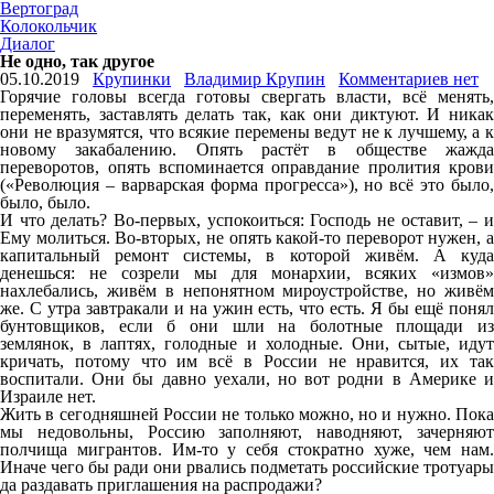
Вертоград
Колокольчик
Диалог
Не одно, так другое
05.10.2019
Крупинки
Владимир Крупин
Комментариев нет
Горячие головы всегда готовы свергать власти, всё менять,
переменять, заставлять делать так, как они диктуют. И никак
они не вразумятся, что всякие перемены ведут не к лучшему, а к
новому закабалению. Опять растёт в обществе жажда
переворотов, опять вспоминается оправдание пролития крови
(«Революция – варварская форма прогресса»), но всё это было,
было, было.
И что делать? Во-первых, успокоиться: Господь не оставит, – и
Ему молиться. Во-вторых, не опять какой-то переворот нужен, а
капитальный ремонт системы, в которой живём. А куда
денешься: не созрели мы для монархии, всяких «измов»
нахлебались, живём в непонятном мироустройстве, но живём
же. С утра завтракали и на ужин есть, что есть. Я бы ещё понял
бунтовщиков, если б они шли на болотные площади из
землянок, в лаптях, голодные и холодные. Они, сытые, идут
кричать, потому что им всё в России не нравится, их так
воспитали. Они бы давно уехали, но вот родни в Америке и
Израиле нет.
Жить в сегодняшней России не только можно, но и нужно. Пока
мы недовольны, Россию заполняют, наводняют, зачерняют
полчища мигрантов. Им-то у себя стократно хуже, чем нам.
Иначе чего бы ради они рвались подметать российские тротуары
да раздавать приглашения на распродажи?