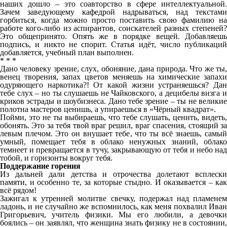
наших дошло – это соавторство в сфере интеллектуальной.
Зачем заведующему кафедрой надрываться, над текстами
горбиться, когда можно просто поставить свою фамилию на
работе кого-либо из аспирантов, соискателей разных степеней?
Это общепринято. Опять же в порядке вещей. Добавляешь
подпись, и никто не спорит. Статья идёт, число публикаций
добавляется, учебный план выполнен.
* * *
Дано человеку зрение, слух, обоняние, дана природа. Что же ты,
венец творения, запах цветов меняешь на химические запахи
одуряющего наркотика?! От какой жизни устраняешься? Дан
тебе слух – но ты слушаешь не Чайковского, а децибелы визга и
криков эстрады и шоубизнеса. Дано тебе зрение – ты не великие
полотна мастеров ценишь, а упираешься в «Чёрный квадрат».
Пойми, это не ты выбираешь, что тебе слушать, ценить, видеть,
обонять. Это за тебя твой враг решил, враг спасения, стоящий за
левым плечом. Это он внушает тебе, что ты всё знаешь, самый
умный, помещает тебя в облако ненужных знаний, облако
темнеет и превращается в тучу, закрывающую от тебя и небо над
тобой, и горизонты вокруг тебя.
Поддержание горения
Из дальней дали детства и отрочества долетают всплески
памяти, и особенно те, за которые стыдно. И оказывается – как
всё рядом!
Зажигал к утренней молитве свечку, подержал над пламенем
ладонь, и не случайно же вспомнилось, как меня похвалил Иван
Григорьевич, учитель физики. Мы его любили, а девочки
боялись – он заявлял, что женщина знать физику не в состоянии,