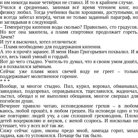
и им никогда выше четвёрки не ставил. И то в крайнем случае.
Учился я средненько, занимая всё время чтением книг, но
физику любил. Тогда учебники были хорошими, доступными, и
я всегда забегал вперёд, читая не только заданный параграф, но
и заглядывая в следующий.
– Температура кипения воды сколько? Правильно, сто градусов.
Но вот она закипела, а пламя спиртовки продолжает гореть.
Зачем?
И тут я выскочил, хотел отличиться:
– Пламя необходимо для поддержания кипения.
А это я прочёл заранее. И меня Иван Григорьевич похвалил. И я
сел, весь такой умный и гордый.
Вот до чего стыдно. Учитель-то думал, что я своим умом дошёл,
а я похвалился заёмным.
Сейчас уже пламя моих свечей воду не греет – только
поддерживает молитвенное горение.
* * *
Вообще, за многое стыдно. Пил, курил, воровал, обманывал,
завидовал, подозревал, оправдывался, тщеславился, жадничал,
льстил, обещал и не выполнял обещания, многое свершал для
погибели души.
Вечернее правило читаю, исповедование грехов – в любом
каюсь, любой прошёл, в любом грешен. На исповеди одно и то
же повторяю: людей учу, а сам сплошной греховодник. Плохо
детей воцерковляю и внуков, с женой ссорюсь. И нисколько не
утешает, что у всех всё так же.
Сижу сейчас один, иконы предо мной, лампада горит, запах
ладана, как-то успокоился. Почаще бы так было.