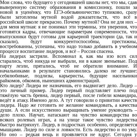
Мои слова, что будущего у сегодняшней школы нет, что мы, сдав
выверенную систему образования в комиссионку, пошли за
новой в уценёнку, что ЕГЭ-обезьянничество тупиково, сразу
были затоплены мутной водой доказательств, что всё в
российской школе прекрасно. Почему мутной? Она не для них –
для меня мутная: я не понимал эти термины, эти уверения, что
готовятся кадры, отвечающие параметрам современности, что
выпускники будут готовы для карьерной траектории (да, так и
сказали), будут конкурентоспособны, престижны,
востребованны, успешны, что надо только добавить в учебном
процессе воспитание лидеров, и всё – Россия спасена.
На лидерах застряли. Вспоминал я, как мы изо всех сил
старались, чтоб никуда не выбрали, ни в какие звеньевые. Под
парту лезли, прятались, чтоб не обратили внимание. И
начальниками в результате становились далеко не лучшие:
себялюбивые, подлизы, карьеристы, будущие насельники
райкомов, обкомов, нынешних администраций.
Кто лидер? Лидера не назначишь, его выдвигает дело. Лидер –
это личный пример. Лидер первый подставляет плечо под
тяжёлую часть бревна, лидер первый, после гибели командира,
ведёт в атаку. Именно дело. А тут говорили о привитии качеств
лидера. Надо же готовить не желание командовать, а качества
души. А если искусственно выращивать умение руководить –
дело плохо. Научат, натаскают на чувство командирства во
всяких ролевых играх, а на улице такое чувство лидерства
быстро вытряхнут. Лидер, в подростках особенно, определяется
мышцами. Лидер по силе и ловкости. Есть лидерство и по уму.
Но оно – редкая вещь и проявляется не вдруг. Сегодня у