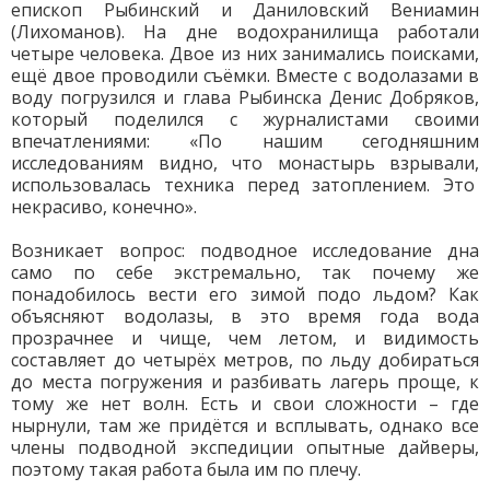
епископ Рыбинский и Даниловский Вениамин
(Лихоманов). На дне водохранилища работали
четыре человека. Двое из них занимались поисками,
ещё двое проводили съёмки. Вместе с водолазами в
воду погрузился и глава Рыбинска Денис Добряков,
который поделился с журналистами своими
впечатлениями: «По нашим сегодняшним
исследованиям видно, что монастырь взрывали,
использовалась техника перед затоплением. Это
некрасиво, конечно».
Возникает вопрос: подводное исследование дна
само по себе экстремально, так почему же
понадобилось вести его зимой подо льдом? Как
объясняют водолазы, в это время года вода
прозрачнее и чище, чем летом, и видимость
составляет до четырёх метров, по льду добираться
до места погружения и разбивать лагерь проще, к
тому же нет волн. Есть и свои сложности – где
нырнули, там же придётся и всплывать, однако все
члены подводной экспедиции опытные дайверы,
поэтому такая работа была им по плечу.