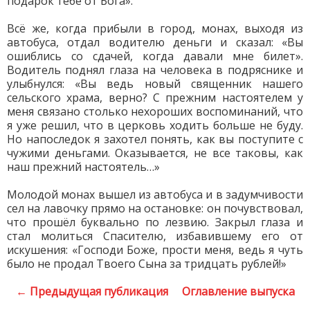
подарок тебе от Бога».
Всё же, когда прибыли в город, монах, выходя из
автобуса, отдал водителю деньги и сказал: «Вы
ошиблись со сдачей, когда давали мне билет».
Водитель поднял глаза на человека в подряснике и
улыбнулся: «Вы ведь новый священник нашего
сельского храма, верно? С прежним настоятелем у
меня связано столько нехороших воспоминаний, что
я уже решил, что в церковь ходить больше не буду.
Но напоследок я захотел понять, как вы поступите с
чужими деньгами. Оказывается, не все таковы, как
наш прежний настоятель…»
Молодой монах вышел из автобуса и в задумчивости
сел на лавочку прямо на остановке: он почувствовал,
что прошёл буквально по лезвию. Закрыл глаза и
стал молиться Спасителю, избавившему его от
искушения: «Господи Боже, прости меня, ведь я чуть
было не продал Твоего Сына за тридцать рублей!»
← Предыдущая публикация
Оглавление выпуска