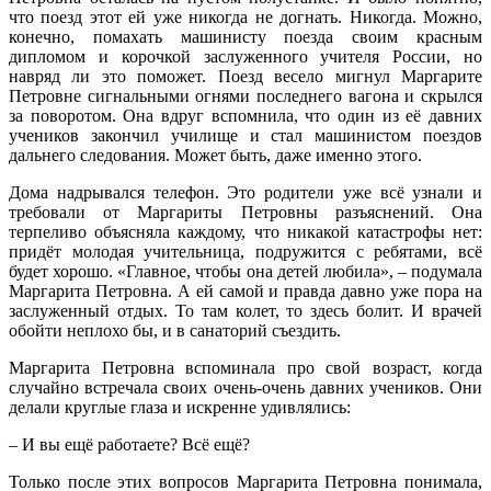
что поезд этот ей уже никогда не догнать. Никогда. Можно,
конечно, помахать машинисту поезда своим красным
дипломом и корочкой заслуженного учителя России, но
навряд ли это поможет. Поезд весело мигнул Маргарите
Петровне сигнальными огнями последнего вагона и скрылся
за поворотом. Она вдруг вспомнила, что один из её давних
учеников закончил училище и стал машинистом поездов
дальнего следования. Может быть, даже именно этого.
Дома надрывался телефон. Это родители уже всё узнали и
требовали от Маргариты Петровны разъяснений. Она
терпеливо объясняла каждому, что никакой катастрофы нет:
придёт молодая учительница, подружится с ребятами, всё
будет хорошо. «Главное, чтобы она детей любила», – подумала
Маргарита Петровна. А ей самой и правда давно уже пора на
заслуженный отдых. То там колет, то здесь болит. И врачей
обойти неплохо бы, и в санаторий съездить.
Маргарита Петровна вспоминала про свой возраст, когда
случайно встречала своих очень-очень давних учеников. Они
делали круглые глаза и искренне удивлялись:
– И вы ещё работаете? Всё ещё?
Только после этих вопросов Маргарита Петровна понимала,