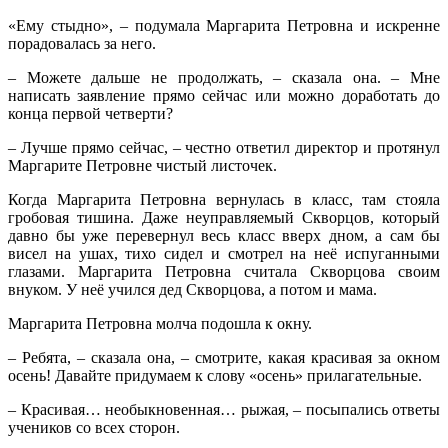
«Ему стыдно», – подумала Маргарита Петровна и искренне
порадовалась за него.
– Можете дальше не продолжать, – сказала она. – Мне
написать заявление прямо сейчас или можно доработать до
конца первой четверти?
– Лучше прямо сейчас, – честно ответил директор и протянул
Маргарите Петровне чистый листочек.
Когда Маргарита Петровна вернулась в класс, там стояла
гробовая тишина. Даже неуправляемый Скворцов, который
давно бы уже перевернул весь класс вверх дном, а сам бы
висел на ушах, тихо сидел и смотрел на неё испуганными
глазами. Маргарита Петровна считала Скворцова своим
внуком. У неё учился дед Скворцова, а потом и мама.
Маргарита Петровна молча подошла к окну.
– Ребята, – сказала она, – смотрите, какая красивая за окном
осень! Давайте придумаем к слову «осень» прилагательные.
– Красивая… необыкновенная… рыжая, – посыпались ответы
учеников со всех сторон.