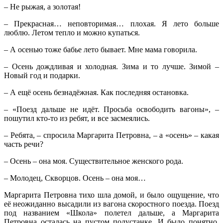
– Не рыжая, а золотая!
– Прекрасная… неповторимая… плохая. Я лето больше
люблю. Летом тепло и можно купаться.
– А осенью тоже бабье лето бывает. Мне мама говорила.
– Осень дождливая и холодная. Зима и то лучше. Зимой –
Новый год и подарки.
– А ещё осень безнадёжная. Как последняя остановка.
– «Поезд дальше не идёт. Просьба освободить вагоны», –
пошутил кто-то из ребят, и все засмеялись.
– Ребята, – спросила Маргарита Петровна, – а «осень» – какая
часть речи?
– Осень – она моя. Существительное женского рода.
– Молодец, Скворцов. Осень – она моя…
Маргарита Петровна тихо шла домой, и было ощущение, что
её неожиданно высадили из вагона скоростного поезда. Поезд
под названием «Школа» полетел дальше, а Маргарита
Петровна осталась на пустом полустанке. И было понятно,