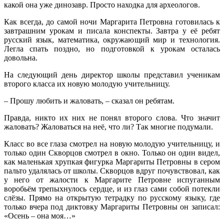
какой она уже динозавр. Просто находка для археологов.
Как всегда, до самой ночи Маргарита Петровна готовилась к
завтрашним урокам и писала конспекты. Завтра у её ребят
русский язык, математика, окружающий мир и технология.
Легла спать поздно, но подготовкой к урокам осталась
довольна.
На следующий день директор школы представил ученикам
второго класса их новую молодую учительницу.
– Прошу любить и жаловать, – сказал он ребятам.
Правда, никто их них не понял второго слова. Что значит
жаловать? Жаловаться на неё, что ли? Так многие подумали.
Класс во все глаза смотрел на новую молодую учительницу, и
только один Скворцов смотрел в окно. Только он один видел,
как маленькая хрупкая фигурка Маргариты Петровны в сером
пальто удалялась от школы. Скворцов вдруг почувствовал, как
у него от жалости к Маргарите Петровне испуганным
воробьём трепыхнулось сердце, и из глаз сами собой потекли
слёзы. Прямо на открытую тетрадку по русскому языку, где
только вчера под диктовку Маргариты Петровны он записал:
«Осень – она моя…»