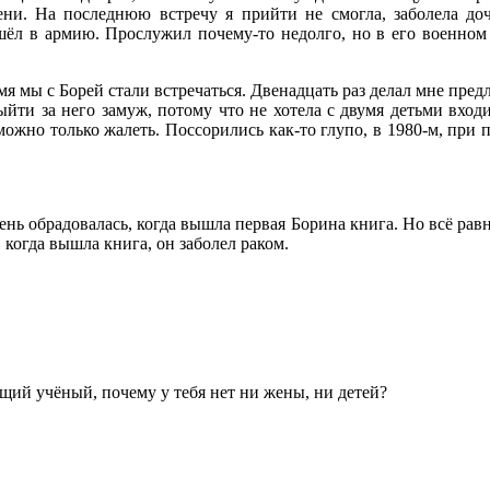
ни. На последнюю встречу я прийти не смогла, заболела доч
шёл в армию. Прослужил почему-то недолго, но в его военном
мя мы с Борей стали встречаться. Двенадцать раз делал мне предло
ыйти за него замуж, потому что не хотела с двумя детьми входи
 можно только жалеть. Поссорились как-то глупо, в 1980-м, при
ень обрадовалась, когда вышла первая Борина книга. Но всё равно 
, когда вышла книга, он заболел раком.
щий учёный, почему у тебя нет ни жены, ни детей?