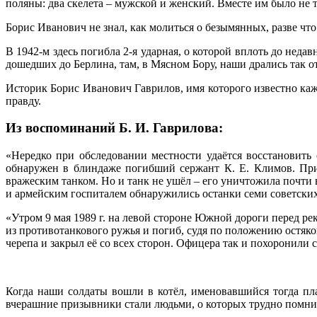
поляны: два скелета – мужской и женский. Вместе им было не 
Борис Иванович не знал, как молиться о безымянных, разве что
В 1942-м здесь погибла 2-я ударная, о которой вплоть до неда
дошедших до Берлина, там, в Мясном Бору, наши дрались так о
Историк Борис Иванович Гаврилов, имя которого известно ка
правду.
Из воспоминаний Б. И. Гаврилова:
«Нередко при обследовании местности удаётся восстановить
обнаружен в блиндаже погибший сержант К. Е. Климов. При
вражеским танком. Но и танк не ушёл – его уничтожила почти
и армейским госпиталем обнаружились останки семи советски
«Утром 9 мая 1989 г. на левой стороне Южной дороги перед р
из противотанкового ружья и погиб, судя по положению остяков
черепа и закрыл её со всех сторон. Офицера так и похоронили с
Когда наши солдаты вошли в котёл, именовавшийся тогда пл
вчерашние призывники стали людьми, о которых трудно помнить