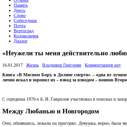
Отчина
Память
Днесь
Слово
Собеседник
Почта
Вертоград
Колокольчик
Диалог
«Неужели ты меня действительно люб
16.01.2017
Жизнь
Владимир Григорян
Комментариев нет
Книга «В Мясном Бору, в Долине смерти» – одна из лучших
лично искал и хоронил их – взвод за взводом – воинов Вто
С середины 1970-х Б. И. Гаврилов участвовал в поисках и зах
Между Любанью и Новгородом
Они, обнявшись, лежали на пригорке. Девушка, верно, была ме