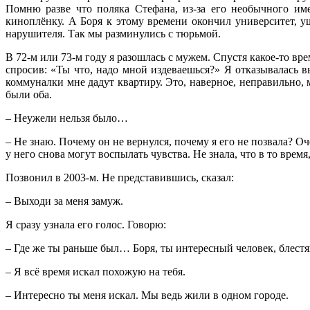
Помню разве что поляка Стефана, из-за его необычного име
киноплёнку. А Боря к этому времени окончил университет, у
нарушителя. Так мы разминулись с тюрьмой.
В 72-м или 73-м году я разошлась с мужем. Спустя какое-то вре
спросив: «Ты что, надо мной издеваешься?» Я отказывалась в
коммуналки мне дадут квартиру. Это, наверное, неправильно,
были оба.
– Неужели нельзя было…
– Не знаю. Почему он не вернулся, почему я его не позвала? Оч
у него снова могут воспылать чувства. Не знала, что в то время
Позвонил в 2003-м. Не представившись, сказал:
– Выходи за меня замуж.
Я сразу узнала его голос. Говорю:
– Где же ты раньше был… Боря, ты интересный человек, блестя
– Я всё время искал похожую на тебя.
– Интересно ты меня искал. Мы ведь жили в одном городе.