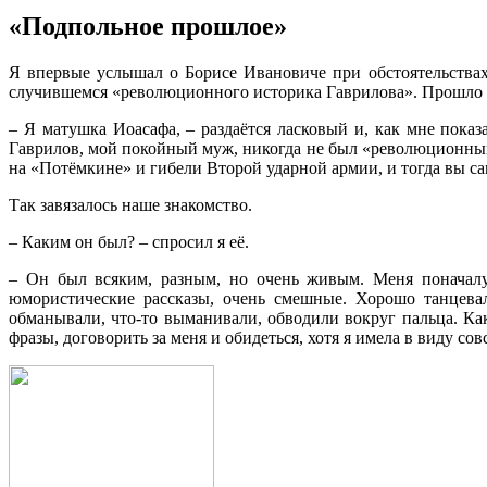
«Подпольное прошлое»
Я впервые услышал о Борисе Ивановиче при обстоятельствах
случившемся «революционного историка Гаврилова». Прошло не
– Я матушка Иоасафа, – раздаётся ласковый и, как мне показ
Гаврилов, мой покойный муж, никогда не был «революционным
на «Потёмкине» и гибели Второй ударной армии, и тогда вы сам
Так завязалось наше знакомство.
– Каким он был? – спросил я её.
– Он был всяким, разным, но очень живым. Меня поначалу
юмористические рассказы, очень смешные. Хорошо танцевал
обманывали, что-то выманивали, обводили вокруг пальца. К
фразы, договорить за меня и обидеться, хотя я имела в виду сов