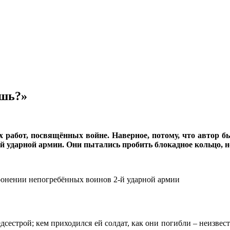
ишь?»
 работ, посвящённых войне. Наверное, потому, что автор б
рой ударной армии. Они пытались пробить блокадное кольцо, н
оронении непогребённых воинов 2-й ударной армии
дсестрой; кем приходился ей солдат, как они погибли – неизвес