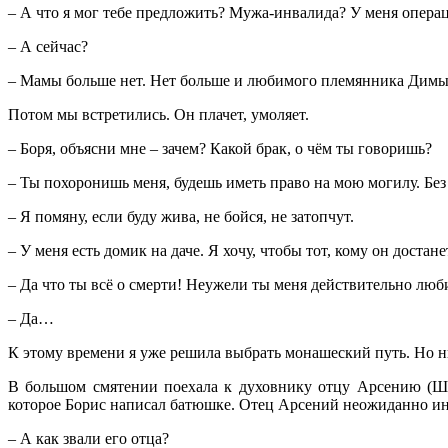
– А что я мог тебе предложить? Мужа-инвалида? У меня операц
– А сейчас?
– Мамы больше нет. Нет больше и любимого племянника Димы,
Потом мы встретились. Он плачет, умоляет.
– Боря, объясни мне – зачем? Какой брак, о чём ты говоришь?
– Ты похоронишь меня, будешь иметь право на мою могилу. Без т
– Я помяну, если буду жива, не бойся, не затопчут.
– У меня есть домик на даче. Я хочу, чтобы тот, кому он доста
– Да что ты всё о смерти! Неужели ты меня действительно лю
– Да…
К этому времени я уже решила выбрать монашеский путь. Но ник
В большом смятении поехала к духовнику отцу Арсению (Ша
которое Борис написал батюшке. Отец Арсений неожиданно ин
– А как звали его отца?