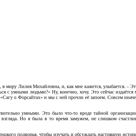
 в миру Лилия Михайловна, и, как мне кажется, улыбается. – Э
ться с умными людьми?» Ну, конечно, хочу. Это сейчас издаётс
 «Сагу о Форсайтах» и мы с ней прочли её запоем. Совсем иначе
твительно умными. Это было что-то вроде тайной организаци
 взгляда. Но я была в то время замужем, не слишком счастли
тицкого подворья, чтобы изучать и обсуждать настоящую истор