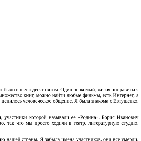
то было в шестьдесят пятом. Один знакомый, желая понравиться
я множество книг, можно найти любые фильмы, есть Интернет, а
 ценилось человеческое общение. Я была знакома с Евтушенко,
и, участники которой называли её «Родина». Борис Иванович
во, так что мы просто ходили в театр, литературную студию,
ию нашей страны. Я забыла имена участников, они все умерли.