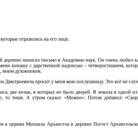
 которые отразились на его лице.
кой деревни написал письмо в Академию наук. Он очень любил 
мени книжку с дарственной надписью – четверостишием, котор
, моим духовником.
ана Дмитриевича просит у меня мою послушницу. Это всё не случа
аса, две кельи, в которых не было дверей. Я лежала в одной и
че, то тише. А утром сказал: «Можно». Потом добавил: «Скор
ом в церкви Михаила Архангела в деревне Погост Архангельской