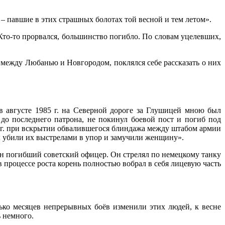
 – павшие в этих страшных болотах той весной и тем летом».
. Кто-то прорвался, большинство погибло. По словам уцелевших,
между Любанью и Новгородом, поклялся себе рассказать о них
в августе 1985 г. на Северной дороге за Глушицей мною был
о последнего патрона, не покинул боевой пост и погиб под
6 г. при вскрытии обвалившегося блиндажа между штабом армии
ы убили их выстрелами в упор и замучили женщину».
ен погибший советский офицер. Он стрелял по немецкому танку
в процессе роста корень полностью вобрал в себя лицевую часть
ько месяцев непрерывных боёв изменили этих людей, к весне
ь немного.