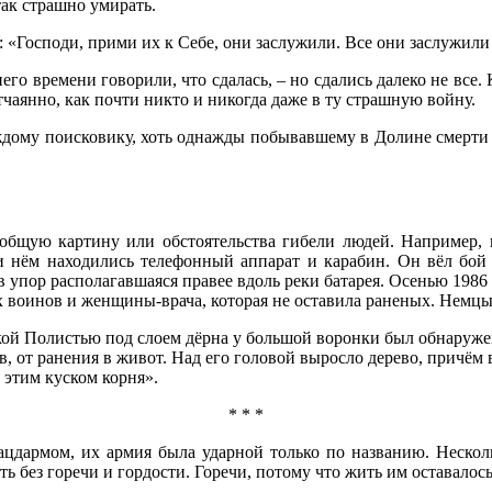
так страшно умирать.
: «Господи, прими их к Себе, они заслужили. Все они заслужили
внего времени говорили, что сдалась, – но сдались далеко не все
тчаянно, как почти никто и никогда даже в ту страшную войну.
ждому поисковику, хоть однажды побывавшему в Долине смерти 
 общую картину или обстоятельства гибели людей. Например, 
 нём находились телефонный аппарат и карабин. Он вёл бой д
 в упор располагавшаяся правее вдоль реки батарея. Осенью 198
х воинов и женщины-врача, которая не оставила раненых. Немц
екой Полистью под слоем дёрна у большой воронки был обнаруж
, от ранения в живот. Над его головой выросло дерево, причём 
 этим куском корня».
* * *
ацдармом, их армия была ударной только по названию. Нескол
 без горечи и гордости. Горечи, потому что жить им оставалос