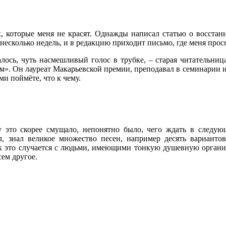
, которые меня не красят. Однажды написал статью о восстани
сколько недель, и в редакцию приходит письмо, где меня прося
алось, чуть насмешливый голос в трубке, – старая читательни
». Он лауреат Макарьевской премии, преподавал в семинарии и 
и поймёте, что к чему.
 это скорее смущало, непонятно было, чего ждать в следую
, знал великое множество песен, например десять варианто
ак это случается с людьми, имеющими тонкую душевную организ
сем другое.