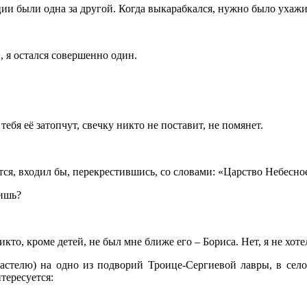
ии были одна за другой. Когда выкарабкался, нужно было ухажи
 я остался совершенно один.
ебя её затопчут, свечку никто не поставит, не помянет.
нется, входил бы, перекрестившись, со словами: «Царство Небесн
бишь?
то, кроме детей, не был мне ближе его – Бориса. Нет, я не хот
стелю) на одно из подворий Троице-Сергиевой лавры, в село
тересуется: