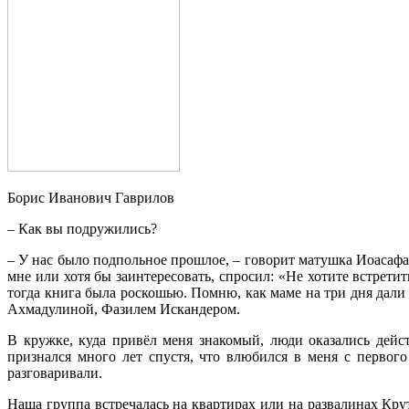
Борис Иванович Гаврилов
– Как вы подружились?
– У нас было подпольное прошлое, – говорит матушка Иоасафа,
мне или хотя бы заинтересовать, спросил: «Не хотите встрети
тогда книга была роскошью. Помню, как маме на три дня дали
Ахмадулиной, Фазилем Искандером.
В кружке, куда привёл меня знакомый, люди оказались дейс
признался много лет спустя, что влюбился в меня с первого
разговаривали.
Наша группа встречалась на квартирах или на развалинах Кру