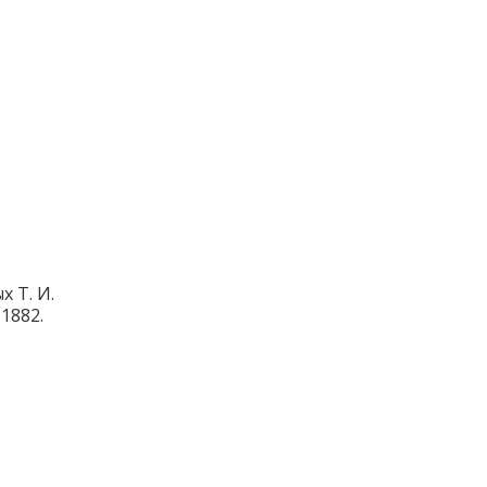
х Т. И.
1882.