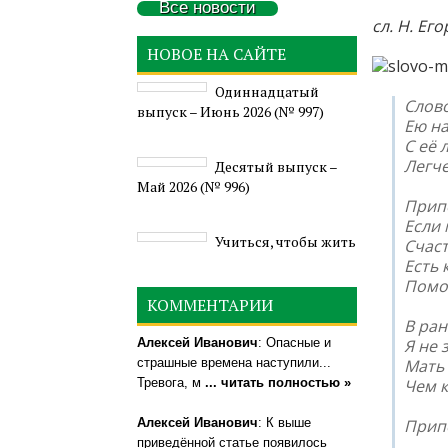
Все новости
сл. Н. Ег
НОВОЕ НА САЙТЕ
Одиннадцатый
Слово
выпуск – Июнь 2026 (№ 997)
Ею н
С её 
Легче
Деcятый выпуск –
Май 2026 (№ 996)
Прип
Если 
Учиться, чтобы жить
Счаст
Есть 
Помол
КОММЕНТАРИИ
В ран
Алексей Иванович
: Опасные и
Я не 
страшные времена наступили...
Мать 
Тревога, м
... читать полностью »
Чем к
Алексей Иванович
: К выше
Прип
приведённой статье появилось