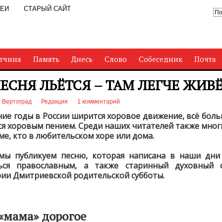
РЕИ
СТАРЫЙ САЙТ
тчина
Память
Днесь
Слово
Собеседник
Почта
ПЕСНЯ ЛЬЁТСЯ – ТАМ ЛЕГЧЕ ЖИВ
Вертоград
Редакция
1 комментарий
ние годы в России ширится хоровое движение, всё бол
ся хоровым пением. Среди наших читателей также мног
ме, кто в любительском хоре или дома.
мы публикуем песню, которая написана в наши дни
ься православным, а также старинный духовный 
ии Дмитриевской родительской субботы.
«мама» дорогое