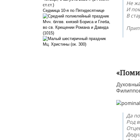
Не жа
ст.ст.)
И пом
Седмица 10-я по Пятидесятнице
В ста
Мчч. блгвв. князей Бориса и Глеба,
Прип
во св. Крещении Романа и Давида
(1015)
Мц. Христины (ок. 300)
«Поми
Духовный 
Филиппов
Да п
Род 
Отцев
Дедуш