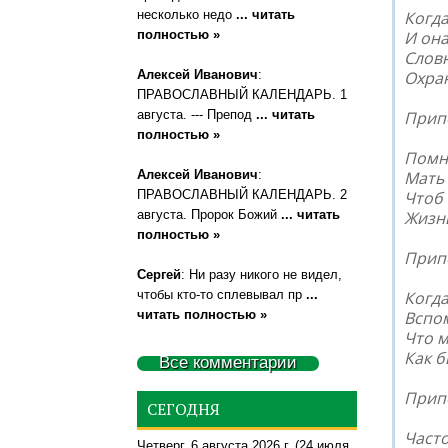
несколько недо
... читать
Когд
полностью »
И она
Словн
Алексей Иванович
:
Охра
ПРАВОСЛАВНЫЙ КАЛЕНДАРЬ. 1
августа. --- Препод
... читать
Прип
полностью »
Помн
Алексей Иванович
:
Мать 
ПРАВОСЛАВНЫЙ КАЛЕНДАРЬ. 2
Чтоб
августа. Пророк Божий
... читать
Жизнь
полностью »
Прип
Сергей
: Ни разу никого не видел,
чтобы кто-то сплевывал пр
...
Когда
читать полностью »
Вспом
Что м
Как б
Все комментарии
Прип
СЕГОДНЯ
Част
Четверг, 6 августа 2026 г.
(24 июля