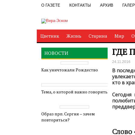
О ГАЗЕТЕ
КОНТАКТЫ
АРХИВ
ГАЛЕ
Цветник
Жизнь
Старина
Мир
О
ГДЕ 
НОВОСТИ
24.11.2016
Как уничтожали Рождество
В послед
увлекает
кто в хра
Тема, о которой важно говорить
Сегодня 
полюбит
преддвер
Образ прп. Сергия – зачем
повторяться?
Слово 