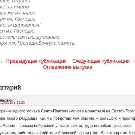
ек, тётушек.
же по имени
дь же их знает.
и их, Господи,
амоты церковныя!
и их, Господи,
естолы святые, духовные.
ри им, Господи,Вечную память.
← Предыдущая публикация
Следующая публикация 
Оглавление выпуска
ентарий
:
анович
.10.2019 в 19:26
орение одного монаха Свято-Пантелеимонова монастыря на Святой Горе
оре такого кладбища, как мы представляем обычно, – большого и простор
 Афоне – совсем небольшой участок земли, куда погребают усопшего
жителя, либо монаха обители Афонской на три года. Все это время бра