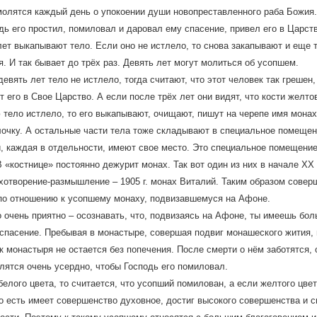
олятся каждый день о упокоении души новопреставленного раба Божия.
дь его простил, помиловал и даровал ему спасение, привел его в Царст
лет выкапывают тело. Если оно не истлело, то снова закапывают и еще т
я. И так бывает до трёх раз. Девять лет могут молиться об усопшем.
девять лет тело не истлело, тогда считают, что этот человек так грешен,
т его в Свое Царство. А если после трёх лет они видят, что кости желто
 тело истлело, то его выкапывают, очищают, пишут на черепе имя монах
лочку. А остальные части тела тоже складывают в специальное помещени
и, каждая в отдельности, имеют свое место. Это специальное помещени
 В «костнице» постоянно дежурит монах. Так вот один из них в начале XX
хотворение-размышление – 1905 г. монах Виталий. Таким образом совер
по отношению к усопшему монаху, подвизавшемуся на Афоне.
о очень приятно – осознавать, что, подвизаясь на Афоне, ты имеешь бо
спасение. Пребывая в монастыре, совершая подвиг монашеского жития, 
к монастыря не остается без попечения. После смерти о нём заботятся, 
лятся очень усердно, чтобы Господь его помиловал.
елого цвета, то считается, что усопший помилован, а если желтого цвета
то есть имеет совершенство духовное, достиг высокого совершенства и 