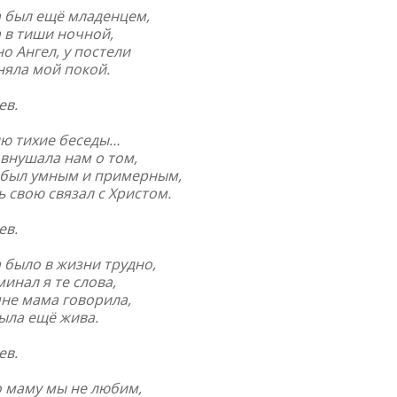
а был ещё младенцем,
 в тиши ночной,
о Ангел, у постели
няла мой покой.
ев
.
ю тихие беседы…
внушала нам о том,
 был умным и примерным,
 свою связал с Христом.
ев
.
 было в жизни трудно,
инал я те слова,
не мама говорила,
ыла ещё жива.
ев
.
о маму мы не любим,