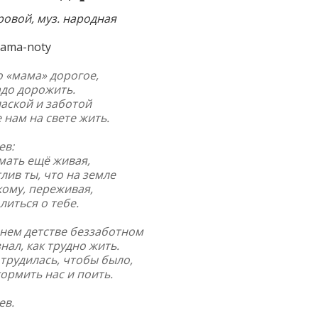
оровой, муз. народная
 «мама» дорогое,
адо дорожить.
лаской и заботой
 нам на свете жить.
ев:
мать ещё живая,
лив ты, что на земле
кому, переживая,
иться о тебе.
нем детстве беззаботном
знал, как трудно жить.
трудилась, чтобы было,
ормить нас и поить.
ев.