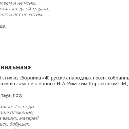
леем и не чтим.
очь, когда ей трудно,
рости лет не хотим.
ев
.
нальная»
стих из сборника «40 русских народных песен, собранны
ым и гармонизованных Н. А. Римским-Корсаковым». М., 
омянет Господи
ваше племение,
 ваших, матерей,
ек, бабушек,