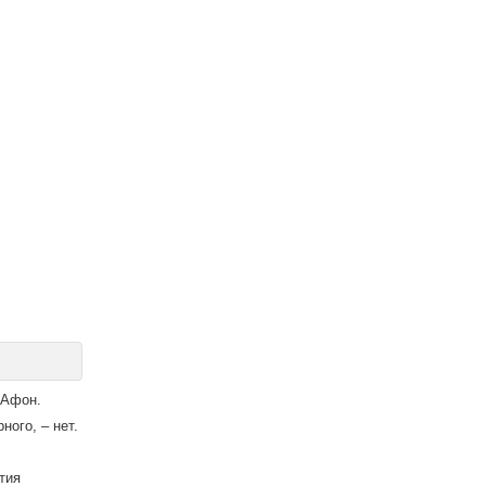
→
 Афон.
ного, – нет.
тия