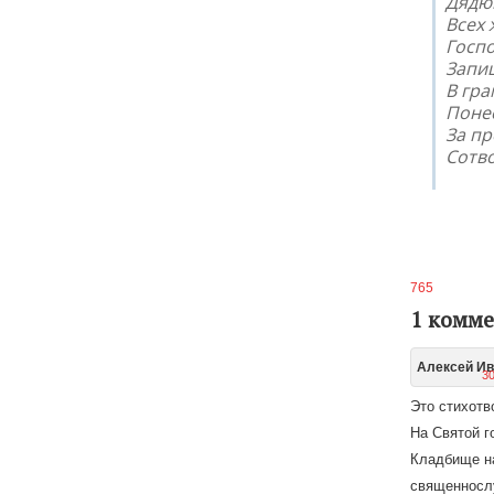
Дядюш
Всех 
Госпо
Запиш
В гр
Понес
За пр
Сотво
765
1 комм
Алексей Ив
30
Это стихотв
На Святой г
Кладбище на
священнослу