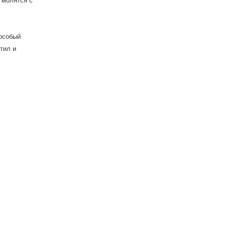
 молятся с
 особый
тил и