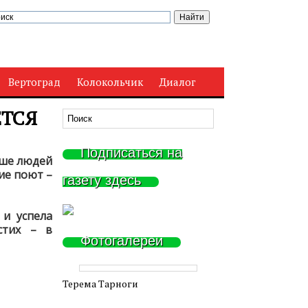
Вертоград
Колокольчик
Диалог
ЁТСЯ
Подписаться на
ьше людей
ие поют –
газету здесь
 и успела
стих – в
Фотогалереи
Терема Тарноги