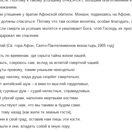
тости. Поэтому к такому усопшему относятся с большим благоговением и
лежанием.
е утешение у братии Афонской обители. Монахи, подвизаясь на Афоне,
 должны спасаться. Потому что там особая молитва, особая благодать,
осле смерти за усопших молятся и умаливают Бога, чтоб Господь их прос
даровал им спасение.
ий (Св. гора Афон, Свято-Пантелеимонов монастырь,1905 год)
ь по временам, где скрыта тайна жизни нашей,
быть, сокроюсь сам, вслед за испитой смертной чашей.
уты провожу, томим уныньем неисцельно.
аду нахожу, когда душа скорбит смертельно.
т житейский шум – и вместо мыслей горделивых,
д суровых дум – судей нелестных, справедливых.
 убогий храм, наполнен мертвыми костями.
льствуют нам, что мы такими ж будем сами.
 тому назад (как жили те земные гости),
они в свой град, оставив нам лишь эти кости.
были и они, владеть собой в иную пору.