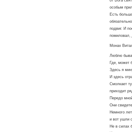
от Бога свя
особым при
Есть большо
обязательно
подвиг. И п
помиловал, 
Монах Витал
Люблю быват
Где, может 
Здесь я мин
И здесь отр
Смолкает ту
приходит ря
Передо мной
Они свидете
Немного лет
и вот ушли 
Не в силах 