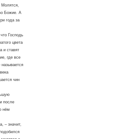
 Молятся,
во Божие. А
ри года за
 что Господь
ватого цвета
а и ставят
е, где все
е называется
 века
шается чин
льшую
и после
о нём
, – значит,
сподобился