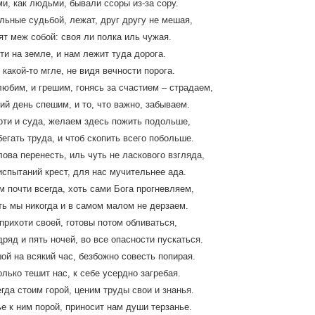
и, как людьми, бывали ссоры из-за сору.
льные судьбой, лежат, друг другу не мешая,
ят меж собой: своя ли полка иль чужая.
ти на земле, и нам лежит туда дорога.
 какой-то мгле, не видя вечности порога.
любим, и грешим, гонясь за счастием – страдаем,
кий день спешим, и то, что важно, забываем.
ти и суда, желаем здесь пожить подольше,
бегать труда, и чтоб скопить всего побольше.
ова перенесть, иль чуть не ласкового взгляда,
испытаний крест, для нас мучительнее ада.
м почти всегда, хоть сами Бога прогневляем,
ть мы никогда и в самом малом не дерзаем.
прихоти своей, готовы потом обливаться,
дряд и пять ночей, во все опасности пускаться.
ой на всякий час, безбожно совесть попирая.
олько тешит нас, к себе усердно загребая.
егда стоим горой, ценим труды свои и знанья.
е к ним порой, приносит нам души терзанье.