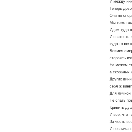
И между ним
Теперь дово
Они не спор
Мы тоже гос
Идем туда в
И святость 
куда-то вся
Боимся смер
стараясь из
Не можем сл
а скорбных 
Других вини
себя ж вини
Для личной 
Не спать по
Кривить душ
И все, что т
За честь вс
И невнимань