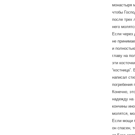
монастыря м
чтобы Госпо
после трех 
него молятс
Если через 
не принимае
и полностью
главу на по
эти косточк
“костница”.
написал сти
погребения 
Конечно, эт
надежду на 
кончины ино
молятся, мо
Если мощи б
он спасен, 