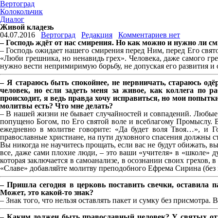
Вертоград
Колокольчик
Диалог
Живой кладезь
04.07.2016
Вертоград
Редакция
Комментариев нет
– Господь ждёт от нас смирения. Но как можно и нужно ли с
– Господь ожидает нашего смирения перед Ним, перед Его свято
«Люби грешника, но ненавидь грех». Человека, даже самого гр
нужно вести непримиримую борьбу, не допуская его развития и 
– Я стараюсь быть спокойнее, не нервничать, стараюсь одё
человек, но если задеть меня за живое, как коллега по р
происходит, я ведь правда хочу исправиться, но мои попытк
молитвы есть? Что мне делать?
– В нашей жизни не бывает случайностей и совпадений. Любые ж
попущено Богом, по Его святой воле и всеблагому Промыслу. В
ежедневно в молитве говорите: «Да будет воля Твоя…», и Г
православные христиане, на пути духовного спасения должны с
Вы никогда не научитесь прощать, если вас не будут обижать, вы 
все, даже сами плохие люди, – это ваши «учителя» в «школе» 
которая заключается в самоанализе, в осознании своих грехов,
«Славе» добавляйте молитву преподобного Ефрема Сирина (без 
– Пришла сегодня в церковь поставить свечки, оставила п
Может, это какой-то знак?
– Знак того, что нельзя оставлять пакет и сумку без присмотр
– Каким должен быть православный человек? У святых отцо