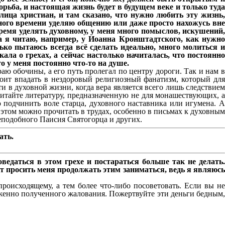
рьба, и настоящая жизнь будет в будущем веке и только туда
лица христиан, и там сказано, что нужно любить эту жизнь,
ного времени уделяю общению или даже просто нахожусь вне
время уделять духовному, у меня много помыслов, искушений,
гда я читаю, например, у Иоанна Кронштадтского, как нужно
ько пытаюсь всегда всё сделать идеально, много молиться и
ала о грехах, а сейчас настолько начиталась, что постоянно
то у меня постоянно что-то на душе.
аю обочины, а его путь пролегал по центру дороги. Так и нам в
тоит впадать в нездоровый религиозный фанатизм, который для
и в духовной жизни, когда вера является всего лишь следствием
читайте литературу, предназначенную не для монашествующих, а
 подчинить воле старца, духовного наставника или игумена. А
этом можно прочитать в трудах, особенно в письмах к духовным
еподобного Паисия Святогорца и других.
ать.
едаться в этом грехе и постараться больше так не делать.
т просить меня продолжать этим заниматься, ведь я являюсь
происходящему, а тем более что-либо посоветовать. Если вы не
луженно полученного жалования. Пожертвуйте эти деньги бедным,