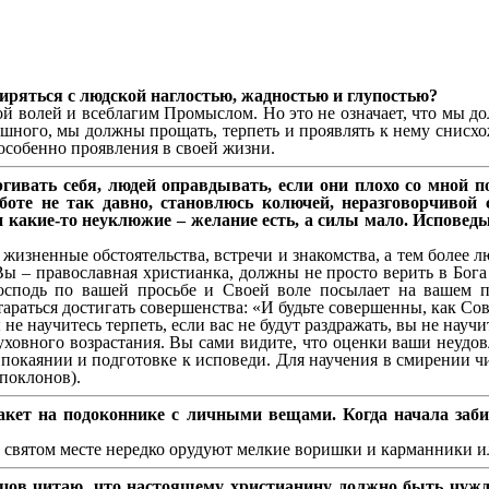
миряться с людской наглостью, жадностью и глупостью?
й волей и всеблагим Промыслом. Но это не означает, что мы до
ешного, мы должны прощать, терпеть и проявлять к нему снисхо
особенно проявления в своей жизни.
ргивать себя, людей оправдывать, если они плохо со мной 
аботе не так давно, становлюсь колючей, неразговорчивой
и какие-то неуклюжие – желание есть, а силы мало. Исповед
изненные обстоятельства, встречи и знакомства, а тем более лю
ы – православная христианка, должны не просто верить в Бога
осподь по вашей просьбе и Своей воле посылает на вашем п
тараться достигать совершенства: «И будьте совершенны, как С
не научитесь терпеть, если вас не будут раздражать, вы не научи
духовного возрастания. Вы сами видите, что оценки ваши неудо
 в покаянии и подготовке к исповеди. Для научения в смирении 
поклонов).
акет на подоконнике с личными вещами. Когда начала забир
а. В святом месте нередко орудуют мелкие воришки и карманники
в читаю, что настоящему христианину должно быть чуждо в