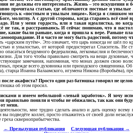
ния не должны его интересовать. Жизнь – это искушения и бо
едавно прочитала статью, где обличаются постные и унылые 
е отношусь к «постным и унылым лицам». Когда я слишком м
оге, молитву. А с другой стороны, когда стараюсь всё своё 
надо. Или у меня гордость, или я такая идеалистка, но ко
ё не так, и расстраиваюсь. И сейчас понимаю, что я настол
ние, какие были раньше, когда я пришла к вере. Раньше плак
 самооправдание. И я часто не могу быть радостной, потому ч
 «царским путём». Это означает, что царь никогда не шёл по кр
стью и унылостью, от которой предостерегал Спаситель. Не с
о опасаться бездумного федерализма, легкомыслия и беспечност
жизни. Для того чтобы правильно смотреть на вещи духовные, 
тствующие замечания, напоминая, что монах должен свою волю
ных, прежде всего духовника или приходского священника. Об 
), старца Иоанна Валаамского, игумена Никона (Воробьёва), пр
м после акафиста? Просто один раз батюшка говорил не целов
атюшка об этом просил.
исками и имеем небольшой «левый заработок». Я хочу испов
я правильно поняли и чтобы не обижались, так как они буду
 от меня.
деятельности, мне трудно сделать анализ и дать оценку всему 
 и вы подведёте коллег, просто откажитесь от своей доли незас
 греха скверноприбытчества.
← Предыдущая публикация
Следующая публикация →