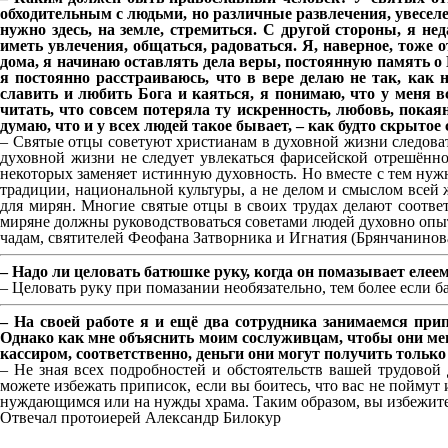
обходительным с людьми, но различные развлечения, увеселе
нужно здесь, на земле, стремиться. С другой стороны, я н
иметь увлечения, общаться, радоваться. Я, наверное, тож
дома, я начинаю оставлять дела веры, постоянную память о Б
я постоянно расстраиваюсь, что в вере делаю не так, как 
славить и любить Бога и каяться, я понимаю, что у меня вс
читать, что совсем потеряла ту искренность, любовь, покая
думаю, что и у всех людей такое бывает, – как будто скрытое
– Святые отцы советуют христианам в духовной жизни следовать
духовной жизни не следует увлекаться фарисейской отрешённо
некоторых заменяет истинную духовность. Но вместе с тем нужн
традиции, национальной культуры, а не делом и смыслом всей 
для мирян. Многие святые отцы в своих трудах делают соотве
миряне должны руководствоваться советами людей духовно опыт
чадам, святителей Феофана Затворника и Игнатия (Брянчанинова
– Надо ли целовать батюшке руку, когда он помазывает елее
– Целовать руку при помазании необязательно, тем более если б
– На своей работе я и ещё два сотрудника занимаемся прип
Однако как мне объяснить моим сослуживцам, чтобы они мен
кассиром, соответственно, деньги они могут получить только
– Не зная всех подробностей и обстоятельств вашей трудовой 
можете избежать приписок, если вы боитесь, что вас не поймут
нуждающимся или на нужды храма. Таким образом, вы избежите
Отвечал протоиерей Александр Билокур