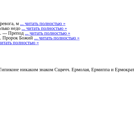
Тревога, м
... читать полностью »
олько недо
... читать полностью »
--- Препод
... читать полностью »
 Пророк Божий
... читать полностью »
 читать полностью »
Сщмчч. Ермолая, Ермиппа и Ермократа