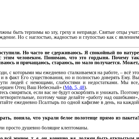
лжны быть терпимы ко злу, греху и неправде. Святые отцы учат:
ждение. Но с наглостью, жадностью и глупостью как с явлением
поступили. Но часто не сдерживаюсь. Я спокойный по натуре
 с этим человеком. Понимаю, что это гордыня. Почему так
ываюсь и причащаюсь, стараюсь, но мало получается. Может,
ди, с которыми мы ежедневно сталкиваемся на работе, – всё это
 и в факт Его существования, но и полностью доверять Ему. Вы
ути людей с немощами, слабостями и недостатками. Мы все,
овершен Отец Ваш Небесный» (
Мф. 5, 48
).
тесь смиряться, если вас не будут оскорблять и унижать. Поэтому
влетворительные, поэтому чаще делайте «работу над ошибками»,
читайте ежедневно Псалтырь по одной кафизме в день, на каждой
ать, поняла, что украли белое полотенце прямо из пакета!
 или просто душевно болящие клептоманы.
сё земное, т. е. он, конечно же, должен быть открытым и