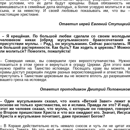
при условии, что их дети будут крещены. Ваша обязанность не
вмешиваться в семейные дела молодых, а более усердно молиться и за
сына, и за невестку. И своей любовью показывать им, что вы –
настоящие христиане.
Ответил иерей Евгений Ступицкий
– Я крещёная. По большой любви сделали со своим молодым
человеком никах (обряд мусульманского бракосочетания в
присутствии муллы. – Ред.), он мусульманин. Сейчас расстались. Я
в большой растерянности. Как быть? Как ходить в церковь? Можно
ли молиться? Помогите, пожалуйста!
– Совершая никах, вы совершили грех вероотступничества. Нужно
покаяться в этом грехе и вернуться в ограду Церкви. Для этого вам
нужно прийти на Таинство исповеди. Посещать храм вы можете, в
храмы доступ разрешён людям разных вероисповеданий и атеистам. Но
приступать к Таинствам церковным вы не можете вплоть до разрешения
вашего греха на исповеди.
Ответил протодиакон Дмитрий Половников
– Один мусульманин сказал, что книга «Ветхий Завет» лежит в
основе не только христианства, но и ислама. Правда ли это? И ещё,
этот же человек сказал, что мулла, с которым он говорил, говорит
о Втором пришествии Христа и что все ожидают его. Значит, Иисуса
Христа и мусульмане почитают, даже признают Богом?
– В Коране действительно есть немало сносок и чуть ли не цитат из
Ветхого Завета. Но это ещё не повод утверждать, что он является