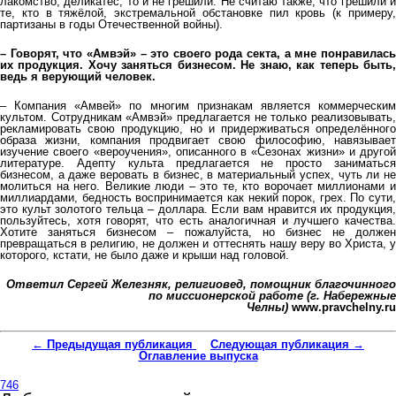
лакомство, деликатес, то и не грешили. Не считаю также, что грешили и
те, кто в тяжёлой, экстремальной обстановке пил кровь (к примеру,
партизаны в годы Отечественной войны).
– Говорят, что «Амвэй» – это своего рода секта, а мне понравилась
их продукция. Хочу заняться бизнесом. Не знаю, как теперь быть,
ведь я верующий человек.
– Компания «Амвей» по многим признакам является коммерческим
культом. Сотрудникам «Амвэй» предлагается не только реализовывать,
рекламировать свою продукцию, но и придерживаться определённого
образа жизни, компания продвигает свою философию, навязывает
изучение своего «вероучения», описанного в «Сезонах жизни» и другой
литературе. Адепту культа предлагается не просто заниматься
бизнесом, а даже веровать в бизнес, в материальный успех, чуть ли не
молиться на него. Великие люди – это те, кто ворочает миллионами и
миллиардами, бедность воспринимается как некий порок, грех. По сути,
это культ золотого тельца – доллара. Если вам нравится их продукция,
пользуйтесь, хотя говорят, что есть аналогичная и лучшего качества.
Хотите заняться бизнесом – пожалуйста, но бизнес не должен
превращаться в религию, не должен и оттеснять нашу веру во Христа, у
которого, кстати, не было даже и крыши над головой.
Ответил Сергей Железняк, религиовед, помощник благочинного
по миссионерской работе (г. Набережные
Челны)
www.pravchelny.ru
← Предыдущая публикация
Следующая публикация →
Оглавление выпуска
746