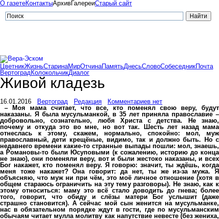
О газете
Контакты
Архив
Галереи
Старый сайт
Цветник
Жизнь
Старина
Мир
Отчина
Память
Днесь
Слово
Собеседник
Почта
Вертоград
Колокольчик
Диалог
Живой кладезь
16.01.2016
Вертоград
Редакция
Комментариев нет
– Моя мама считает, что все, кто поменял свою веру, будут
наказаны. Я была мусульманкой, в 35 лет приняла православие –
добровольно, сознательно, любя Христа с детства. Не знаю,
почему и откуда это во мне, но вот так. Шесть лет назад мама
отнеслась к этому, скажем, нормально, спокойно: мол, муж
православный, дети крещёные, видимо, так и должно быть. Но с
недавнего времени какие-то странные выпады пошли: мол, знаешь,
а Романовы-то были Юсуповыми (к сожалению, историю до конца
не знаю), они поменяли веру, вот и были жестоко наказаны, и всех
Бог накажет, кто поменял веру. Я говорю: значит, ты ждёшь, когда
меня тоже накажет? Она говорит: да нет, ты же из-за мужа. Я
объясняю, что муж ни при чём, это моё личное отношение (хотя в
общем стараюсь ограничить на эту тему разговоры). Не знаю, как к
этому относиться: маму это всё стало доводить до гнева; более
того, говорит, что обиду и слёзы матери Бог услышит (даже
страшно становится). А сейчас мой сын женится на мусульманке,
нас в обязательном порядке ждут в гости, где по мусульманским
обычаям читает мулла молитву как напутствие невесте (без жениха,