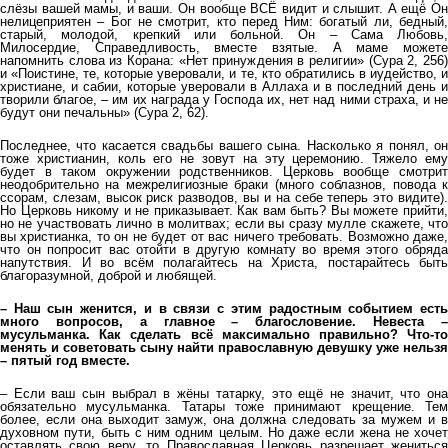
слёзы вашей мамы, и ваши. Он вообще ВСЁ видит и слышит. А ещё Он
нелицеприятен – Бог не смотрит, кто перед Ним: богатый ли, бедный,
старый, молодой, крепкий или больной. Он – Сама Любовь,
Милосердие, Справедливость, вместе взятые. А маме можете
напомнить слова из Корана: «Нет принуждения в религии» (Сура 2, 256)
и «Поистине, те, которые уверовали, и те, кто обратились в иудейство, и
христиане, и сабии, которые уверовали в Аллаха и в последний день и
творили благое, – им их награда у Господа их, нет над ними страха, и не
будут они печальны» (Сура 2, 62).
Последнее, что касается свадьбы вашего сына. Насколько я понял, он
тоже христианин, коль его не зовут на эту церемонию. Тяжело ему
будет в таком окружении родственников. Церковь вообще смотрит
неодобрительно на межрелигиозные браки (много соблазнов, повода к
ссорам, слезам, высок риск разводов, вы и на себе теперь это видите).
Но Церковь никому и не приказывает. Как вам быть? Вы можете прийти,
но не участвовать лично в молитвах; если вы сразу мулле скажете, что
вы христианка, то он не будет от вас ничего требовать. Возможно даже,
что он попросит вас отойти в другую комнату во время этого обряда
напутствия. И во всём полагайтесь на Христа, постарайтесь быть
благоразумной, доброй и любящей.
– Наш сын женится, и в связи с этим радостным событием есть
много вопросов, а главное – благословение. Невеста –
мусульманка. Как сделать всё максимально правильно? Что-то
менять и советовать сыну найти православную девушку уже нельзя
– пятый год вместе.
– Если ваш сын выбрал в жёны татарку, это ещё не значит, что она
обязательно мусульманка. Татары тоже принимают крещение. Тем
более, если она выходит замуж, она должна следовать за мужем и в
духовном пути, быть с ним одним целым. Но даже если жена не хочет
оставлять свою веру, то Православная Церковь разрешает жениться