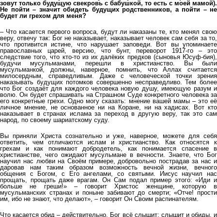
зовут только будущую свекровь с бабушкой, то есть с моей мамой).
Не пойти – значит обидеть будущих родственников, а пойти – не
будет ли грехом для меня?
– Что касается первого вопроса, будут ли наказаны те, кто менял свою
веру, отвечу так: Бог не наказывает, наказывает человек сам себя за то,
что противится истине, что нарушает заповеди. Вот вы упоминаете
православных царей, версию, что бунт, переворот 1917-го – это
следствие того, что кто-то из их далёких предков (сыновья Юсуф-бия),
будучи мусульманами, перешли в христианство. Вы были
мусульманкой, должны, наверное, помнить, что Аллах считается
милосердным, справедливым. Даже с человеческой точки зрения
наказывать будущих потомков совершенно несправедливо. Тем более
что Бог создаёт для каждого человека новую душу, имеющую разум и
волю. Он будет спрашивать на Страшном Суде конкретного человека за
его конкретные грехи. Одно могу сказать: мнение вашей мамы – это её
личное мнение, не основанное ни на Коране, ни на хадисах. Вот кто
наказывает в странах ислама за переход в другую веру, так это сам
народ, по своему шариатскому суду.
Вы приняли Христа сознательно и уже, наверное, можете для себя
ответить, чем отличаются ислам и христианство. Как относятся к
грехам и как понимают добродетель, как понимается спасение в
христианстве, чего ожидают мусульмане в вечности. Знаете, что Бог
научил нас любви на Своём примере, добровольно пострадав за нас и
даровав нам таким образом возможность вечной жизни, вечного
общения с Богом, с Его ангелами, со святыми. Иисус научил нас
прощать, прощать даже врагам. Он Сам подал пример этого: «Иди и
больше не греши!» – говорит Христос женщине, которую в
мусульманских странах и поныне забивают до смерти; «Отче! прости
им, ибо не знают, что делают», – говорит Он Своим распинателям.
Что касается обид – действительно, Бог всё слышит: слышит и обиды, и