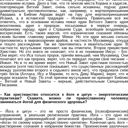
основанием ислама. Дело в том, что те многие места Корана и хадисов,
повторяющие Ветхий Завет, очень сильно искажены, подчас даже
диаметрально противоположны, как, например, о жертвоприношении
Авраама: в Библии Авраам ведёт на гору для жертвоприношения
Исаака, а в исламской традиции – Исмаила. Правильнее всё же
отметить, что в основании ислама лежат идеи Ветхого Завета: идея
монотеизма, идея о пророках, посылаемых в первую очередь
избранному народу, идея о Страшном Суде, всеобщем воздаянии и
воскресении. Есть также версия, что коранические сказания обязаны
своим бытием главному раввину Мекки. Но эти идеи весьма сильно
преломились в мировоззрении арабов, в частности Мухаммеда, откуда
и пошло расхождение. Так же преломились и евангельские идеи. В
частности, мусульмане признают, как вы отметили, Второе пришествие
Христово. Но это вовсе не означает, что в их понимании Иисус – Бог.
Они верят, что Иса только пророк, причём меньший, чем Мухаммед. Они
почитают его как пророка, верят, что он передал людям своё писание –
Инжил. Но в то же время верят, что Новый Завет христиане полностью
исказили (хотя текстология показывает, что существенных расхождений
между рукописями второго и седьмого веков нет), что придумали себе
трёх богов (Аллаха, Ису и Мариам, то есть Деву Марию), верят, что и
иудеи исказили Тору. По этой причине мусульмане не признают Библию
– Ветхий и Новый Заветы – верным, действительным Священным
Писанием.
– Как христианство относится к йоге и цигун – энергетическим
практикам? Скажите, можно ли православному человеку
заниматься йогой для физического здоровья?
– Йога и цигун – это не просто физические (психофизические)
упражнения, а реальная религиозная практика. Йога – это одно из
направлений древнеиндийской религиозной философии. Само слово
«йога» по своему корню тождественно «религии». Конечная цель йоги –
растворение сознания в избранном божестве. Произнесение различных