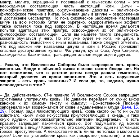
мантр, молитв, обращений и посвящений к языческим богам – это
необходимая составляющая часть настоящей йоги. Цигун –
психофизические практики, обслуживающие даосизм – религиозно-
философское течение в Китае. Конечная цель в цигуне – оздоровление
и достижение бессмертия. Но пока физическое бессмертие мастерами
цигун за всю историю Китая не обретено, оздоровительный эффект
также остаётся пока под вопросом. В настоящее время делаются
попытки адаптации этих практик, освобождения их от религиозно-
философской составляющей. Если вы найдёте такого специалиста,
можете обучаться у него. Но это уже будет не йога, не цигун, а
разновидность гимнастики с иным названием. Также следует отметить,
что под маской или названием цигуна и йоги в Россию проникают
опасные деструктивные культы: Фалуньгун, культ Ошо, Аум Сенрикё,
сахажда-йога, бхакти-йога, трансцендентальная медитация и другие.
– Узнала, что Вселенским Собором было запрещено есть кровь
животных. Вроде в обычной жизни в меню такого блюда нет. Но
вот вспомнила, что в детстве детям всегда давали гематоген,
который делается из крови животного. Это и есть нарушение
запрета – есть кровь животных? И если да, то, видимо, нужно
исповедаться в этом?
– Да, действительно, 67-е правило VI Вселенского Собора запрещает
христианам употреблять кровь. Но давайте перейдём от сухих цифр
канонов к их самому тексту и смыслу: «Божественное Писание
заповедало нам воздержатися от крове и удавленины и блуда (
Деян. 15
29
). Посему, ради лакомствующаго чрева, кровь какого бы то ни было
животнаго, каким либо искусством приуготовляющих в снедь, и тако
оную ядущих, благоразсмотрительно епитимии подвергаем». То есть
правило запрещает лакомиться кровью. Вот подумайте: яд можно
употреблять в пищу? Конечно, нет, это самоубийство, один из тягчайших
грехов, преступление. А лекарство не есть ли яд, но только в малой его
дозе? Если вы употребляли кровь как лекарство (гематоген), а не как