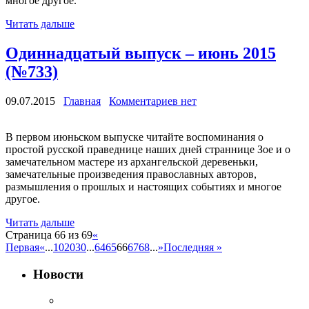
многое другое.
Читать дальше
Одиннадцатый выпуск – июнь 2015
(№733)
09.07.2015
Главная
Комментариев нет
В первом июньском выпуске читайте воспоминания о
простой русской праведнице наших дней страннице Зое и о
замечательном мастере из архангельской деревеньки,
замечательные произведения православных авторов,
размышления о прошлых и настоящих событиях и многое
другое.
Читать дальше
Страница 66 из 69
«
Первая
«
...
10
20
30
...
64
65
66
67
68
...
»
Последняя »
Новости