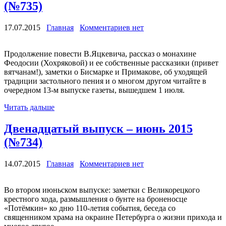
(№735)
17.07.2015
Главная
Комментариев нет
Продолжение повести В.Яцкевича, рассказ о монахине
Феодосии (Хохряковой) и ее собственные рассказики (привет
вятчанам!), заметки о Бисмарке и Примакове, об уходящей
традиции застольного пения и о многом другом читайте в
очередном 13-м выпуске газеты, вышедшем 1 июля.
Читать дальше
Двенадцатый выпуск – июнь 2015
(№734)
14.07.2015
Главная
Комментариев нет
Во втором июньском выпуске: заметки с Великорецкого
крестного хода, размышления о бунте на броненосце
«Потёмкин» ко дню 110-летия события, беседа со
священником храма на окраине Петербурга о жизни прихода и