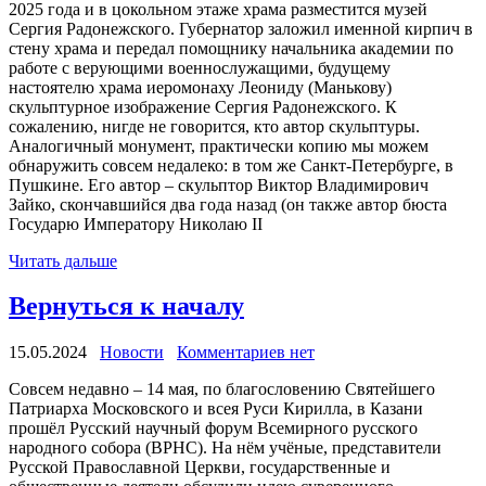
2025 года и в цокольном этаже храма разместится музей
Сергия Радонежского. Губернатор заложил именной кирпич в
стену храма и передал помощнику начальника академии по
работе с верующими военнослужащими, будущему
настоятелю храма иеромонаху Леониду (Манькову)
скульптурное изображение Сергия Радонежского. К
сожалению, нигде не говорится, кто автор скульптуры.
Аналогичный монумент, практически копию мы можем
обнаружить совсем недалеко: в том же Санкт-Петербурге, в
Пушкине. Его автор – скульптор Виктор Владимирович
Зайко, скончавшийся два года назад (он также автор бюста
Государю Императору Николаю II
Читать дальше
Вернуться к началу
15.05.2024
Новости
Комментариев нет
Совсем недавно – 14 мая, по благословению Святейшего
Патриарха Московского и всея Руси Кирилла, в Казани
прошёл Русский научный форум Всемирного русского
народного собора (ВРНС). На нём учёные, представители
Русской Православной Церкви, государственные и