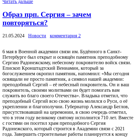
Читать дальше
Образ прп. Сергия – зачем
повторяться?
21.05.2024
Новости
комментария 2
6 мая в Военной академии связи им. Будённого в Санкт-
Петербурге был открыт и освящён памятник преподобному
Сергию Радонежскому, небесному покровителю войск связи.
Епископ Кронштадтский Вениамин, который за
богослужением окропил памятник, напомнил: «Мы сегодня
освящали не просто памятник, а символ нашей академии:
преподобный Сергий – её небесный покровитель. Он и ваш
покровитель, своими молитвами он будет помогать вам
служить во благо своего Отечества». Владыка отметил, что
преподобный Сергий всю свою жизнь молился о Руси, о её
укреплении и благополучии. Губернатор Александр Беглов,
присутствовавший на церемонии, в свою очередь отметил,
что в этом году великому святому исполнится 710 лет. Вместе
с гостями он посетил храм преподобного Сергия
Радонежского, который строится в Академии связи с 2021
года. Завершить строительные работы планируется к концу