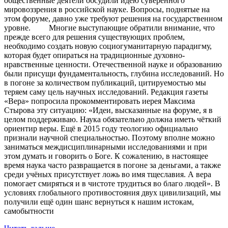
общественные деятели обсудили идею суверенного
мировоззрения в российской науке. Вопросы, поднятые на
этом форуме, давно уже требуют решения на государственном
уровне. Многие выступающие обратили внимание, что
прежде всего для решения существующих проблем,
необходимо создать новую социогуманитарную парадигму,
которая будет опираться на традиционные духовно-
нравственные ценности. Отечественной науке и образованию
были присущи фундаментальность, глубина исследований. Но
в погоне за количеством публикаций, цитируемостью мы
теряем саму цель научных исследований. Редакция газеты
«Вера» попросила прокомментировать иерея Максима
Стырова эту ситуацию: «Идеи, высказанные на форуме, я в
целом поддерживаю. Наука обязательно должна иметь чёткий
ориентир веры. Ещё в 2015 году теологию официально
признали научной специальностью. Поэтому вполне можно
заниматься междисциплинарными исследованиями и при
этом думать и говорить о Боге. К сожалению, в настоящее
время наука часто развращается в погоне за деньгами, а также
среди учёных присутствует ложь во имя тщеславия. А вера
помогает смиряться и в чистоте трудиться во благо людей». В
условиях глобального противостояния двух цивилизаций, мы
получили ещё один шанс вернуться к нашим истокам,
самобытности