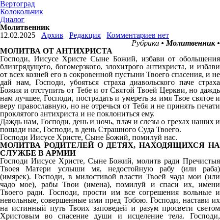
Вертоград
Колокольчик
Диалог
Молитвенник
12.02.2025
Архив
Редакция
Комментариев нет
Рубрика
• Молитвенник •
МОЛИТВА ОТ АНТИХРИСТА
Господи, Иисусе Христе Сыне Божий, избави от обольщения
близгрядущего, богомерзкого, злохитрого антихриста, и избави
от всех козней его в сокровенной пустыни Твоего спасения, и не
дай нам, Господи, убояться страха диавольского паче страха
Божия и отступить от Тебе и от Святой Твоей Церкви, но даждь
нам лучшее, Господи, пострадать и умереть за имя Твое святое и
веру православную, но не отречься от Тебя и не принять печати
проклятого антихриста и не поклониться ему.
Даждь нам, Господи, день и ночь, плач и слезы о грехах наших и
пощади нас, Господи, в день Страшного Суда Твоего.
Господи Иисусе Христе, Сыне Божий, помилуй нас.
МОЛИТВА РОДИТЕЛЕЙ О ДЕТЯХ, НАХОДЯЩИХСЯ НА
СЛУЖБЕ В АРМИИ
Господи Иисусе Христе, Сыне Божий, молитв ради Пречистыя
Твоея Матери услыши мя, недостойную рабу (или раба)
(имярек). Господи, в милостивой власти Твоей чада мои (или
чадо мое), рабы Твои (имена), помилуй и спаси их, имени
Твоего ради. Господи, прости им все согрешения вольные и
невольные, совершенные ими пред Тобою. Господи, настави их
на истинный путь Твоих заповедей и разум просвети светом
Христовым во спасение души и исцеление тела. Господи,