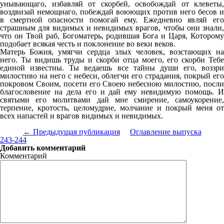
унывающаго, избавляй от скорбей, освобождай от клеветы,
воздвизай немощнаго, побеждай воюющих против него бесов и
в смертной опасности помогай ему. Ежедневно являй его
страшным для видимых и невидимых врагов, чтобы они знали,
что он Твой раб, Богоматерь, родившая Бога и Царя, Которому
подобает всякая честь и поклонение во веки веков.
Матерь Божия, умягчи сердца злых человек, возстающих на
него. Ты видишь труды и скорби отца моего, его скорби Тебе
единой известны. Ты ведаешь все тайны души его, воззри
милостиво на него с небеси, облегчи его страдания, покрый его
покровом Своим, посети его Своею небесною милостию, посли
благословение на дела его и дай ему невидимую помощь. И
святыми его молитвами дай мне смирение, самоукорение,
терпение, кротость, целомудрие, молчание и покрый меня от
всех напастей и врагов видимых и невидимых.
← Предыдущая публикация
Оглавление выпуска
243-244
Добавить комментарий
Комментарий