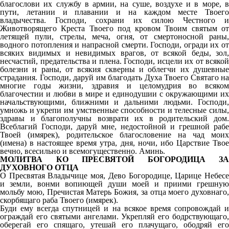
благослови их службу в армии, на суше, воздухе и в море, в
пути, летании и плавании и на каждом месте Твоего
владычества. Господи, сохрани их силою Честного и
Животворящего Креста Твоего под кровом Твоим святым от
летящей пули, стрелы, меча, огня, от смертоносной раны,
водного потопления и напрасной смерти. Господи, огради их от
всяких видимых и невидимых врагов, от всякой беды, зол,
несчастий, предательства и плена. Господи, исцели их от всякой
болезни и раны, от всякия скверны и облегчи их душевные
страдания. Господи, даруй им благодать Духа Твоего Святаго на
многие годы жизни, здравия и целомудрия во всяком
благочестии и любви в мире и единодушии с окружающими их
начальствующими, ближними и дальними людьми. Господи,
умножь и укрепи им умственные способности и телесные силы,
здравы и благополучны возврати их в родительский дом.
Всеблагий Господи, даруй мне, недостойной и грешной рабе
Твоей (имярек), родительское благословение на чад моих
(имена) в настоящее время утра, дня, ночи, ибо Царствие Твое
вечно, всесильно и всемогущественно. Аминь.
МОЛИТВА КО ПРЕСВЯТОЙ БОГОРОДИЦА ЗА
ДУХОВНОГО ОТЦА
О Пресвятая Владычице моя, Дево Богородице, Царице Небесе
и земли, вонми вопиющей души моей и приими грешную
мольбу мою, Пречистая Матерь Божия, за отца моего духовнаго,
скорбящаго раба Твоего (имярек).
Буди ему всегда спутницей и на всякое время сопровождай и
ограждай его святыми ангелами. Укрепляй его бодрствующаго,
оберегай его спящаго, утешай его плачущаго, ободряй его