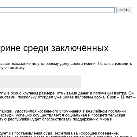
орине среди заключённых
бывает наказание по уголовному делу своего имени. Пытаясь изменить
ную тематику.
пы в особо крупном размере, отмывании денег и получении взятки. Он
аботами, поскольку отсидел уже более половины срока. Срок – 11 лет –
 епархии, удостоился косвенного упоминания в юбилейном послании
онастыри, успешно осуществляется социальная и просветительская
стью республики будет способствовать поддержанию мира и
ует из постановления суда, экс-глава за «хорошее поведение,