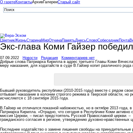
О газете
Контакты
Архив
Галереи
Старый сайт
Цветник
Жизнь
Старина
Мир
Отчина
Память
Днесь
Слово
Собеседник
Почта
В
Экс-глава Коми Гайзер победи
07.09.2022
Новости
Редакция
Комментариев нет
Добрые слова Патриарха Кирилла в адрес третьего Главы Коми Вячеслав
меру наказания, для ходатайств в суде В.Гайзер копит различного рода
Бывший руководитель республики (2010-2015 годы) вместе с рядом свои
отбывает наказание в колонии строгого режима в Тверской области, но
исчисляется с 18 сентября 2015 года.
В.Гайзер не отличался показной набожностью, но в октябре 2013 года,
Патриарха Кирилла. «Отрадно, что сегодня в Республике Коми активно
миссия Церкви, – писал предстоятель Русской Православной церкви. –
гражданского согласия в регионе, утверждению духовно-нравственных ц
Последнее ходатайство о замене лишения свободы на принудительные ра