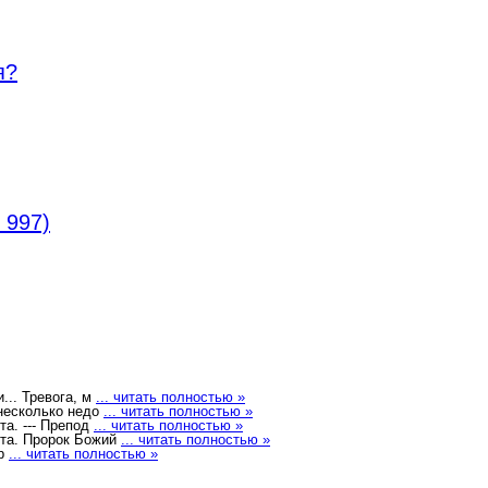
я?
 997)
... Тревога, м
... читать полностью »
 несколько недо
... читать полностью »
. --- Препод
... читать полностью »
а. Пророк Божий
... читать полностью »
пр
... читать полностью »