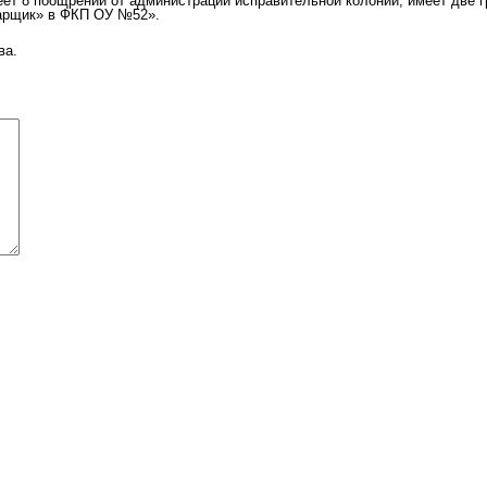
ет 8 поощрений от администрации исправительной колонии, имеет две г
варщик» в ФКП ОУ №52».
ва.