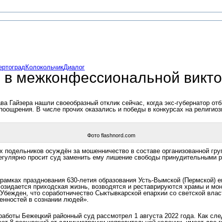
ертоград
Колокольчик
Диалог
л в межконфессиональной викт
а Гайзера нашли своеобразный отклик сейчас, когда экс-губернатор от
 поощрения. В числе прочих оказались и победы в конкурсах на религиоз
Фото flashnord.com
х подельников осуждён за мошенничество в составе организованной груп
 регулярно просит суд заменить ему лишение свободы принудительными р
 в рамках празднования 630-летия образования Усть-Вымской (Пермской)
 созидается приходская жизнь, возводятся и реставрируются храмы и м
 Убежден, что соработничество Сыктывкарской епархии со светской вла
енностей в сознании людей».
боты Бежецкий районный суд рассмотрел 1 августа 2022 года. Как след