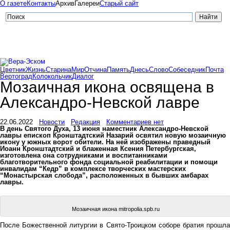
О газете
Контакты
Архив
Галереи
Старый сайт
Цветник
Жизнь
Старина
Мир
Отчина
Память
Днесь
Слово
Собеседник
Почта
Вертоград
Колокольчик
Диалог
Мозаичная икона освящена в
Александро-Невской лавре
22.06.2022
Новости
Редакция
Комментариев нет
В день Святого Духа, 13 июня наместник Александро-Невской
лавры епископ Кронштадтский Назарий освятил новую мозаичную
икону у южных ворот обители. На ней изображены праведный
Иоанн Кронштадтский и блаженная Ксения Петербургская,
изготовлена она сотрудниками и воспитанниками
благотворительного фонда социальной реабилитации и помощи
инвалидам “Кедр” в комплексе творческих мастерских
“Монастырская слобода”, расположенных в бывших амбарах
лавры.
Мозаичная икона mitropolia.spb.ru
После Божественной литургии в Свято-Троицком соборе братия прошла