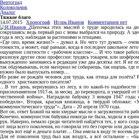
Вертоград
Колокольчик
Диалог
Тяжкое благо
14.07.2015
Хронограф
Игорь Иванов
Комментариев нет
Цепочка этих мыслей о труде зародилась на дн
сокрушаясь: ведь первый раз с зимы выбрался на природу. А зд
года в лесу, наблюдая за растениями и птицами.
«Где оно, время жизни?» – думал я. Но чего тут думать – очев
тонкости, а может, ещё раньше, когда в последнее школьное ле
ощущение слитности с «рабочим классом»… И что такое работа?
реализуя другие свои профессии: трудясь токарем, или шофёром
вынужденно занимаюсь в редакции уже два десятка лет. Я не по
так обдумываешь, если материал не собираешь, так ищешь, где е
нужно было выпускать номер…
Но разве не рождён человек для труда, как птица для полёта? Р
одного христианского писателя?
…В тот день, вернувшись из лесу, я по какой-то надобности 
приснопамятном 1917-м, за месяц до переворота, и умершей от
чественной войны». Наградили бабушку 3 января 1947 года; 
победили». Вторая, красная книжица, в твёрдой обложке: «
коммунистического труда”». Дата – 20 апреля 1970 года.
Вот он, ответ Божий на мои хмурые мысли о загруженности рабо
Конечно, коммунистом бабушка никогда не была, ходила в един
рук. Наверно, немало среди читателей найдётся тех, у кого со
от лица всего поколения, но говорила это без горечи или досады:
теперь вот ещё и деньги платят… Она имела в виду те восемь ру
Для её поколения труд был как воздух, а всё остальное – «б