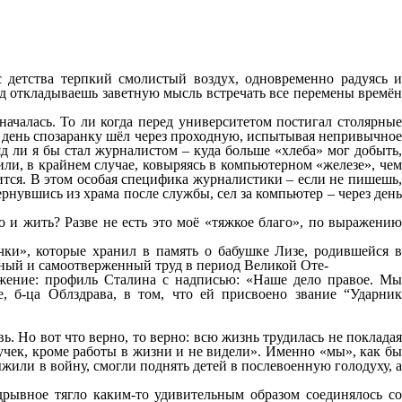
с детства терпкий смолистый воздух, одновременно радуясь и
год откладываешь заветную мысль встречать все перемены времён
началась. То ли когда перед университетом постигал столярные
ый день спозаранку шёл через проходную, испытывая непривычное
д ли я бы стал журналистом – куда больше «хлеба» мог добыть,
или, в крайнем случае, ковыряясь в компьютерном «железе», чем
чится. В этом особая специфика журналистики – если не пишешь,
ернувшись из храма после службы, сел за компьютер – через день
но и жить? Разве не есть это моё «тяжкое благо», по выражению
чки», которые хранил в память о бабушке Лизе, родившейся в
стный и самоотверженный труд в период Великой Оте-
ажение: профиль Сталина с надписью: «Наше дело правое. Мы
, б-ца Облздрава, в том, что ей присвоено звание “Ударник
 Но вот что верно, то верно: всю жизнь трудилась не покладая
учек, кроме работы в жизни и не видели». Именно «мы», как бы
выжили в войну, смогли поднять детей в послевоенную голодуху, а
дрывное тягло каким-то удивительным образом соединялось со