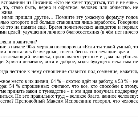
вспомнили из Писания: «Кто не хочет трудиться, тот и не ешь».
то, стало быть, верно и обратное: человек или общество, не
, жива.
д за ними пришли другие… Помните эту ужасную формулу годов
целью которого всё больше становился лишь заработок. Говорили
сё это на памяти ещё. Время политических анекдотов и первых
ми целей: улучшения личного благосостояния (в чём нет ничего
шляли правители?
ие в начале 90-х мерзкая поговорочка «Если ты такой умный, то
ми почитались безмездные, то есть бесплатно лечащие врачи.
растлевающий человека, признавался суетным и даже пагубным.
 Христа делаемое, хотя и доброе, мзды будущего века нам не
когда честное к нему отношение ставится под сомнение, кажется,
ое место в их жизни, 64 % – охотно идёт на работу, а 53 % – не
ра: 54 % опрошенных считают, что все, кто способен к этому,
е принять закон о тунеядстве – и эта идея получила поддержку
иться. Но это правильно: труд – великое благо, данное человеку;
ничества? Преподобный Максим Исповедник говорил, что человек