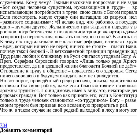
служением. Кому, чему? Такими высокими вопросами и не задавал
«Бог создал человека существом, нуждающимся в труде» – вр
испытывающие потребности в труде, свою связь с Богом порвали, 
Если посмотреть, какую страну они вытащили из разрухи, не
«развитого социализма»: «Я делаю вид, что работаю, а государ
одно – думали другое. Жульничество при закрытии нарядов у р
ростков потребительства с поклонением троице «квартира-дача
зазорного) и перспектива показать последнего попа? В жизнь 
К чему нас подталкивали все властные реформы, начиная с хру
«Врач, который ничего не берёт, ничего не стоит» – гласит Вав
почему такой бедный». В ветхозаветной традиции праведник ждё
Труд ради любви к ближнему на Руси считался угодным Богу. А
Преп. Серафим Саровский говорил: «Лишь только ради Христа 
предоставляет, да и в здешней жизни благодати Божией не даёт»
Отношение к труду в обществе – показатель его здоровья. Сегод
ничего хорошего в будущем ожидать нам не приходится.
Но вот опрос, проведённый среди россиян, показал удивительные
оставили бы свою работу, даже если благосостояние позволил
должны трудиться. По-видимому, имея в виду это, некоторые де
рядовых граждан. Вот только как принять его, если в Конституци
только в труде человек становится «со-трудником» Богу – раз
своим трудом был призван всю вселенную превратить в рай.
Что ж, в таком случае на свой редкий выходной в лесу я могу в
734
Добавить комментарий