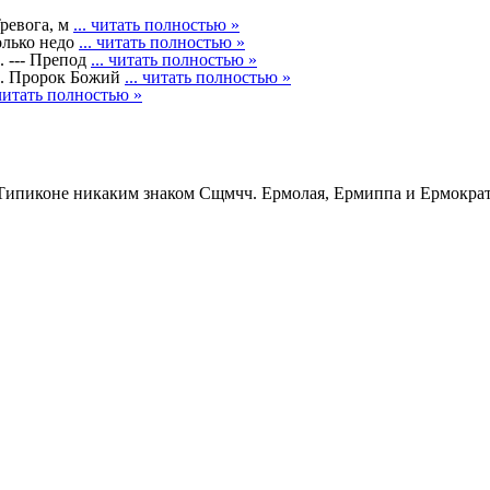
Тревога, м
... читать полностью »
олько недо
... читать полностью »
--- Препод
... читать полностью »
 Пророк Божий
... читать полностью »
 читать полностью »
Сщмчч. Ермолая, Ермиппа и Ермократа