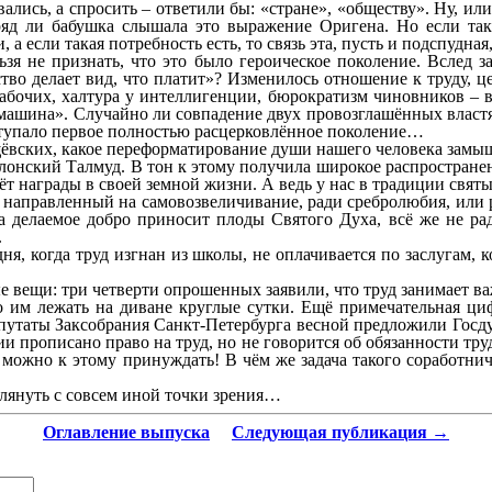
ись, а спросить – ответили бы: «стране», «обществу». Ну, или 
яд ли бабушка слышала это выражение Оригена. Но если так, 
а если такая потребность есть, то связь эта, пусть и подспудная
льзя не признать, что это было героическое поколение. Всле
ство делает вид, что платит»? Изменилось отношение к труду, 
абочих, халтура у интеллигенции, бюрократизм чиновников – в
-машина». Случайно ли совпадение двух провозглашённых властя
вступало первое полностью расцерковлённое поколение…
щёвских, какое переформатирование души нашего человека замы
илонский Талмуд. В тон к этому получила широкое распространен
т награды в своей земной жизни. А ведь у нас в традиции святы
 направленный на самовозвеличивание, ради сребролюбия, или 
делаемое добро приносит плоды Святого Духа, всё же не ради
.
ня, когда труд изгнан из школы, не оплачивается по заслугам, 
 вещи: три четверти опрошенных заявили, что труд занимает важн
о им лежать на диване круглые сутки. Ещё примечательная циф
путаты Заксобрания Санкт-Петербурга весной предложили Госдум
и прописано право на труд, но не говорится об обязанности труд
ве можно к этому принуждать! В чём же задача такого соработ
зглянуть с совсем иной точки зрения…
Оглавление выпуска
Следующая публикация →