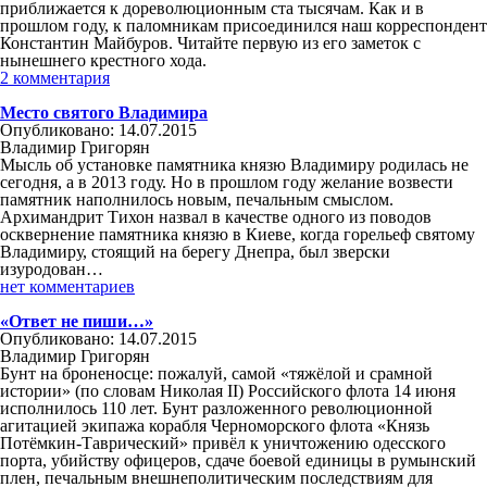
приближается к дореволюционным ста тысячам. Как и в
прошлом году, к паломникам присоединился наш корреспондент
Константин Майбуров. Читайте первую из его заметок с
нынешнего крестного хода.
2 комментария
Место святого Владимира
Опубликовано: 14.07.2015
Владимир Григорян
Мысль об установке памятника князю Владимиру родилась не
сегодня, а в 2013 году. Но в прошлом году желание возвести
памятник наполнилось новым, печальным смыслом.
Архимандрит Тихон назвал в качестве одного из поводов
осквернение памятника князю в Киеве, когда горельеф святому
Владимиру, стоящий на берегу Днепра, был зверски
изуродован…
нет комментариев
«Ответ не пиши…»
Опубликовано: 14.07.2015
Владимир Григорян
Бунт на броненосце: пожалуй, самой «тяжёлой и срамной
истории» (по словам Николая II) Российского флота 14 июня
исполнилось 110 лет. Бунт разложенного революционной
агитацией экипажа корабля Черноморского флота «Князь
Потёмкин-Таврический» привёл к уничтожению одесского
порта, убийству офицеров, сдаче боевой единицы в румынский
плен, печальным внешнеполитическим последствиям для