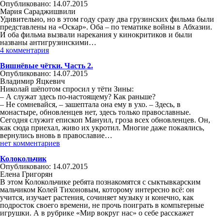
Опубликовано: 14.07.2015
Мария Сараджишвили
Удивительно, но в этом году сразу два грузинских фильма были
представлены на «Оскар». Оба – по тематике войны в Абхазии.
И оба фильма вызвали нарекания у кинокритиков и были
названы антигрузинскими…
4 комментария
Вишнёвые чётки. Часть 2.
Опубликовано: 14.07.2015
Владимир Яцкевич
Николай шёпотом спросил у тёти Зины:
– А служат здесь по-настоящему? Как раньше?
– Не сомневайся, – зашептала она ему в ухо. – Здесь, в
монастыре, обновленцев нет, здесь только православные.
Сегодня служит епископ Мануил, гроза всех обновленцев. Он,
как сюда приехал, живо их укротил. Многие даже покаялись,
вернулись вновь в православие…
нет комментариев
Колокольчик
Опубликовано: 14.07.2015
Елена Григорян
В этом Колокольчике ребята познакомятся с сыктывкарским
мальчиком Колей Тихоновым, которому интересно всё: он
учится, изучает растения, сочиняет музыку и конечно, как
подросток своего времени, не прочь поиграть в компьтерные
игрушки. А в рубрике «Мир вокруг нас» о себе расскажет