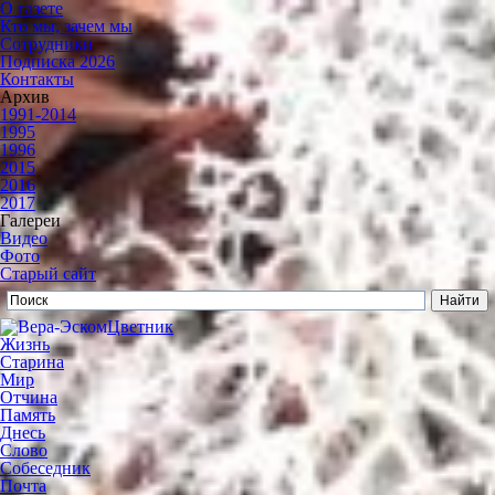
О газете
Кто мы, зачем мы
Сотрудники
Подписка 2026
Контакты
Архив
1991-2014
1995
1996
2015
2016
2017
Галереи
Видео
Фото
Старый сайт
Цветник
Жизнь
Старина
Мир
Отчина
Память
Днесь
Слово
Собеседник
Почта