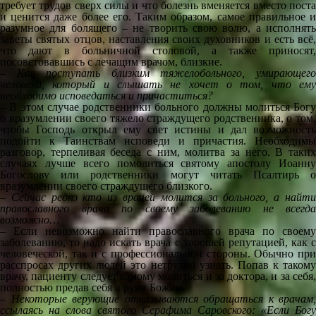
требует трудов сверх силы и что болезнь вменяется вместо поста
и ценится даже более его. Таким образом, самое правильное и
разумное для болящего – не творить свою волю, а исполнять
заветы святых отцов, наставления своих духовников и есть всё,
что дают в больничной столовой, а также приносят,
посоветовавшись с лечащим врачом, близкие.
– Как поступать близким тяжелобольного, умирающего
человека, который и слышать не хочет о том, что ему
необходимо исповедаться и причаститься?
– В этом случае родственники больного должны молиться Богу
о вразумлении своего тяжело страждущего родственника, о том,
чтобы Господь открыл ему свет истины и дал возможность
подойти к Таинствам исповеди и причастия. Необходимы
разговор, терпеливая беседа с ним, молитва за него. В таких
случаях лучше всего помолиться святому апостолу Иоанну
Богослову или родственники могут читать Псалтирь о
вразумлении своего страждущего близкого.
– Сейчас редко кто из врачей молится за больного, а найти
православного врача по своему заболеванию не всегда
возможно…
– Если невозможно найти православного врача по своему
заболеванию, то надо искать врача с хорошей репутацией, как с
человеческой, так и с профессиональной стороны. Обычно при
расспросах других людей это нетрудно узнать. Попав к такому
врачу, пациенту следует самому молиться и за доктора, и за себя,
полностью предав себя в руки Божии.
– Некоторые верующие отказываются обращаться к врачам,
ссылаясь на слова святого Серафима Саровского: «Если Богу