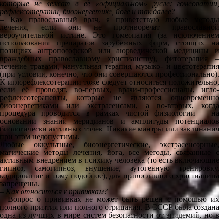
которые не лежат в её «официальном» русле: гомеопатии,
рефлексотерапии, биоэнергетике, йоге и так далее?
– Как православный врач, я приветствую любые методы
лечения, если они не противоречат православной
вероучительной истине. Это гомеопатия (за исключением
использования препаратов зарубежных фирм, стоящих на
позициях антропософской или аюрведической медицины и
враждебных православному христианству), фитотерапия –
лечение травами, мануальная терапия, музыко- и цветотерапия
(при условии, конечно, что они совершаются профессионально).
К иглорефлексотерапии тоже следует относиться положительно,
если её проводят, во-первых, врачи-профессионалы, игло-
рефлексотерапевты, которые не являются одновременно
биоэнергетиками или экстрасенсами, а во-вторых, когда
процедура проводится в рамках чистой физиологии – на
основании знаний меридианов и амплитуды потенциалов
биологически активных точек. Никакие мантры или заклинания
при этом недопустимы.
Любые оккультные, биоэнергетические, экстрасенсорные,
магические методы лечения, йога, все методы, связанные с
активным внедрением в психику человека (то есть включающие
гипноз, самогипноз, внушение, аутогенную тренировку,
кодирование и тому подобное), для православного христианина
запрещены.
– Как относиться к прививкам?
– Вопрос о прививках не может быть решён с помощью их
полного приятия или полного отрицания. В СССР была создана
одна из лучших в мире систем безопасности от эпидемий, но в