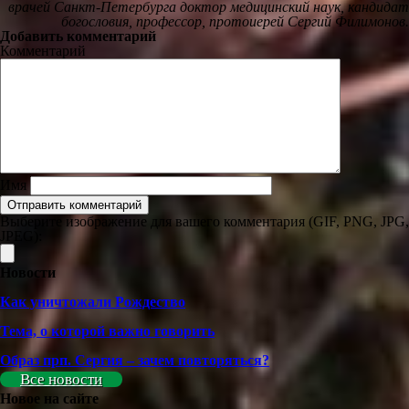
врачей Санкт-Петербурга доктор медицинский наук, кандидат
богословия, профессор, протоиерей Сергий Филимонов.
Добавить комментарий
Комментарий
Имя
Выберите изображение для вашего комментария (GIF, PNG, JPG,
JPEG):
Новости
Как уничтожали Рождество
Тема, о которой важно говорить
Образ прп. Сергия – зачем повторяться?
Все новости
Новое на сайте