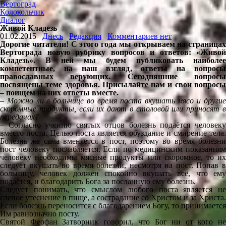
Вертоград
Колокольчик
Диалог
Живой Кладезь
01.02.2015
Днесь
Редакция
Комментариев нет
Дорогие читатели! С этого года мы открываем на страницах
Вертограда новую рубрику вопросов и ответов: «Живой
Кладезь». В ней мы будем публиковать наиболее
компетентные, на наш взгляд, ответы на вопросы
православных верующих. Сегодняшние вопросы
посвящены теме здоровья. Присылайте нам и свои вопросы
– поищем на них ответы вместе.
– Можно ли в больнице во время поста вкушать мясо и другие
скоромные продукты, если их дают в столовой или приносят в
передачах?
– Согласно учению святых отцов болезнь подаётся человеку
вместо поста. Целью поста является обуздание и смирение тела.
Болезнь же сама вменяется в пост, поэтому во время болезни
пост человеку послабляется. Если по медицинским показаниям
человеку необходимы мясные продукты или скоромное, то их
следует вкушать во время болезни, несмотря на пост. Попав в
больницу, человек должен спокойно вкушать всё, что ему
подаётся, и благодарить Бога за посланную ему болезнь.
Следует понимать, что смыслом любого поста является не
слепое утеснение в пище, а сострадание со Христом и за Христа.
Если болезнь переносится с благодарением Богу, то принимается
Им равнозначно посту.
Святой Феофан Затворник говорил, что Бог ни от кого не