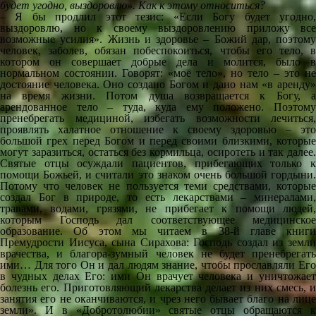
будет угодно, выздоровлю». Как к этому относиться?
– Я бы продлил этот тезис: «Если Богу будет угодно,
выздоровлю, но к своему выздоровлению приложу все
возможные усилия». Жизнь и здоровье – Божий дар, поэтому
человек, заболев, обязан побеспокоиться, чтобы его тело, в
котором он совершает добрые дела и молится, было в
нормальном состоянии. Говорят: «моё тело», но тело – это не
достояние человека. Оно создано Богом и дано нам «в аренду»
на время жизни. Потом душа возвращается к Богу, а
арендованное тело – туда, куда ему положено. Поэтому
пренебрегать медициной, избегать возможности лечиться,
проявлять халатное отношение к своему здоровью – это
большой грех перед Богом и перед своими близкими, которые
могут заразиться, остаться без кормильца, осиротеть и так далее.
Святые отцы осуждали пациентов, прибегающих только к
помощи Божьей, и считали это знаком очень большой гордыни.
Потому что человек не пользуется теми средствами, которые
создал Бог в природе, то есть лекарствами – минералами,
травами, водами, грязями, не прибегает к помощи людей,
которым Господь дал соответствующее медицинское
образование. Об этом мы читаем в 38-й главе книги
Премудрости Иисуса, сына Сирахова: Господь создал из земли
врачества, и благора-зумный человек не будет пренебрегать
ими… Для того Он и дал людям знание, чтобы прославляли Его
в чудных делах Его: ими Он врачует человека и уничтожает
болезнь его. Приготовляющий лекарства делает из них смесь, и
занятия его не оканчиваются, и чрез него бывает благо на лице
земли». И в «Добротолюбии» святые отцы обращаются к