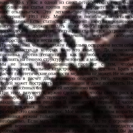
начале 90-х у нас в одной из санкт-петербургских газет была
опубликована статья против прививок, и родители начали от
них отказываться. Это легкомыслие привело ко вспышке
дифтерии в 1993 году. Многие дети погибли или остались
инвалидами. Есть статистика: процент иммунизированного
населения не должен падать ниже 90–95 процентов. При
восьмидесяти процентах ситуация становится угрожающе
опасной, возбудители эпидемий могут свободно
распространяться и нести гибель.
Православный человек должен предельно осторожно вести себя
в тех областях, в которых мало что смыслит. Да, возможно
прививка против гепатита B, как и любая другая, может
повлиять на генную структуру человека, а может не повлиять –
мы не знаем. Но вакцинацию проводят с тем, чтобы
предотвратить реальные катастрофические последствия. Брать в
расчёт гипотетические опасности медицина не может. Не может
она брать в расчёт даже реальную опасность того, что часть
людей может пострадать от вакцинации и даже погибнуть. Но
число спасённых благодаря ей несравнимо выше.
При этом, разумеется, нужно сделать всё, чтобы свести риск к
минимуму. По действующему ныне календарю прививок
вакцинация против гепатита B начинается в первые 12 часов
после рождения. Нужно ли их делать так рано и всем без
разбора? Это сложный вопрос. Моё мнение, что в этом возрасте
прививки нужны только тем детям, кому это действительно
необходимо. Если мать страдает гепатитом B, то с огромной
долей вероятности можно говорить, что болезнь передастся
ребёнку. Вакцинацию остальных лучше отложить хотя бы до