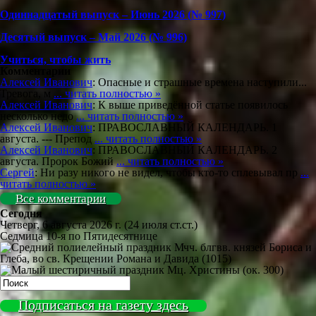
Одиннадцатый выпуск – Июнь 2026 (№ 997)
Деcятый выпуск – Май 2026 (№ 996)
Учиться, чтобы жить
Комментарии
Алексей Иванович
: Опасные и страшные времена наступили...
Тревога, м
... читать полностью »
Алексей Иванович
: К выше приведённой статье появилось
несколько недо
... читать полностью »
Алексей Иванович
: ПРАВОСЛАВНЫЙ КАЛЕНДАРЬ. 1
августа. --- Препод
... читать полностью »
Алексей Иванович
: ПРАВОСЛАВНЫЙ КАЛЕНДАРЬ. 2
августа. Пророк Божий
... читать полностью »
Сергей
: Ни разу никого не видел, чтобы кто-то сплевывал пр
...
читать полностью »
Все комментарии
Сегодня
Четверг, 6 августа 2026 г.
(24 июля ст.ст.)
Седмица 10-я по Пятидесятнице
Мчч. блгвв. князей Бориса и
Глеба, во св. Крещении Романа и Давида (1015)
Мц. Христины (ок. 300)
Подписаться на газету здесь