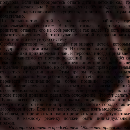
полугода. Если вы собираетесь отдать дитя в детский сад, то
прививка желательна. Если есть риск, что ребёнок будет рождён
в семье наркозависимых супругов, привить его нужно
обязательно.
Но большинство детей у нас живут в районах, где
заболеваемость гепатитом B очень низкая, в детский сад
родители отдавать его не собираются и так далее. То есть риск
заразиться ничтожен. В этот случае нет особой нужды напрягать
вакциной его иммунную систему.
Особый разговор – это когда прививают детей, которым
нездоровится, организм ослаблен. Их нельзя вакцинировать, а у
поликлиники прививочный план, и персонал иногда прививает
всех, независимо от противопоказаний, даже если у ребёнка
температура. Так происходит дискредитация прививок. Раньше
их делали принудительно, но сейчас закон даёт право родителям
отказаться от вакцинации. Этим правом нужно пользоваться
очень осторожно. Если ребёнок чувствует себя нехорошо, лучше
перенести вакцинацию на более поздний срок, но в
большинстве случаев не отказываться от неё совсем. Полный
отказ необходим только в том случае, если ребёнок аллергик или
после первой прививки развилось осложнение. Что тут делать?
Лучше всего сдать тесты, показывающие напряжённость
иммунитета к той или иной прививке. Во многих городах такие
лаборатории есть. Если нет, наверное, лучше взять медотвод.
В общем, не прививать плохо и прививать вслепую, тупо тоже
плохо. К каждому ребёнку должен быть индивидуальный
подход.
На вопросы ответил председатель Общества православных