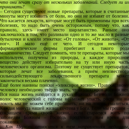
что они лечат сразу от нескольких заболеваний. Следует ли их
принимать?
– Сегодня существуют новые препараты, которые в считанные
минуты могут избавить от боли, но они не избавят от болезни.
Что касается лекарств, которые могут быть применимы при всех
болезнях, то надо быть очень осторожным, потому что, как
правило, здесь имеет место шарлатанство. Раньше оно
заключалось в том, что разливали одно и то же масло в разные
бутылочки и клеили этикетки: «От головы», «От живота», «От
ног». И мало ещё от чего. И сегодня некоторые
фармацевтические фирмы прибегают к такого рода
мошенничеству. Следует помнить, что те препараты, которые мы
используем, получены из природы, а каждое природное
вещество действует избирательно на ту или иную часть
человеческого организма. Поэтому не существует препаратов,
которые лечат все заболевания, а приём неизвестного
сильнодействующего лекарственного препарата может
закончиться весьма плачевно.
Ещё более наивны поиски «эликсиров жизни». Православному
человеку необходимо твёрдо знать, что «эликсиров жизни» нет.
Вся наша жизнь находится в руках Божиих. Без воли Божией
волос человеческий с головы не может упасть, роста ни на
локоть мы не можем себе прибавить, ни на локоть умалиться.
Каждая минута нашей жизни сочтена у Бога. Если мы грешим –
сокращаем время своей жизни, если стараемся жить по
заповедям Божиим – Господь продлевает нам время для
покаяния.
– Как Церковь относится к тем направлениям медицины,