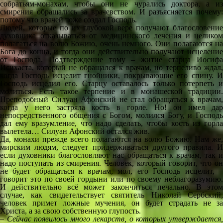
собратьям-монахам, чтобы они не чурались доктора, а из
смирения обращались за врачевством. И разъясняется почему:
потому что врачей тоже создал Господь.
Людей, которые по их глубокой вере получают благословение
духовника отказываться от медицинского лечения и целиком
полагаться на волю Божию, очень немного. Они полагаются на
Бога до конца, и тогда они действительно получают исцеление
от Господа. Подтверждение тому – житие старца Иосифа
Исихаста, который не обращался к врачам, но терпеливо ждал,
когда Господь исцелит гнойники, покрывающие его спину. И
Господь исцелил его. Старцу оставалось только потерпеть и
молиться. Есть такое терпение и в монашеской традиции.
Преподобный Силуан Афонский не стал обращаться к врачам,
когда у него застряла кость в горле. Но! он имел дар
непосредственного общения с Богом, молился Богу, и Господь
дал ему вразумление, что надо сделать, чтобы кость из горла
вылетела… Силуан Афонский остался жив.
Да, монахи прежде всего полагаются на волю Божию. Нам же,
мирским людям, следует придерживаться другого правила. И
если духовники благословляют нас обращаться к врачам, так и
надо поступать из смирения. Человек, который говорит, что он
не будет обращаться к врачам, мол, его Господь исцелит, –
говорит это по своей гордыни или по своему неблагоразумию.
И действительно всё может закончиться печально. В этом
случае, как свидетельствует святитель Николай Сербский,
человек примет ложные мучения, он будет страдать не за
Христа, а за свою собственную глупость.
– Сейчас появилось много лекарств, о которых утверждается,