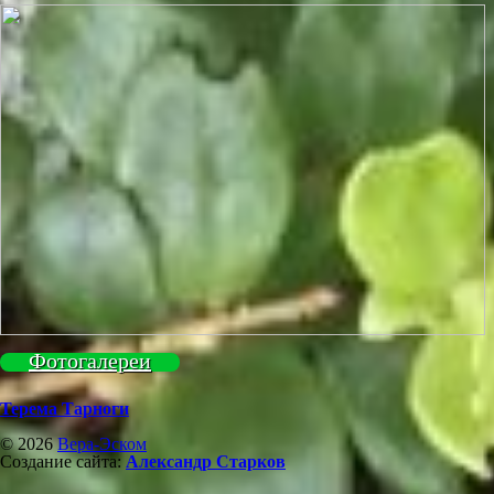
Фотогалереи
Терема Тарноги
© 2026
Вера-Эском
Создание сайта:
Александр Старков