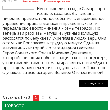
09.02.2021
Колокольчик
Комментариев нет
Несколько лет назад в Самаре про
изошло, казалось бы, внешне
ничем не примечательное событие: в епархиальное
управление пришла монахиня преклонных лет и
передала свои воспоминания – семь тетрадок. Но
теперь эти рассказы матушки Лукины (Полищук)
расходятся по белу свету, укрепляя в людях веру. Они
о том, как Бог спасает в трудную минуту. Одна из
матушкиных историй – о легендарном лётчике,
Герое Советского Союза Михаиле Девятаеве,
который совершил побег из нацистского концлагеря,
угнав самолёт самого командира авиачасти и уйдя от
преследования немецких воздушных асов. Такого не
случалось за всю историю Великой Отечественной!
Читать дальше
Страница 1 из 3
1
2
3
»
НОВОСТИ