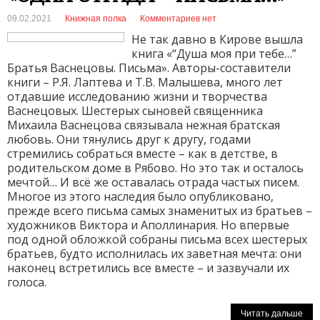
09.02.2021
Книжная полка
Комментариев нет
Не так давно в Кирове вышла
книга «“Душа моя при тебе…”
Братья Васнецовы. Письма». Авторы-составители
книги – Р.Я. Лаптева и Т.В. Малышева, много лет
отдавшие исследованию жизни и творчества
Васнецовых. Шестерых сыновей священника
Михаила Васнецова связывала нежная братская
любовь. Они тянулись друг к другу, годами
стремились собраться вместе – как в детстве, в
родительском доме в Рябово. Но это так и осталось
мечтой… И всё же оставалась отрада частых писем.
Многое из этого наследия было опубликовано,
прежде всего письма самых знаменитых из братьев –
художников Виктора и Аполлинария. Но впервые
под одной обложкой собраны письма всех шестерых
братьев, будто исполнилась их заветная мечта: они
наконец встретились все вместе – и зазвучали их
голоса.
Читать дальше