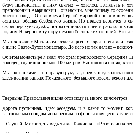
будут причислены к лику святых, – хотелось взглянуть и хо
преподобный Амфилохий Почаевский. Мне почему-то особенно хо
моего прадеда. Он во время Первой мировой попал в немецки
остаться, обещая безбедную жизнь. Но прадед вернулся в 
фельдшерскую службу, потом он попал в плен и работал в хозя
родину. Наверно, в ту пору немало было таких историй. Вот и 
Мы постояли с Михаилом возле закрытых ворот, почитали всяк
а ныне Свято-Духовмонастырь. До него не так далеко – каких-т
Об этом монастыре я знал, что храм преподобного Серафима С
колодец, глубиной больше 100 метров. Насколько я понял, в эт
Мы шли полями – по правую руку за деревья опускалось солн
здесь возник раньше Почаевского, без малого восемь веков наза
Твердыня Православия видна отовсюду за много километров
Дорога пустынная, идём беседуем, и в какой-то момент, ко
златоглавым городом монашеским на фоне заходящего в тучи с
– Слушай, Михаил, ты ведь читал Толкиена – «Властелин коле