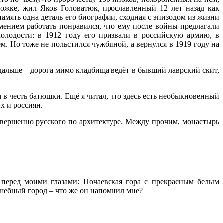
орожке, жил Яков Головатюк, прославленный 12 лет назад как
амять одна деталь его биографии, сходная с эпизодом из жизни
мением работать понравился, что ему после войны предлагали
олодости: в 1912 году его призвали в российскую армию, в
м. Но тоже не польстился чужбиной, а вернулся в 1919 году на
дальше – дорога мимо кладбища ведёт в бывший лаврский скит,
в честь батюшки. Ещё я читал, что здесь есть необыкновенный
х и россиян.
овершенно русского по архитектуре. Между прочим, монастырь
с перед моими глазами: Почаевская гора с прекрасным белым
лшебный город – что же он напомнил мне?