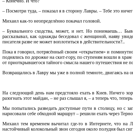
– Конечно. И что?
– Посмотри туда, – показал я в сторону Лавры. – Тебе это ни
Михаил как-то неопределённо покачал головой.
– Буквального сходства, может, и нет. Но понимаешь… Быв
рассказывал, как однажды беседовал с женщиной, наяву увид
писателя разве не может воплотиться в действительности?..
Пока я говорил, потрясённый своим «открытием» и поминутно
поднялись по дорожке на скит-гору, по ступеням вошли в хра
от приоткрывшегося тайного смысла нашего путешествия не пок
Возвращались в Лавру мы уже в полной темноте, двигаясь на о
На следующий день нам предстояло ехать в Киев. Ничего хор
разогнать этот майдан, – не раз слышал я, – а теперь что, теперь
Мы попытались разведать доступные пути в столицу, но с з
нарисовали себе обходной маршрут – решили ехать через Тернопо
Михаил тем временем вычитал где-то в Интернете, что на Ла
настойчивый колокольный звон сегодня около полудня был сиг