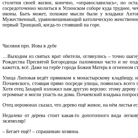
столетия своей жизни, конечно, «оправославилась», но ост
сосредоточенно молиться в Успенском соборе куда труднее, че
иконы. Быть может, похожие мысли были у владыки Антони
Мужественный, уравновешивающий католическую женственность
первый Троицкий, когда-то стоявший на горе.
Часовня прп. Иова в дубе
…Выходим из святых врат обители, оглянулись – точно шагн
Рождества Пресвятой Богородицы паломники часто и не подо
кажется, всё. Даже на гербе города Божия Матерь в огненном с
Улица Липовая ведёт прямиком к монастырскому кладбищу, и
Почаевского, стоящая прямо посреди улицы, появилась всего п
Хотя отец Захарий изложил нам другую версию: этому дереву 
огромные и могли упасть на дома. Почаевский владыка попроси
Отец иеромонах сказал, что дерево ещё живое, на нём листья ес
Недалеко от дерева стоит какая-то допотопного вида легко
экземпляр!
– Бегает ещё? – спрашиваю хозяина.