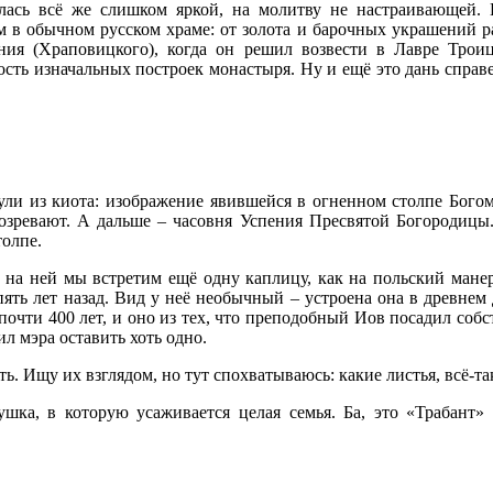
алась всё же слишком яркой, на молитву не настраивающей. 
м в обычном русском храме: от золота и барочных украшений ра
я (Храповицкого), когда он решил возвести в Лавре Троиц
 изначальных построек монастыря. Ну и ещё это дань справедл
ули из киота: изображение явившейся в огненном столпе Богом
зревают. А дальше – часовня Успения Пресвятой Богородицы.
толпе.
 на ней мы встретим ещё одну каплицу, как на польский манер
ять лет назад. Вид у неё необычный – устроена она в древнем 
почти 400 лет, и оно из тех, что преподобный Иов посадил соб
л мэра оставить хоть одно.
ть. Ищу их взглядом, но тут спохватываюсь: какие листья, всё-та
вушка, в которую усаживается целая семья. Ба, это «Трабан