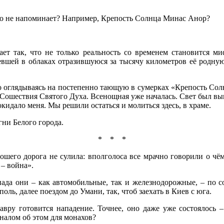
чего не напоминает? Например, Крепость Солнца Минас Анор?
ает так, что не только реальность со временем становится м
евшей в облаках отразившуюся за тысячу километров её родную
 оглядываясь на постепенно тающую в сумерках «Крепость Сол
м Сошествия Святого Духа. Всенощная уже началась. Свет был в
идало меня. Мы решили остаться и молиться здесь, в храме.
гни Белого города.
* * *
ошего дорога не сулила: вполголоса все мрачно говорили о ч
 – война».
апада они – как автомобильные, так и железнодорожные, – п
ль, далее поездом до Умани, так, чтоб заехать в Киев с юга.
вру готовится нападение. Точнее, оно даже уже состоялось –
налом об этом для монахов?