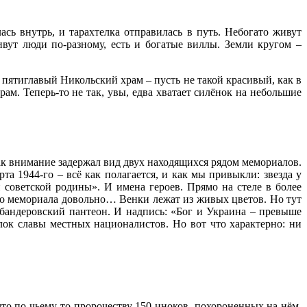
сь внутрь, и тарахтелка отправилась в путь. Небогато живут
вут люди по-разному, есть и богатые виллы. Земли кругом –
пятиглавый Никольский храм – пусть не такой красивый, как в
ам. Теперь-то не так, увы, едва хватает силёнок на небольшие
к внимание задержал вид двух находящихся рядом мемориалов.
а 1944-го – всё как полагается, и как мы привыкли: звезда у
 советской родины». И имена героев. Прямо на стеле в более
ого мемориала довольно… Венки лежат из живых цветов. Но тут
 бандеровский пантеон. И надпись: «Бог и Украина – превыше
лок славы местных националистов. Но вот что характерно: ни
то по чьему-то пророчеству 150 иноков, похороненных на нём,