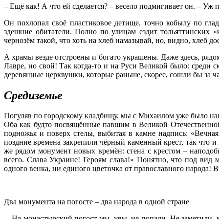
– Ещё как! А что ей сделается? – весело подмигивает он. – Уж
Он похлопал своё пластиковое детище, точно кобылу по глад
здешние обитатели. Полно по улицам ездит тольяттинских «
чернозём такой, что хоть на хлеб намазывай, но, видно, хлеб д
А храмы везде отстроены и богато украшены. Даже здесь, ряд
Лавре, но свой! Так когда-то и на Руси Великой было: среди 
деревянные церквушки, которые раньше, скорее, сошли бы за ч
Средиземье
Погуляв по городскому кладбищу, мы с Михаилом уже было на
Оба как будто посвящённые павшим в Великой Отечественной. 
подножья и поверх стелы, выбитая в камне надпись: «Вечная
поздние времена закрепили чёрный каменный крест, так что и
же рядом монумент новых времён: стена с крестом – наподоб
всего. Слава Украине! Героям слава!» Понятно, что под вид
одного венка, ни единого цветочка от православного народа! В
Два монумента на погосте – два народа в одной стране
…На монастырский погост мы, увы, не попали. Не заметили, к