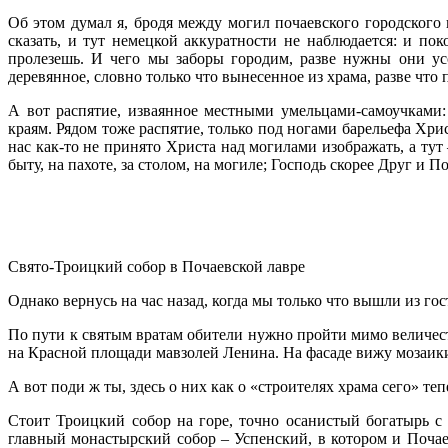
Об этом думал я, бродя между могил почаевского городского
сказать, и тут немецкой аккуратности не наблюдается: и пок
пролезешь. И чего мы заборы городим, разве нужны они ус
деревянное, словно только что вынесенное из храма, разве что
А вот распятие, изваянное местными умельцами-самоучками
краям. Рядом тоже распятие, только под ногами барельефа Х
нас как-то не принято Христа над могилами изображать, а тут 
быту, на пахоте, за столом, на могиле; Господь скорее Друг и
Свято-Троицкий собор в Почаевской лавре
Однако вернусь на час назад, когда мы только что вышли из г
По пути к святым вратам обители нужно пройти мимо величес
на Красной площади мавзолей Ленина. На фасаде вижу мозаики
А вот поди ж ты, здесь о них как о «строителях храма сего» те
Стоит Троицкий собор на горе, точно осанистый богатырь 
главный монастырский собор – Успенский, в котором и Почаев