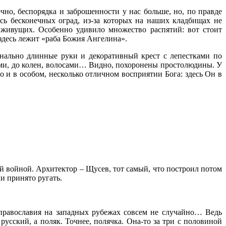
но, беспорядка и заброшенности у нас больше, но, по правде
десь бесконечных оград, из-за которых на наших кладбищах не
живущих. Особенно удивило множество распятий: вот стоит
 здесь лежит «раба Божия Ангелина».
нально длинные руки и декоративный крест с лепестками по
ыми, до колен, волосами… Видно, похоронены простолюдины. У
но и в особом, несколько отличном восприятии Бога: здесь Он в
 войной. Архитектор – Щусев, тот самый, что построил потом
и принято ругать.
православия на западных рубежах совсем не случайно… Ведь
усский, а поляк. Точнее, полячка. Она-то за три с половиной