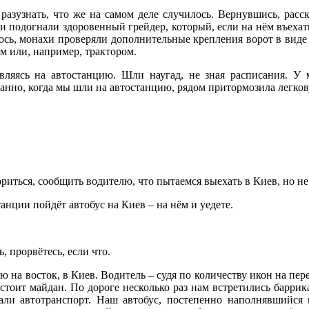
азузнать, что же на самом деле случилось. Вернувшись, расс
хи подогнали здоровенный грейдер, который, если на нём въехат
илось, монахи проверяли дополнительные крепления ворот в виде
м или, например, трактором.
вляясь на автостанцию. Шли наугад, не зная расписания. У
данно, когда мы шли на автостанцию, рядом притормозила легко
риться, сообщить водителю, что пытаемся выехать в Киев, но не 
танции пойдёт автобус на Киев – на нём и уедете.
, прорвётесь, если что.
ю на восток, в Киев. Водитель – судя по количеству икон на пер
 стоит майдан. По дороге несколько раз нам встретились баррик
али автотранспорт. Наш автобус, постепенно наполнявшийся п