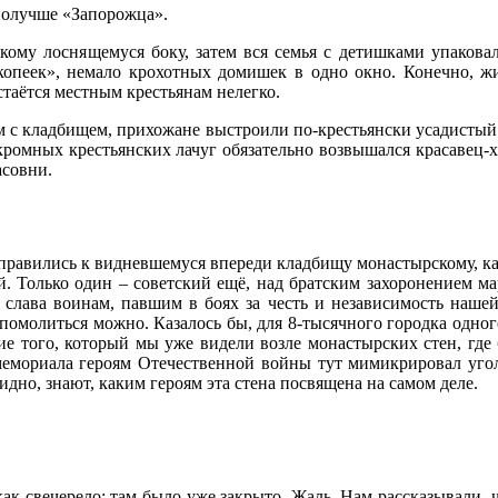
 получше «Запорожца».
кому лоснящемуся боку, затем вся семья с детишками упаковала
копеек», немало крохотных домишек в одно окно. Конечно, жи
остаётся местным крестьянам нелегко.
ом с кладбищем, прихожане выстроили по-крестьянски усадистый 
скромных крестьянских лачуг обязательно возвышался красавец-хр
асовни.
правились к видневшемуся впереди кладбищу монастырскому, ка
Только один – советский ещё, над братским захоронением март
 слава воинам, павшим в боях за честь и независимость нашей
 помолиться можно. Казалось бы, для 8-тысячного городка одн
ие того, который мы уже видели возле монастырских стен, где
 мемориала героям Отечественной войны тут мимикрировал уго
идно, знают, каким героям эта стена посвящена на самом деле.
ак свечерело: там было уже закрыто. Жаль. Нам рассказывали, ч