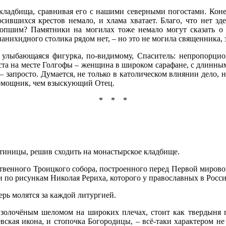
 кладбища, сравнивая его с нашими северными погостами. Конеч
осившихся крестов немало, и хлама хватает. Благо, что нет з
опшим? Памятники на могилах тоже немало могут сказать о 
 панихидного столика рядом нет, – но это не могила священника,
: улыбающаяся фигурка, по-видимому, Спаситель: непропорцио
риста на месте Голгофы – женщина в широком сарафане, с длинн
– запросто. Думается, не только в католическом влиянии дело, 
 Помощник, чем взыскующий Отец.
* * *
остиницы, решив сходить на монастырское кладбище.
твенного Троицкого собора, построенного перед Первой мировой
 по рисункам Николая Рериха, которого у православных в Росси
перь молятся за каждой литургией.
с золочёным шеломом на широких плечах, стоит как твердыня 
ская икона, и стопочка Богородицы, – всё-таки характером не р