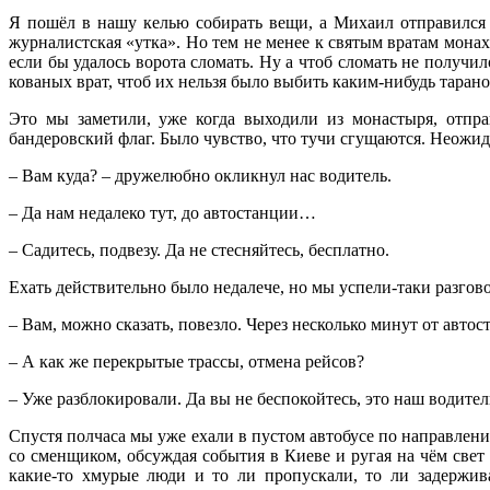
Я пошёл в нашу келью собирать вещи, а Михаил отправился р
журналистская «утка». Но тем не менее к святым вратам мона
если бы удалось ворота сломать. Ну а чтоб сломать не получ
кованых врат, чтоб их нельзя было выбить каким-нибудь тарано
Это мы заметили, уже когда выходили из монастыря, отпра
бандеровский флаг. Было чувство, что тучи сгущаются. Неожи
– Вам куда? – дружелюбно окликнул нас водитель.
– Да нам недалеко тут, до автостанции…
– Садитесь, подвезу. Да не стесняйтесь, бесплатно.
Ехать действительно было недалече, но мы успели-таки разгово
– Вам, можно сказать, повезло. Через несколько минут от автос
– А как же перекрытые трассы, отмена рейсов?
– Уже разблокировали. Да вы не беспокойтесь, это наш водитель
Спустя полчаса мы уже ехали в пустом автобусе по направлени
со сменщиком, обсуждая события в Киеве и ругая на чём свет
какие-то хмурые люди и то ли пропускали, то ли задержив