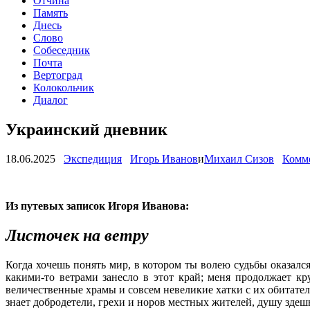
Отчина
Память
Днесь
Слово
Собеседник
Почта
Вертоград
Колокольчик
Диалог
Украинский дневник
18.06.2025
Экспедиция
Игорь Иванов
и
Михаил Сизов
Комме
Из путевых записок Игоря Иванова:
Листочек на ветру
Когда хочешь понять мир, в котором ты волею судьбы оказался,
какими-то ветрами занесло в этот край; меня продолжает кру
величественные храмы и совсем невеликие хатки с их обитателя
знает добродетели, грехи и норов местных жителей, душу зде