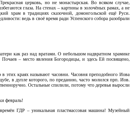
Прекрасная церковь, но не монастырская. Во всяком случае,
збегаются глаза. На стенах – картины в золочёных рамах, а не
кий храм в традициях сказочной, домонгольской ещё Руси.
ивости: ведь в своё время ради Успенского собора разобрали
атери как раз над вратами. О небольшом надвратном храмике
 Почаев – место явления Богородицы, и здесь Ей посвящено,
 в этих краях называют часовни. Часовня преподобного Иова
дубе, в дупле которого, по преданию, часто молился прп. Иов.
ственноручно. Остальные спилили, потому что деревья выросли
ки февраль!
т» времён ГДР – уникальная пластмассовая машина! Музейный