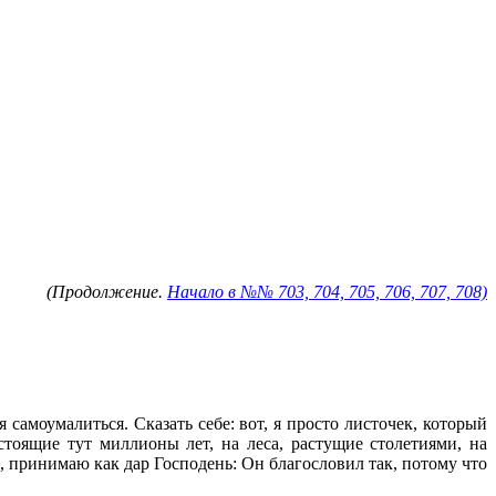
(Продолжение.
Начало в №№ 703, 704, 705, 706, 707, 708)
 самоумалиться. Сказать себе: вот, я просто листочек, который
 стоящие тут миллионы лет, на леса, растущие столетиями, на
ь, принимаю как дар Господень: Он благословил так, потому что