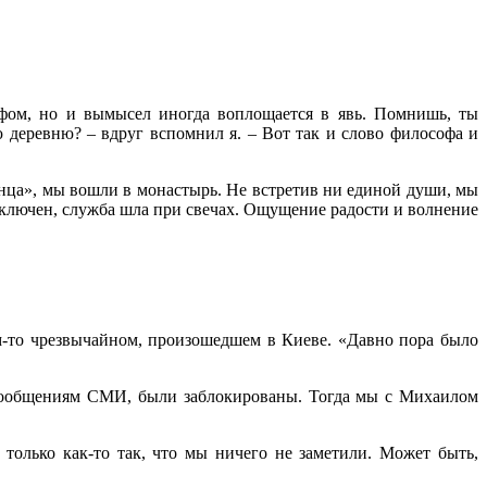
ифом, но и вымысел иногда воплощается в явь. Помнишь, ты
 деревню? – вдруг вспомнил я. – Вот так и слово философа и
нца», мы вошли в монастырь. Не встретив ни единой души, мы
ыключен, служба шла при свечах. Ощущение радости и волнение
ём-то чрезвычайном, произошедшем в Киеве. «Давно пора было
о сообщениям СМИ, были заблокированы. Тогда мы с Михаилом
 только как-то так, что мы ничего не заметили. Может быть,