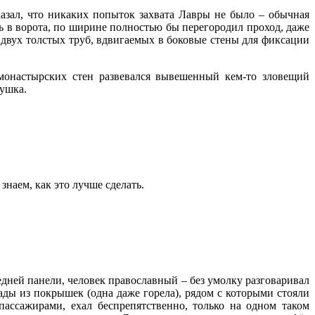
казал, что никаких попыток захвата Лавры не было – обычная
ь в ворота, по ширине полностью бы перегородил проход, даже
 двух толстых труб, вдвигаемых в боковые стены для фиксации
 монастырских стен развевался вывешенный кем-то зловещий
вушка.
знаем, как это лучше сделать.
едней панели, человек православный – без умолку разговаривал
ады из покрышек (одна даже горела), рядом с которыми стояли
ассажирами, ехал беспрепятственно, только на одном таком