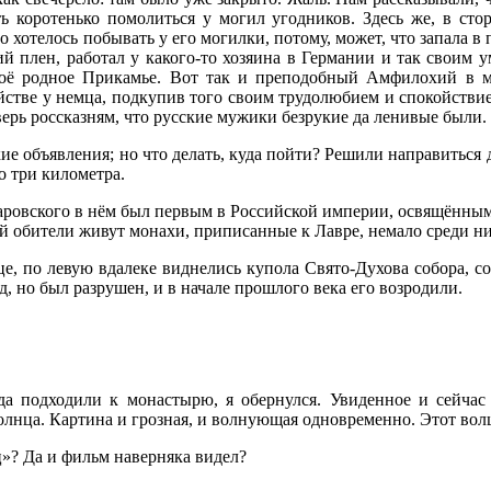
ть коротенько помолиться у могил угодников. Здесь же, в ст
телось побывать у его могилки, потому, может, что запала в п
й плен, работал у какого-то хозяина в Германии и так своим у
своё родное Прикамье. Вот так и преподобный Амфилохий в м
йстве у немца, подкупив того своим трудолюбием и спокойствие
верь россказням, что русские мужики безрукие да ленивые были.
ие объявления; но что делать, куда пойти? Решили направиться 
о три километра.
аровского в нём был первым в Российской империи, освящённым 
ой обители живут монахи, приписанные к Лавре, немало среди ни
це, по левую вдалеке виднелись купола Свято-Духова собора, с
д, но был разрушен, и в начале прошлого века его возродили.
гда подходили к монастырю, я обернулся. Увиденное и сейча
олнца. Картина и грозная, и волнующая одновременно. Этот во
ц»? Да и фильм наверняка видел?