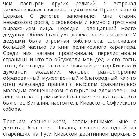
чем пастырей других религий я встречал
замечательных священнослужителей Православной
Церкви. С детства запомнился мне старик
невысокого роста, с серьезным и немного грустным
выражением лица, нередко навещавший моего
дедушку. Обоим было уже далеко за восемьдесят. У
дедушки была огромная библиотека, состоявшая
большей частью из книг религиозного характера.
Среди них часами просиживали, перелистывали
страницы и что-то обсуждали мой дед и его гость
-отец Александр Глаголев, бывший ректор Киевской
духовной академии, человек разносторонне
образованный, мужественный и благородный. Как-то
отец Александр пришел с высоким сравнительно
молодым священником с открытым вдохновенным
лицом, на котором сияли большие светлые глаза. Это
был отец Виталий, настоятель Киевского Софийского
собора…
Третьим священником, запомнившимся мне с
детства, был отец Павлов, священник одной из
старейших на Руси Киевской десятинной церкви. В