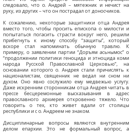
следовало, что о. Андрей – мятежник и нечист на
руку, из других – что он пострадал от доносчиков.
К сожалению, некоторые защитники отца Андрея
вместо того, чтобы просить епископа о милости и
попытаться погасить страсти вокруг него, решили
прибегнуть к иному способу “защиты”, который
вскоре стал напоминать обычную травлю. К
примеру, о заявлении партии “Доръям асьнымос” о
“продолжении политики геноцида и этноцида коми
народа Русской Православной Церковью”, на
основании которого о. Андрея стали причислять к
националистам, священник не ведал ни сном ни
духом. Оно явно сослужило ему медвежью услугу.
Даже искренним сторонникам отца Андрея читать в
прессе бесцеремонные высказывания в адрес
православного архиерея откровенно тяжело. Что
говорить о тех, кто живет вдали от столицы
республики и с о. Андреем не знаком.
Дисциплинарные вопросы являются внутренним
делом епархии. Это не формальный вопрос, а