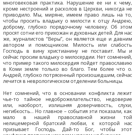
многовековая практика. Нарушение ее ни к чему,
кроме нестроений и расколов в Церкви, никогда не
приводило. Мы, миряне, имеем право лишь на то,
чтобы просить владыку о милости к отцу Андрею,
доброму, глубоко порядочному человеку. Об этом
просят сотни его прихожан и духовных детей. Для нас
же, журналистов “Веры”, он является еще и давним
автором и помощником. Милость или слабость
Господь в вину христианину не поставит. Мы и
сейчас просим владыку о милосердии. Нет сомнений,
что пример такого милосердия пойдет православию
в Коми земле только во благо. Тем более что о.
Андрей, глубоко потрясенный произошедшим, сейчас
лечится в неврологическом отделении больницы.
Нет сомнений, что в основании конфликта лежит
чье-то тайное недоброжелательство, недоверие
или, наоборот, излишняя доверчивость, слухи,
негибкость… Но главное – события эти показали, как
мало в нашей православной жизни той
нелицемерной братский любви, к которой нас
призывает Господь. Дай-то Бог, чтобы этот