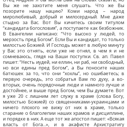
Вы же не захотите меня слушать. Что же Вы
позорите нашу нацию? Коми народ – народ
миролюбивый, добрый и милосердный. Мне даже
стыдно за Вас. Вот Вы кичитесь своим титулом
“кандидата богословия”, а поступаете как безбожник.
В Евангелии написано: “Что высоко у людей, то
мерзость пред Богом”. Если Вы и кандидат, то только
милостью Божией. И Господь может в любую минуту
у Вас это отнять, если уже не отнял, в чем я и не
сомневаюсь, глядя на Ваши поступки. Св. ап. Павел
пишет: “Несть иудей, ни еллин, ни раб, ни свободный,
но вси едины пред Богом”, а Вы поносите наших
батюшек за то, что они “хохлы”, но ошибаетесь; в
первую очередь, это собратья Вам по духу, а во-
вторых, очень порядочные люди и намного лучше и
достойнее, и выше пред Богом, чем Вы думаете. Вот
я уже 20 с лишним лет служу в храме (слова Богу,
милостью Божией) со священниками-украинцами и
ничего плохого не вижу от них в храме, только
старание о благолепии наших храмов и дисциплине,
и порядке в них. А еще тот же апостол пишет: «Всякая
власть от Бога…», и в акафисте Архистратигу