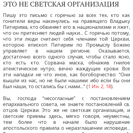
ЭТО НЕ СВЕТСКАЯ ОРГАНИЗАЦИЯ
Пишу это письмо с горечью за всех тех, кто как
гонители веры накинулись на правящего Владыку
Питирима, кто обвиняет его в национализме и лжет,
что он притесняет людей науки… С горечью потому,
что эти люди считают себя членами той Церкви,
которою епископ Питирим по Промыслу Божию
управляет в нашем регионе. Оказывается,
достаточно всего одного случая, чтобы стало ясно,
кто есть кто. Сорвана маска, обнажив гнилое
атеистическое нутро, вечно жаждущее крови. Все
эти нападки не что иное, как богоборчество: “Они
вышли из нас, но не были нашими: ибо если бы они
был наши, то остались бы с нами…” (
1 Ин. 2, 18
).
Вы, господа “несогласные” с постановлением
епархиального совета, не знаете постановлений св.
отцов Церкви. Это же не светская организация, и
светские приемы здесь, мягко говоря, неуместны,
тем более что в начале было нарушение
апостольского правила о неразглашении исповеди…