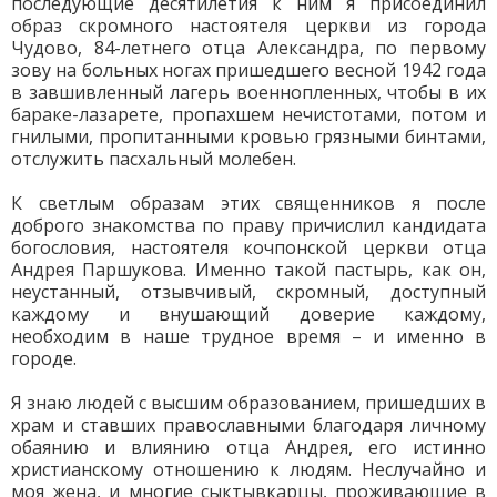
последующие десятилетия к ним я присоединил
образ скромного настоятеля церкви из города
Чудово, 84-летнего отца Александра, по первому
зову на больных ногах пришедшего весной 1942 года
в завшивленный лагерь военнопленных, чтобы в их
бараке-лазарете, пропахшем нечистотами, потом и
гнилыми, пропитанными кровью грязными бинтами,
отслужить пасхальный молебен.
К светлым образам этих священников я после
доброго знакомства по праву причислил кандидата
богословия, настоятеля кочпонской церкви отца
Андрея Паршукова. Именно такой пастырь, как он,
неустанный, отзывчивый, скромный, доступный
каждому и внушающий доверие каждому,
необходим в наше трудное время – и именно в
городе.
Я знаю людей с высшим образованием, пришедших в
храм и ставших православными благодаря личному
обаянию и влиянию отца Андрея, его истинно
христианскому отношению к людям. Неслучайно и
моя жена, и многие сыктывкарцы, проживающие в