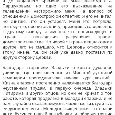
Я до недавнего времени не была знакома с А.
Паршуковым, но одно его высказывание на
телевидении насторожило меня. На вопрос об
отношении к Домострою он ответил: “Я его не читал,
но считаю, что он устарел”. Меня это потрясло,
потому что, прочитав книгу, приходишь совершенно
к другому выводу, а именно: что происходящее в
стране – последствия разрушения правил
домостроительства. Но иерей с экрана вещал совсем
другое, его не смущало, что Церковь относится к
этому иначе, т.е. он себя уже давно поставил по
другую сторону Церкви.
Благодаря стараниям Владыки открыто духовное
училище, где приглашенные из Минской духовной
семинарии преподаватели начали курс лекций…
Жизнь епархии постепенно налаживается благодаря
неустанным трудам, в первую очередь Владыки
Питирима и других отцов, но они не кричат о той
работе, которая проделана в молодой епархии, и не
вам, случайно оказавшемуся в числе паствы, судить о
ее духовном пути… Молодые священники – это наши
дети, будущее нашей республики, и, обливая грязью