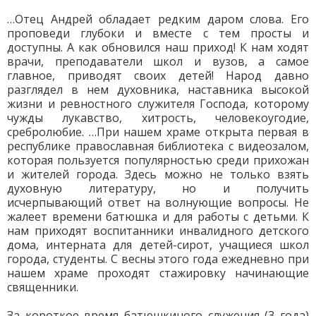
…Отец Андрей обладает редким даром слова. Его
проповеди глубоки и вместе с тем просты и
доступны. А как обновился наш приход! К нам ходят
врачи, преподаватели школ и вузов, а самое
главное, приводят своих детей! Народ давно
разглядел в нем духовника, наставника высокой
жизни и ревностного служителя Господа, которому
чужды лукавство, хитрость, человекоугодие,
сребролюбие. …При нашем храме открыта первая в
республике православная библиотека с видеозалом,
которая пользуется популярностью среди прихожан
и жителей города. Здесь можно не только взять
духовную литературу, но и получить
исчерпывающий ответ на волнующие вопросы. Не
жалеет времени батюшка и для работы с детьми. К
нам приходят воспитанники инвалидного детского
дома, интерната для детей-сирот, учащиеся школ
города, студенты. С весны этого года ежедневно при
нашем храме проходят стажировку начинающие
священники.
За короткое время батюшкиного служения (3 года)