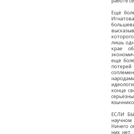
работе с
Ещё бол
Игнато
большеви
высказы
которого
лишь одн
крае о
экономич
ещё боле
потере
соплеме
народами
идеологи
конце св
серьёзн
язычнико
ЕСЛИ БЫ
научном 
Ничего о
них нет.