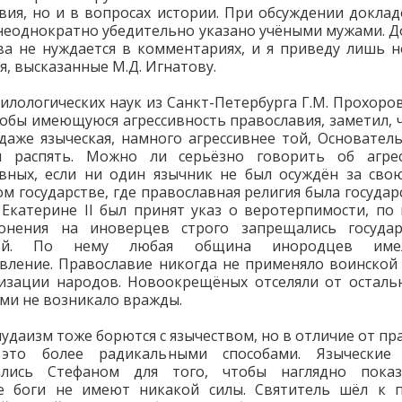
вия, но и в вопросах истории. При обсуждении доклад
неоднократно убедительно указано учёными мужами. До
а не нуждается в комментариях, и я приведу лишь 
я, высказанные М.Д. Игнатову.
илологических наук из Санкт-Петербурга Г.М. Прохоров
кобы имеющуюся агрессивность православия, заметил, 
 даже языческая, намного агрессивнее той, Основател
я распять. Можно ли серьёзно говорить об агрес
вных, если ни один язычник не был осуждён за сво
ом государстве, где православная религия была государ
Екатерине II был принят указ о веротерпимости, по
гонения на иноверцев строго запрещались государ
кой. По нему любая община инородцев име
вление. Православие никогда не применяло воинской
изации народов. Новоокрещёных отселяли от осталь
ми не возникало вражды.
иудаизм тоже борются с язычеством, но в отличие от пр
это более радикальными способами. Языческие
ались Стефаном для того, чтобы наглядно показ
ие боги не имеют никакой силы. Святитель шёл к п