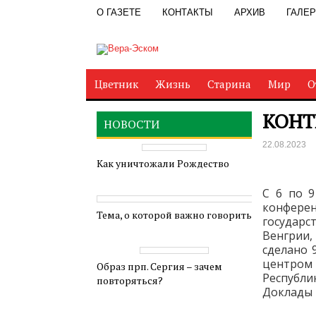
О ГАЗЕТЕ
КОНТАКТЫ
АРХИВ
ГАЛЕ
Цветник
Жизнь
Старина
Мир
О
КОНТ
НОВОСТИ
22.08.2023
Как уничтожали Рождество
С 6 по 
конфере
Тема, о которой важно говорить
государс
Венгрии,
сделано 
центром 
Образ прп. Сергия – зачем
Республ
повторяться?
Доклады 