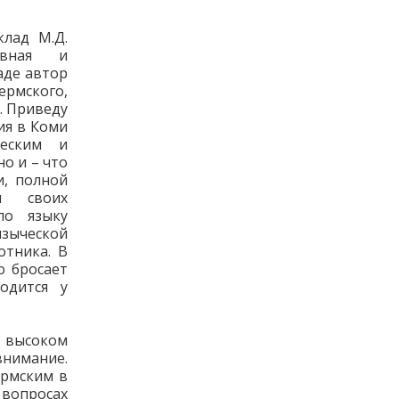
лад М.Д.
авная и
аде автор
рмского,
. Приведу
ия в Коми
еским и
о и – что
и, полной
и своих
по языку
языческой
отника. В
о бросает
одится у
 высоком
внимание.
ермским в
 вопросах