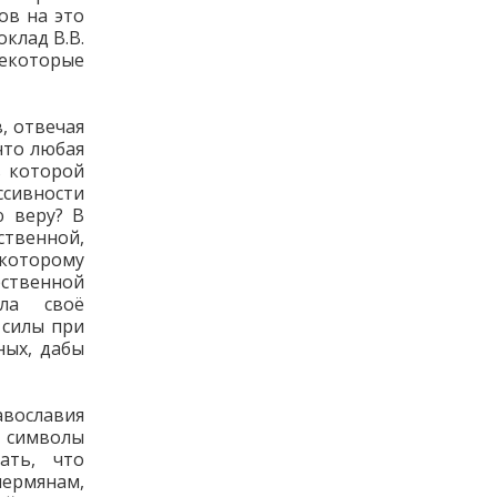
ов на это
клад В.В.
некоторые
, отвечая
что любая
ь которой
сивности
ю веру? В
ственной,
 которому
ственной
ла своё
 силы при
ных, дабы
авославия
 символы
ать, что
ермянам,