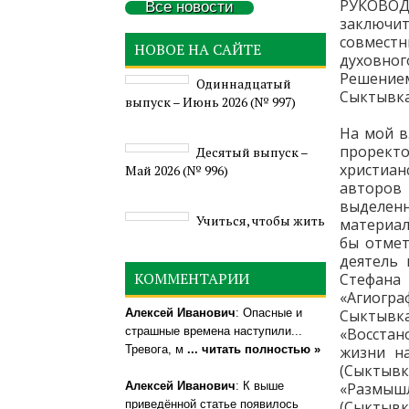
РУКОВОД
Все новости
заключи
совместн
НОВОЕ НА САЙТЕ
духовног
Решение
Одиннадцатый
Сыктывка
выпуск – Июнь 2026 (№ 997)
На мой в
прорект
Деcятый выпуск –
христиа
Май 2026 (№ 996)
авторов 
выделен
Учиться, чтобы жить
материал
бы отмет
деятель 
КОММЕНТАРИИ
Стефана
«Агиогр
Алексей Иванович
: Опасные и
Сыктыв
страшные времена наступили...
«Восстан
Тревога, м
... читать полностью »
жизни н
(Сыктывк
Алексей Иванович
: К выше
«Размыш
приведённой статье появилось
(Сыктывк