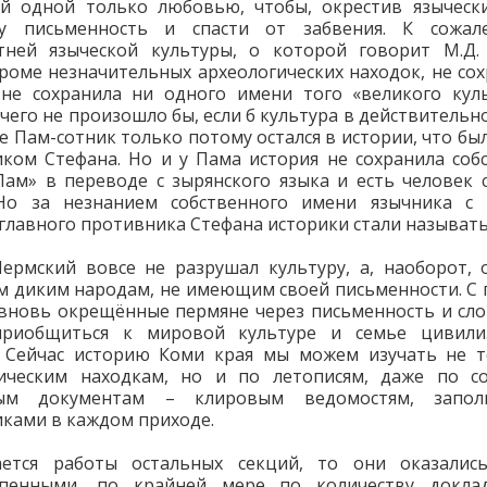
й одной только любовью, чтобы, окрестив язычески
у письменность и спасти от забвения. К сожал
тней языческой культуры, о которой говорит М.Д.
кроме незначительных археологических находок, не сох
не сохранила ни одного имени того «великого кул
 чего не произошло бы, если б культура в действительно
е Пам-сотник только потому остался в истории, что бы
ком Стефана. Но и у Пама история не сохранила соб
Пам» в переводе с зырянского языка и есть человек со
 Но за незнанием собственного имени язычника с 
главного противника Стефана историки стали называт
ермский вовсе не разрушал культуру, а, наоборот, 
м диким народам, не имеющим своей письменности. С
вновь окрещённые пермяне через письменность и сл
приобщиться к мировой культуре и семье цивили
. Сейчас историю Коми края мы можем изучать не т
гическим находкам, но и по летописям, даже по со
ым документам – клировым ведомостям, запол
ками в каждом приходе.
ается работы остальных секций, то они оказалис
епенными, по крайней мере по количеству докла