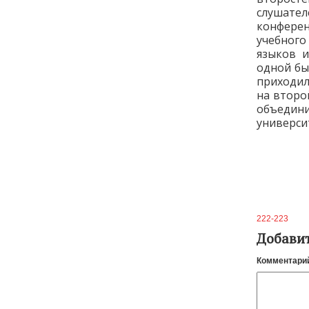
слушате
конфере
учебного
языков и
одной бы
приходил
на второ
объедини
универси
222-223
Добави
Комментари