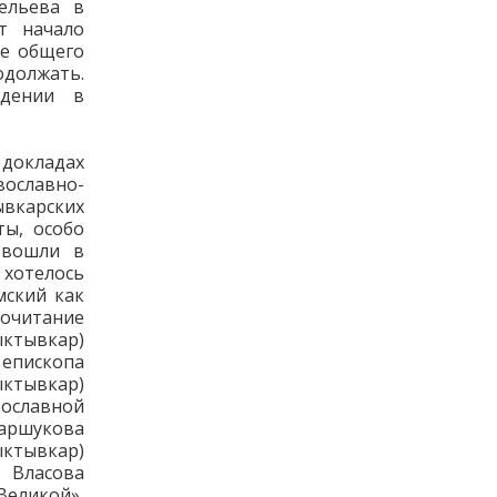
ельева в
т начало
ле общего
одолжать.
едении в
 докладах
ославно-
вкарских
ты, особо
 вошли в
 хотелось
мский как
Почитание
ктывкар)
епископа
тывкар)
вославной
аршукова
ыктывкар)
 Власова
Великой»,