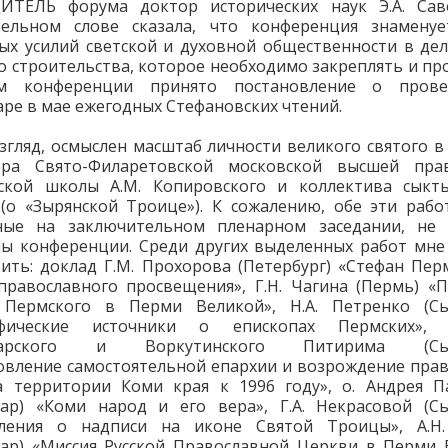
ИТЕЛЬ форума доктор исторических наук Э.А. Сав
тельном слове сказала, что конференция знаменуе
ых усилий светской и духовной общественности в де
о строительства, которое необходимо закреплять и пр
м конференции принято постановление о пров
ре в мае ежегодных Стефановских чтений.
згляд, осмыслен масштаб личности великого святого в
ора Свято-Филаретовской московской высшей прав
нской школы А.М. Копировского и коллектива сыкты
(о «Зырянской Троице»). К сожалению, обе эти рабо
ные на заключительном пленарном заседании, не
ы конференции. Среди других выделенных работ мне
ить: доклад Г.М. Прохорова (Петербург) «Стефан Пер
православного просвещения», Г.Н. Чагина (Пермь) «
 Пермского в Перми Великой», Н.А. Петренко (Сы
афические источники о епископах Пермских», 
карского и Воркутинского Питирима (Сык
овление самостоятельной епархии и возрождение пра
а территории Коми края к 1996 году», о. Андрея П
ар) «Коми народ и его вера», Г.А. Некрасовой (С
ления о надписи на иконе Святой Троицы», А.Н.
ар) «Миссия Русской Православной Церкви в Перми 