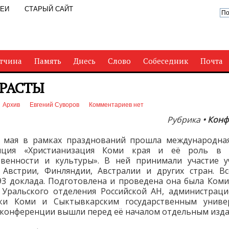
РЕИ
СТАРЫЙ САЙТ
тчина
Память
Днесь
Слово
Собеседник
Почта
РАСТЫ
Архив
Евгений Суворов
Комментариев нет
Рубрика
• Конф
9 мая в рамках празднований прошла международная
нция «Христианизация Коми края и её роль в 
твенности и культуры». В ней принимали участие 
 Австрии, Финляндии, Австралии и других стран. В
93 доклада. Подготовлена и проведена она была Ком
Уральского отделения Российской АН, администрац
ики Коми и Сыктывкарским государственным универ
конференции вышли перед её началом отдельным изда