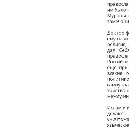
правосла
им было 
Муравьев
замечани
Доктор ф
ему на я
религия,
дал Себ
правосла
Российск
ещё при 
всякие 
полити
самоупра
христиан
между ни
Ислам и 
делают 
уничтож
языческ