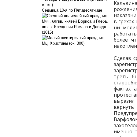
Кальвина
ст.ст.)
рождени
Седмица 10-я по Пятидесятнице
наказани
в грехах
Мчч. блгвв. князей Бориса и Глеба,
ни молит
во св. Крещении Романа и Давида
(1015)
работать
более ч
Мц. Христины (ок. 300)
накоплен
Сделав с
зарегис
зарегист
треть б
старообр
фактах 
протеста
выразил
вернуть
Предупр
Варфолом
захотел
именно 