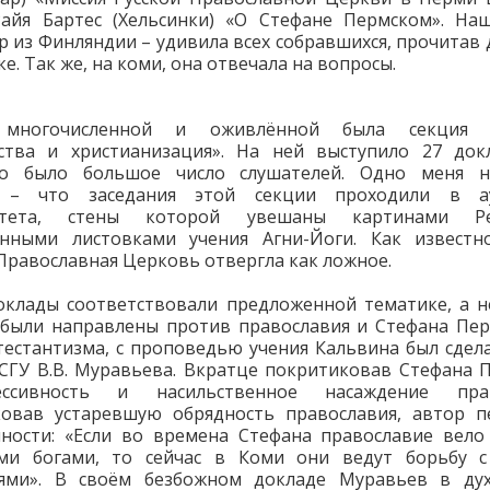
айя Бартес (Хельсинки) «О Стефане Пермском». На
р из Финляндии – удивила всех собравшихся, прочитав 
е. Так же, на коми, она отвечала на вопросы.
многочисленной и оживлённой была секция «
ства и христианизация». На ней выступило 27 док
но было большое число слушателей. Одно меня н
 – что заседания этой секции проходили в а
ситета, стены которой увешаны картинами Р
онными листовками учения Агни-Йоги. Как известно
Православная Церковь отвергла как ложное.
оклады соответствовали предложенной тематике, а 
были направлены против православия и Стефана Пер
тестантизма, с проповедью учения Кальвина был сдел
СГУ В.В. Муравьева. Вкратце покритиковав Стефана 
ссивность и насильственное насаждение прав
ковав устаревшую обрядность православия, автор п
ности: «Если во времена Стефана православие вело
ими богами, то сейчас в Коми они ведут борьбу с
иями». В своём безбожном докладе Муравьев в дух