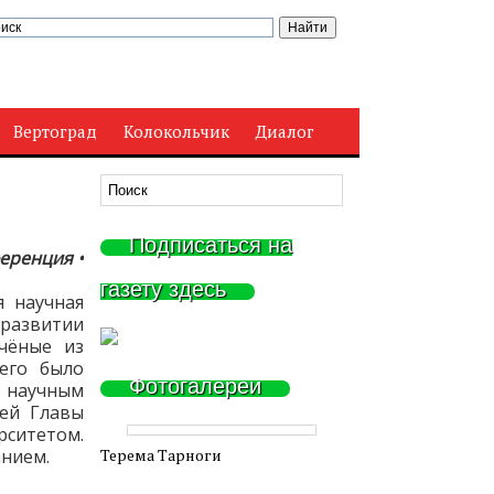
Вертоград
Колокольчик
Диалог
Подписаться на
еренция •
газету здесь
 научная
развитии
учёные из
сего было
Фотогалереи
и научным
ией Главы
ситетом.
нием.
Терема Тарноги