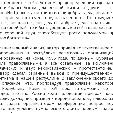
 говорил о якобы Божием предопределении, где од
я избраны Богом для вечной жизни, а другие – к
ю. «Ни Церковь, ни таинства, ни добрые дела, ни даже
 не приведёт к отмене предназначенного». Поэтому, мол
ься, ни каяться, ни делать добрые дела, надо ли
 на своей работе и быть уверенным в собственном спас
то хороший труд «способствует росту получаемой п
ию богатства».
равнительный анализ, автор привёл количественное 
трированных в республике религиозных организаций
рированных на конец 1995 года, по данным Муравь
ыла православными, а все остальные, за исключен
ядческих и двух нехристианских, – протестантские
автор сделал странный вывод о преимущественном
нтизма в нашей республике. В заключение своего д
 опасение, что, проповедуя православие, некотор
 Республику Коми в XVI век, затормозив её р
едив, что «по России ходит зловещий призрак ночи
ея», докладчик призвал к вероисповедному плюрализ
ось задать организаторам конференции вопрос: не
это выступление нужно было ставить первым, зада