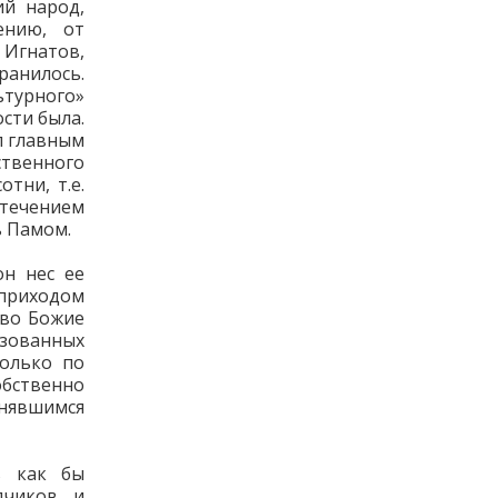
й народ,
ению, от
 Игнатов,
ранилось.
ьтурного»
сти была.
л главным
ственного
тни, т.е.
течением
ь Памом.
он нес ее
 приходом
ово Божие
зованных
олько по
бственно
нявшимся
ь как бы
дчиков и