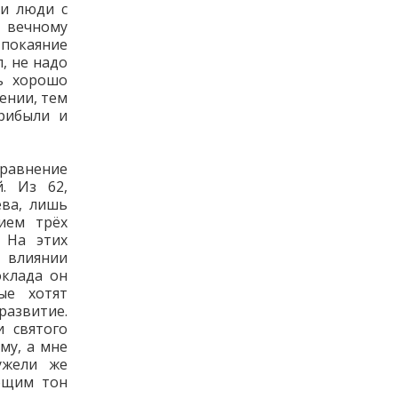
ни люди с
 вечному
 покаяние
, не надо
шь хорошо
ении, тем
рибыли и
сравнение
. Из 62,
ева, лишь
ием трёх
. На этих
 влиянии
оклада он
ые хотят
азвитие.
 святого
му, а мне
ужели же
ющим тон