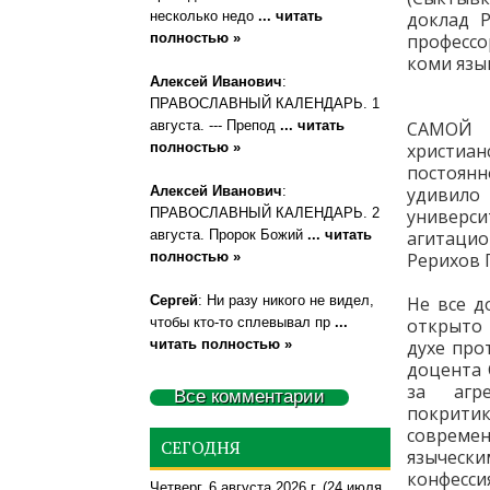
несколько недо
... читать
доклад Р
полностью »
профессо
коми язык
Алексей Иванович
:
ПРАВОСЛАВНЫЙ КАЛЕНДАРЬ. 1
августа. --- Препод
... читать
САМОЙ 
полностью »
христиан
постоян
Алексей Иванович
:
удивило
ПРАВОСЛАВНЫЙ КАЛЕНДАРЬ. 2
универ
августа. Пророк Божий
... читать
агитаци
полностью »
Рерихов 
Сергей
: Ни разу никого не видел,
Не все д
чтобы кто-то сплевывал пр
...
открыто 
читать полностью »
духе про
доцента 
за агре
Все комментарии
покрити
современ
СЕГОДНЯ
языческ
конфесс
Четверг, 6 августа 2026 г.
(24 июля