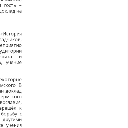
ш гость –
доклад на
История
ладчиков,
еприятно
удитории
ериха и
, учение
некоторые
мского. В
ан доклад
Пермского
ославия,
ерешёл к
 борьбу с
 другими
е учения