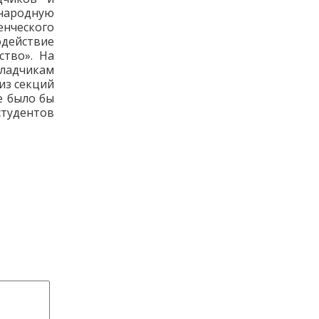
народную
нческого
одействие
ство». На
кладчикам
из секций
е было бы
студентов
→