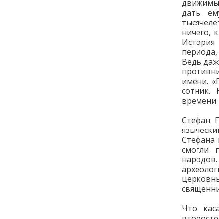
движимы
дать ем
тысячеле
ничего, 
История 
периода,
Ведь даж
противни
имени. «
сотник.
времени 
Стефан П
язычески
Стефана 
смогли 
народов
археоло
церковн
священни
Что кас
второст