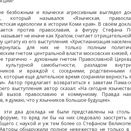
екции?
ее безбожным и язычески агрессивным выглядел док
ва, который назывался: «Языческая, правосл
стская идеологии в истории Коми края». В своём докл
вается против православия, а фигуру Стефана Пе
 называет не иначе как Храпом, считает отрицательной
у цитату из его выступления: «Христианизация населен
бернулась для них не только полным политич
еским гнетом центральной власти московских князей, н
е трагично – духовным гнетом Православной Церкв
й культурной самобытности, разладом внутр
нников и враждой с соседними, родственными 
, которые ещё длительное время сохраняли верность 
и». Автор предлагает возвратиться к заветам Пама-с
оего выступления автор сказал: «На сегодня язычеств
ый вызов православию и коммунизму. Правда нах
в, я думаю, что у язычников большое будущее».
 эти два доклада не были представлены на столь
форуме, то вряд ли бы на них следовало заострять 
бщего с наукой и уж тем более со Стефаном Великоп
 Авторы обнаружили полное невежество не только в