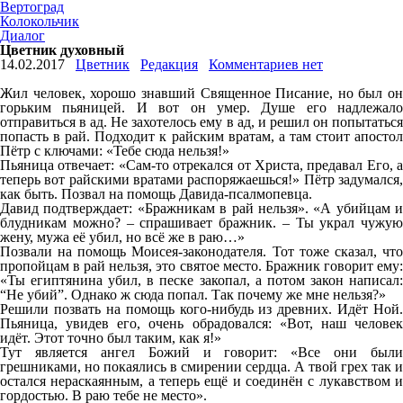
Вертоград
Колокольчик
Диалог
Цветник духовный
14.02.2017
Цветник
Редакция
Комментариев нет
Жил человек, хорошо знавший Священное Писание, но был он
горьким пьяницей. И вот он умер. Душе его надлежало
отправиться в ад. Не захотелось ему в ад, и решил он попытаться
попасть в рай. Подходит к райским вратам, а там стоит апостол
Пётр с ключами: «Тебе сюда нельзя!»
Пьяница отвечает: «Сам-то отрекался от Христа, предавал Его, а
теперь вот райскими вратами распоряжаешься!» Пётр задумался,
как быть. Позвал на помощь Давида-псалмопевца.
Давид подтверждает: «Бражникам в рай нельзя». «А убийцам и
блудникам можно? – спрашивает бражник. – Ты украл чужую
жену, мужа её убил, но всё же в раю…»
Позвали на помощь Моисея-законодателя. Тот тоже сказал, что
пропойцам в рай нельзя, это святое место. Бражник говорит ему:
«Ты египтянина убил, в песке закопал, а потом закон написал:
“Не убий”. Однако ж сюда попал. Так почему же мне нельзя?»
Решили позвать на помощь кого-нибудь из древних. Идёт Ной.
Пьяница, увидев его, очень обрадовался: «Вот, наш человек
идёт. Этот точно был таким, как я!»
Тут является ангел Божий и говорит: «Все они были
грешниками, но покаялись в смирении сердца. А твой грех так и
остался нераскаянным, а теперь ещё и соединён с лукавством и
гордостью. В раю тебе не место».