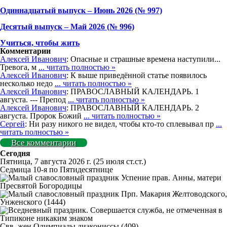
Одиннадцатый выпуск – Июнь 2026 (№ 997)
Деcятый выпуск – Май 2026 (№ 996)
Учиться, чтобы жить
Комментарии
Алексей Иванович
: Опасные и страшные времена наступили...
Тревога, м
... читать полностью »
Алексей Иванович
: К выше приведённой статье появилось
несколько недо
... читать полностью »
Алексей Иванович
: ПРАВОСЛАВНЫЙ КАЛЕНДАРЬ. 1
августа. --- Препод
... читать полностью »
Алексей Иванович
: ПРАВОСЛАВНЫЙ КАЛЕНДАРЬ. 2
августа. Пророк Божий
... читать полностью »
Сергей
: Ни разу никого не видел, чтобы кто-то сплевывал пр
...
читать полностью »
Все комментарии
Сегодня
Пятница, 7 августа 2026 г.
(25 июля ст.ст.)
Седмица 10-я по Пятидесятнице
Успение прав. Анны, матери
Пресвятой Богородицы
Прп. Макария Желтоводского,
Унженского (1444)
Свв. жен Олимпиады диакониссы (409)