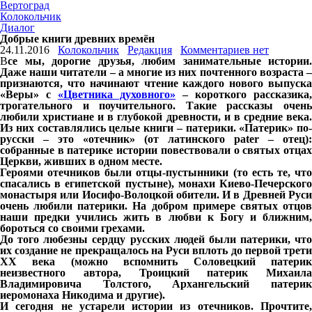
Вертоград
Колокольчик
Диалог
Добрые книги древних времён
24.11.2016
Колокольчик
Редакция
Комментариев нет
В
се мы, дорогие друзья, любим занимательные истории.
Даже наши читатели – а многие из них почтенного возраста –
признаются, что начинают чтение каждого нового выпуска
«Веры» с
«Цветника духовного»
– короткого рассказика,
трогательного и поучительного. Такие рассказы очень
любили христиане и в глубокой древности, и в средние века.
Из них составлялись целые книги – патерики. «Патерик» по-
русски – это «отечник» (от латинского pater – отец):
собранные в патерике истории повествовали о святых отцах
Церкви, живших в одном месте.
Героями отечников были отцы-пустынники (то есть те, что
спасались в египетской пустыне), монахи Киево-Печерского
монастыря или Иосифо-Волоцкой обители. И в Древней Руси
очень любили патерики. На добром примере святых отцов
наши предки учились жить в любви к Богу и ближним,
бороться со своими грехами.
До того любезны сердцу русских людей были патерики, что
их создание не прекращалось на Руси вплоть до первой трети
XX века (можно вспомнить Соловецкий патерик
неизвестного автора, Троицкий патерик Михаила
Владимировича Толстого, Архангельский патерик
иеромонаха Никодима и другие).
И сегодня не устарели истории из отечников. Прочтите,