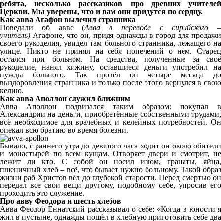
ребята, несколько рассказиков про древних учителей
Церкви. Мы уверены, что и вам они придутся по сердцу.
Как авва Агафон вылечил странника
Поведали об авве
(
Авва в переводе с сирийского –
учитель)
Агафоне, что он, придя однажды в город для продажи
своего рукоделия, увидел там больного странника, лежащего на
улице. Никто не принял на себя попечений о нём. Старец
остался при больном. На средства, полученные за своё
рукоделие, нанял хижину, оставшиеся деньги употребил на
нужды больного. Так провёл он четыре месяца до
выздоровления странника и только после этого вернулся в свою
келию.
Как авва Аполлон служил ближним
Авва Аполлон подвизался таким образом: покупал в
Александрии на деньги, приобретённые собственными трудами,
всё необходимое для врачебных и келейных потребностей. Он
опекал всю братию во время болезни.
Бывало, с раннего утра до девятого часа ходит он около обители
и монастырей по всем кущам. Отворяет двери и смотрит, не
лежит ли кто. С собой он носил изюм, гранаты, яйца,
пшеничный хлеб – всё, что бывает нужно больному. Такой образ
жизни раб Христов вёл до глубокой старости. Перед смертью он
передал все свои вещи другому, подобному себе, упросив его
проходить это служение.
Про авву Феодора и шесть хлебов
Авва Феодор Еннатский рассказывал о себе: «Когда в юности я
жил в пустыне, однажды пошёл в хлебную приготовить себе два