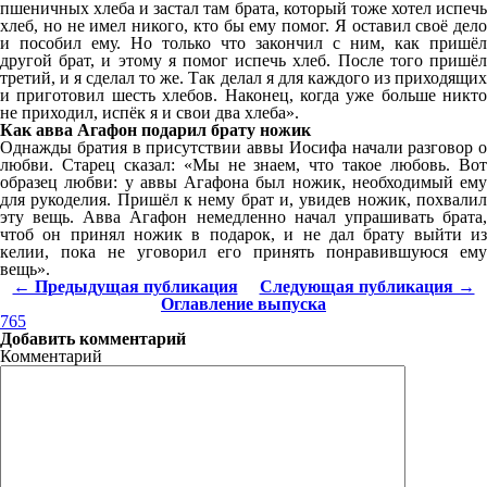
пшеничных хлеба и застал там брата, который тоже хотел испечь
хлеб, но не имел никого, кто бы ему помог. Я оставил своё дело
и пособил ему. Но только что закончил с ним, как пришёл
другой брат, и этому я помог испечь хлеб. После того пришёл
третий, и я сделал то же. Так делал я для каждого из приходящих
и приготовил шесть хлебов. Наконец, когда уже больше никто
не приходил, испёк я и свои два хлеба».
Как авва Агафон подарил брату ножик
Однажды братия в присутствии аввы Иосифа начали разговор о
любви. Старец сказал: «Мы не знаем, что такое любовь. Вот
образец любви: у аввы Агафона был ножик, необходимый ему
для рукоделия. Пришёл к нему брат и, увидев ножик, похвалил
эту вещь. Авва Агафон немедленно начал упрашивать брата,
чтоб он принял ножик в подарок, и не дал брату выйти из
келии, пока не уговорил его принять понравившуюся ему
вещь».
← Предыдущая публикация
Следующая публикация →
Оглавление выпуска
765
Добавить комментарий
Комментарий