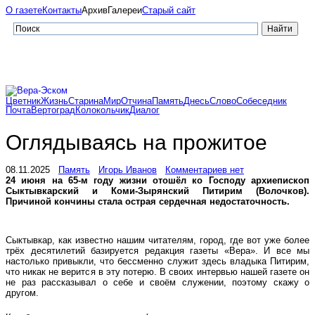
О газете
Контакты
Архив
Галереи
Старый сайт
Цветник
Жизнь
Старина
Мир
Отчина
Память
Днесь
Слово
Собеседник
Почта
Вертоград
Колокольчик
Диалог
Оглядываясь на прожитое
08.11.2025
Память
Игорь Иванов
Комментариев нет
24 июня на 65-м году жизни отошёл ко Господу архиепископ
Сыктывкарский и Коми-Зырянский Питирим (Волочков).
Причиной кончины стала острая сердечная недостаточность.
Сыктывкар, как известно нашим читателям, город, где вот уже более
трёх десятилетий базируется редакция газеты «Вера». И все мы
настолько привыкли, что бессменно служит здесь владыка Питирим,
что никак не верится в эту потерю. В своих интервью нашей газете он
не раз рассказывал о себе и своём служении, поэтому скажу о
другом.