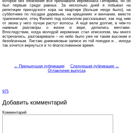
которой без лебезения все признавали иеромонаха Питирима, но он
был первым среди равных. За несколько дней я побывал на
репетиции приходского хора на квартире (больше негде было), на
субботнике по посадке деревьев, на крещениях и венчании, вместе
трапезничали, отец Филипп под колоколом рассказывал, как под ним
от звона у него лучше растут волосы. А ещё вели долгие, в чём-то
наивные разговоры о жизни и вере, делились мечтами.
Впоследствии, когда молодой иеромонах стал епископом, мы много
встречались, разговаривали – но небо было уже не таким высоким и
безоблачным. Листаю дневниковые записи из той поездки и… иногда
так хочется вернуться в то благословенное время.
← Предыдущая публикация
Следующая публикация →
Оглавление выпуска
975
Добавить комментарий
Комментарий