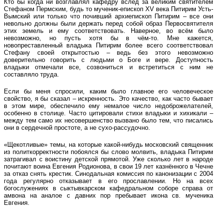
Кто бы когда ни возглавлял кафедру вслед за великим святителем
Стефаном Пермским, будь то мученик-епископ XV века Питирим Усть-
Вымский или только что почивший архиепископ Питирим – все они
невольно должны были держать перед собой образ Первосвятителя
этих земель и ему соответствовать. Наверное, во всём было
невозможно, но пусть хотя бы в чём-то. Мне кажется,
новопреставленный владыка Питирим более всего соответствовал
Стефану своей открытостью – ведь без этого невозможно
доверительно говорить с людьми о Боге и вере. Доступность
владыки отмечали все, созвониться и встретиться с ним не
составляло труда.
Если бы меня спросили, каким было главное его человеческое
свойство, я бы сказал – искренность. Это качество, как часто бывает
в этом мире, обеспечило ему немалое число недоброжелателей,
особенно в столице. Часто цитировали стихи владыки и хихикали –
между тем само их несовершенство вызвано было тем, что писались
они в сердечной простоте, а не сухо-рассудочно.
«Щекотливые» темы, на которые какой-нибудь московский священник
из политкорректности побоялся бы слово молвить, владыка Питирим
затрагивал с воистину детской прямотой. Уже сколько лет в народе
почитают воина Евгения Родионова, в свои 19 лет казнённого в Чечне
за отказ снять крестик. Синодальная комиссия по канонизации с 2004
года регулярно отказывает в его прославлении. Но на всех
богослужениях в сыктывкарском кафедральном соборе справа от
амвона на аналое с давних пор пребывает икона св. мученика
Евгения.