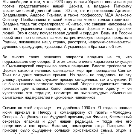
Мы сообщали о том, что в 2023 году власти Украины ввели санкции
против представителей нашей Церкви, а владыке Питириму
«вкатили» самый длинный срок – 30 лет, как и протоиереям Артемию
Владимирову, Андрею Ткачёву, а также профессору МДА Алексею
Осипову. Пребыванием в такой компании можно только гордиться!
Владыка тогда так отреагировал: «Считаю, что санкции наложены на
меня не украинским народом, а врагами Церкви и нас, русских
людей. Это я сразу почувствовал душой и сердцем. Ведь и в России
порой меня не понимают за мою патриотическую позицию: предатели
Родины, покинувшие нашу страну, расстриги, недоучки-семинаристы,
душевно страждущие, кураевцы. А украинцев я братски люблю».
Во многих своих решениях опирался владыка на то, что
подсказывало ему сердце. В этом смысле очень характерна ситуация
в Сыктывкарской епархии во время пандемии. Власти требовали от
Церкви каких-то нелепых санитарных мер при преподании Святых
Таин или даже закрытия храмов. Но здесь не поддались на эту
уловку лукавого: как служили прежде священники, так и служили. И
не было никакого всплеска заболеваний. Уверен: подчиниться таким
приказам для владыки было равносильно измене Христу – он
чувствовал это сердцем, несмотря на высокомудрые объяснения
санитарных надзирателей и церковных чиновников.
Снимок на этой странице – из далёкого 1990-го. Я тогда в начале
июня приехал в Печору в командировку от газеты «Молодёжь
Севера». А щёлкнул нас будущий архимандрит Филипп, бессменный
секретарь епархии и друг нашей редакции, – тогда мне его
представили как врача Виталия, помощника отца Питирима. В
приходе было ощущение большой христианской семьи, отцом в