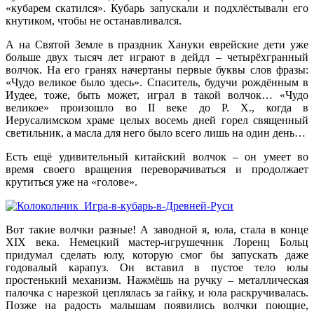
«кубарем скатился». Кубарь запускали и подхлёстывали его
кнутиком, чтобы не останавливался.
А на Святой Земле в праздник Хануки еврейские дети уже
больше двух тысяч лет играют в дейдл – четырёхгранный
волчок. На его гранях начертаны первые буквы слов фразы:
«Чудо великое было здесь». Спаситель, будучи рождённым в
Иудее, тоже, быть может, играл в такой волчок… «Чудо
великое» произошло во II веке до Р. Х., когда в
Иерусалимском храме целых восемь дней горел священный
светильник, а масла для него было всего лишь на один день…
Есть ещё удивительный китайский волчок – он умеет во
время своего вращения переворачиваться и продолжает
крутиться уже на «голове».
Вот такие волчки разные! А заводной я, юла, стала в конце
XIX века. Немецкий мастер-игрушечник Лоренц Больц
придумал сделать юлу, которую смог бы запускать даже
годовалый карапуз. Он вставил в пустое тело юлы
простенький механизм. Нажмёшь на ручку – металлическая
палочка с нарезкой цеплялась за гайку, и юла раскручивалась.
Позже на радость малышам появились волчки поющие,