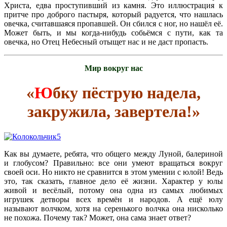
Христа, едва проступивший из камня. Это иллюстрация к
притче про доброго пастыря, который радуется, что нашлась
овечка, считавшаяся пропавшей. Он сбился с ног, но нашёл её.
Может быть, и мы когда-нибудь собьёмся с пути, как та
овечка, но Отец Небесный отыщет нас и не даст пропасть.
Мир вокруг нас
«
Ю
бку пёструю надела,
закружила, завертела!»
Как вы думаете, ребята, что общего между Луной, балериной
и глобусом? Правильно: все они умеют вращаться вокруг
своей оси. Но никто не сравнится в этом умении с юлой! Ведь
это, так сказать, главное дело её жизни. Характер у юлы
живой и весёлый, потому она одна из самых любимых
игрушек детворы всех времён и народов. А ещё юлу
называют волчком, хотя на серенького волчка она нисколько
не похожа. Почему так? Может, она сама знает ответ?