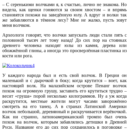
– С серенькими волчками я, к счастью, лично не знакома. Но
видела, как щенки гоняются за своим хвостом – и впрямь
становятся похожи на заведённую юлу. А вдруг и волки так
же забавляются в тёмном лесу? Мне не жалко, пусть зовут
меня волчком.
Археологи говорят, что волчки запускать люди стали пять с
половиной тысяч лет тому назад! До сих пор на стоянках
древнего человека находят юлы из камня, дерева или
обожжённой глины, а иногда это просверлённая пластинка из
кости или рога.
У каждого народа был и есть свой волчок. В Греции он
маленький и с дырочкой в боку; когда крутится – воет, как
настоящий волк. На малазийском острове Пенанг волчок
похож на огромную грушу, заставить его крутиться трудно –
весит «груша» порой несколько килограммов. Ну а уж когда
раскрутится, местные жители могут часами заворожённо
смотреть на его танец. А в странах Латинской Америки
волчок небольшой, деревянный и раскручивается верёвочкой.
Как ни странно, латиноамериканский тромпо был очень
похож на волчок, которым забавлялись детишки в Древней
Руси. Название его до сих пор сохранилось в поговорке –