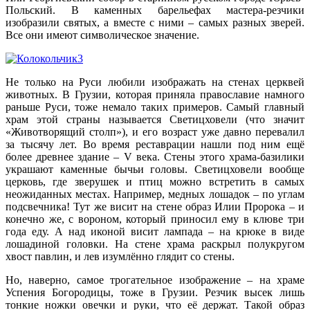
Польский. В каменных барельефах мастера-резчики
изобразили святых, а вместе с ними – самых разных зверей.
Все они имеют символическое значение.
Не только на Руси любили изображать на стенах церквей
животных. В Грузии, которая приняла православие намного
раньше Руси, тоже немало таких примеров. Самый главный
храм этой страны называется Светицховели (что значит
«Животворящий столп»), и его возраст уже давно перевалил
за тысячу лет. Во время реставрации нашли под ним ещё
более древнее здание – V века. Стены этого храма-базилики
украшают каменные бычьи головы. Светицховели вообще
церковь, где зверушек и птиц можно встретить в самых
неожиданных местах. Например, медных лошадок – по углам
подсвечника! Тут же висит на стене образ Илии Пророка – и
конечно же, с вороном, который приносил ему в клюве три
года еду. А над иконой висит лампада – на крюке в виде
лошадиной головки. На стене храма раскрыл полукругом
хвост павлин, и лев изумлённо глядит со стены.
Но, наверно, самое трогательное изображение – на храме
Успения Богородицы, тоже в Грузии. Резчик высек лишь
тонкие ножки овечки и руки, что её держат. Такой образ