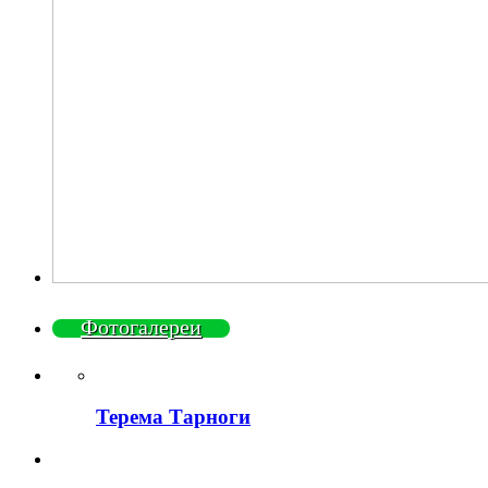
Фотогалереи
Терема Тарноги