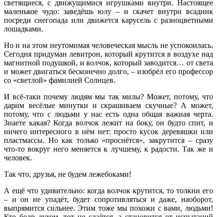
светящиеся, с движущимися игрушками внутри. Настоящее
маленькое чудо: заведёшь юлу – и скачет внутри всадник
посреди снегопада или движется карусель с разноцветными
лошадками.
Но и на этом неутомимая человеческая мысль не успокоилась.
Сегодня придуман левитрон, который крутится в воздухе над
магнитной подушкой, и волчок, который заводится… от света
и может двигаться бесконечно долго, – изобрёл его профессор
со «светлой» фамилией Солнцев.
И всё-таки почему людям мы так милы? Может, потому, что
дарим весёлые минутки и скрашиваем скучные? А может,
потому, что с людьми у нас есть одна общая важная черта.
Знаете какая? Когда волчок лежит на боку, он будто спит, и
ничего интересного в нём нет: просто кусок деревяшки или
пластмассы. Но как только «проснётся», закрутится – сразу
что-то вокруг него меняется к лучшему, к радости. Так же и
человек.
Так что, друзья, не будем лежебоками!
А ещё что удивительно: когда волчок крутится, то толкни его
– и он не упадёт, будет сопротивляться и даже, наоборот,
выпрямится сильнее. Этим тоже мы похожи с вами, людьми!
Кто бодр духом, тот не сдаётся, а становится от испытаний