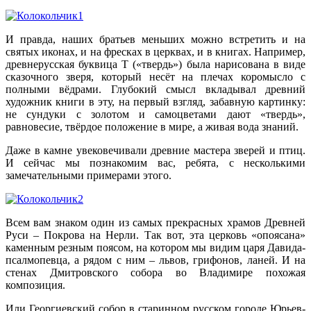
И правда, наших братьев меньших можно встретить и на
святых иконах, и на фресках в церквах, и в книгах. Например,
древнерусская буквица Т («твердь») была нарисована в виде
сказочного зверя, который несёт на плечах коромысло с
полными вёдрами. Глубокий смысл вкладывал древний
художник книги в эту, на первый взгляд, забавную картинку:
не сундуки с золотом и самоцветами дают «твердь»,
равновесие, твёрдое положение в мире, а живая вода знаний.
Даже в камне увековечивали древние мастера зверей и птиц.
И сейчас мы познакомим вас, ребята, с несколькими
замечательными примерами этого.
Всем вам знаком один из самых прекрасных храмов Древней
Руси – Покрова на Нерли. Так вот, эта церковь «опоясана»
каменным резным поясом, на котором мы видим царя Давида-
псалмопевца, а рядом с ним – львов, грифонов, ланей. И на
стенах Дмитровского собора во Владимире похожая
композиция.
Или Георгиевский собор в старинном русском городе Юрьев-