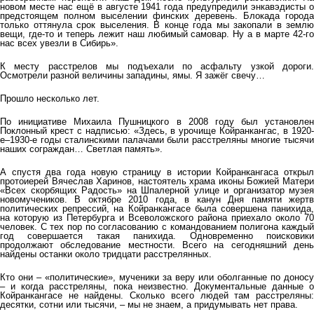
новом месте нас ещё в августе 1941 года предупредили энкавэдисты о
предстоящем полном выселении финских деревень. Блокада города
только оттянула срок выселения. В конце года мы закопали в землю
вещи, где-то и теперь лежит наш любимый самовар. Ну а в марте 42-го
нас всех увезли в Сибирь».
К месту расстрелов мы подъехали по асфальту узкой дороги.
Осмотрели разной величины западины, ямы. Я зажёг свечу…
Прошло несколько лет.
По инициативе Михаила Пушницкого в 2008 году был установлен
Поклонный крест с надписью: «Здесь, в урочище Койранкангас, в 1920-
е–1930-е годы сталинскими палачами были расстреляны многие тысячи
наших сограждан… Светлая память».
А спустя два года новую страницу в истории Койранкангаса открыл
протоиерей Вячеслав Харинов, настоятель храма иконы Божией Матери
«Всех скорбящих Радость» на Шпалерной улице и организатор музея
новомучеников. В октябре 2010 года, в канун Дня памяти жертв
политических репрессий, на Койранкангасе была совершена панихида,
на которую из Петербурга и Всеволожского района приехало около 70
человек. С тех пор по согласованию с командованием полигона каждый
год совершается такая панихида. Одновременно поисковики
продолжают обследование местности. Всего на сегодняшний день
найдены останки около тридцати расстрелянных.
Кто они – «политические», мученики за веру или оболганные по доносу
– и когда расстреляны, пока неизвестно. Документальные данные о
Койранкангасе не найдены. Сколько всего людей там расстреляны:
десятки, сотни или тысячи, – мы не знаем, а придумывать нет права.