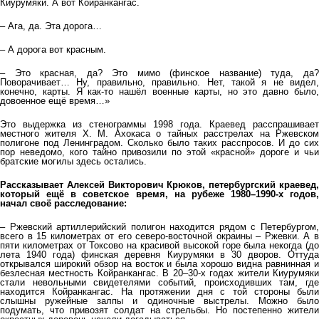
Киурумяки. А вот Койранкангас.
– Ага, да. Эта дорога…
– А дорога вот красным.
– Это красная, да? Это мимо (финское название) туда, да?
Поворачивает… Ну, правильно, правильно. Нет, такой я не видел,
конечно, карты. Я как-то нашёл военные карты, но это давно было,
довоенное ещё время…»
Это выдержка из стенограммы 1998 года. Краевед расспрашивает
местного жителя Х. М. Ахокаса о тайных расстрелах на Ржевском
полигоне под Ленинградом. Сколько было таких расспросов. И до сих
пор неведомо, кого тайно привозили по этой «красной» дороге и чьи
братские могилы здесь остались.
Рассказывает Алексей Викторович Крюков, петербургский краевед,
который ещё в советское время, на рубеже 1980–1990-х годов,
начал своё расследование:
– Ржевский артиллерийский полигон находится рядом с Петербургом,
всего в 15 километрах от его северо-восточной окраины – Ржевки. А в
пяти километрах от Токсово на красивой высокой горе была некогда (до
лета 1940 года) финская деревня Киурумяки в 30 дворов. Оттуда
открывался широкий обзор на восток и была хорошо видна равнинная и
безлесная местность Койранкангас. В 20–30-х годах жители Киурумяки
стали невольными свидетелями событий, происходивших там, где
находится Койранкангас. На протяжении дня с той стороны были
слышны ружейные залпы и одиночные выстрелы. Можно было
подумать, что привозят солдат на стрельбы. Но постепенно жители