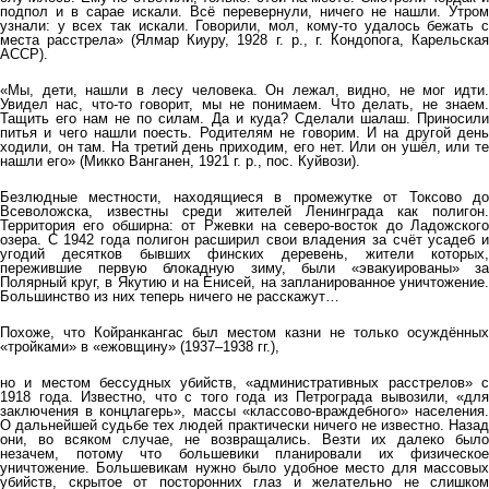
подпол и в сарае искали. Всё перевернули, ничего не нашли. Утром
узнали: у всех так искали. Говорили, мол, кому-то удалось бежать с
места расстрела» (Ялмар Киуру, 1928 г. р., г. Кондопога, Карельская
АССР).
«Мы, дети, нашли в лесу человека. Он лежал, видно, не мог идти.
Увидел нас, что-то говорит, мы не понимаем. Что делать, не знаем.
Тащить его нам не по силам. Да и куда? Сделали шалаш. Приносили
питья и чего нашли поесть. Родителям не говорим. И на другой день
ходили, он там. На третий день приходим, его нет. Или он ушёл, или те
нашли его» (Микко Ванганен, 1921 г. р., пос. Куйвози).
Безлюдные местности, находящиеся в промежутке от Токсово до
Всеволожска, известны среди жителей Ленинграда как полигон.
Территория его обширна: от Ржевки на северо-восток до Ладожского
озера. С 1942 года полигон расширил свои владения за счёт усадеб и
угодий десятков бывших финских деревень, жители которых,
пережившие первую блокадную зиму, были «эвакуированы» за
Полярный круг, в Якутию и на Енисей, на запланированное уничтожение.
Большинство из них теперь ничего не расскажут…
Похоже, что Койранкангас был местом казни не только осуждённых
«тройками» в «ежовщину» (1937–1938 гг.),
но и местом бессудных убийств, «административных расстрелов» с
1918 года. Известно, что с того года из Петрограда вывозили, «для
заключения в концлагерь», массы «классово-враждебного» населения.
О дальнейшей судьбе тех людей практически ничего не известно. Назад
они, во всяком случае, не возвращались. Везти их далеко было
незачем, потому что большевики планировали их физическое
уничтожение. Большевикам нужно было удобное место для массовых
убийств, скрытое от посторонних глаз и желательно не слишком