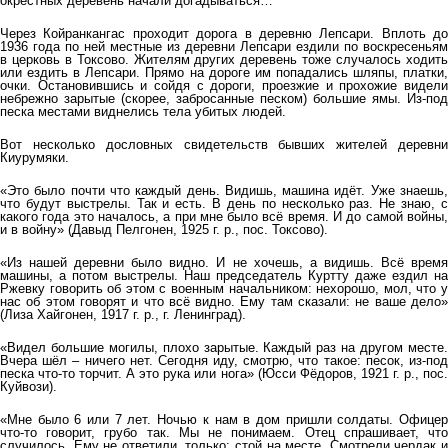
окрестных деревень начали догадываться…
Через Койранкангас проходит дорога в деревню Лепсари. Вплоть до
1936 года по ней местные из деревни Лепсари ездили по воскресеньям
в церковь в Токсово. Жителям других деревень тоже случалось ходить
или ездить в Лепсари. Прямо на дороге им попадались шляпы, платки,
очки. Остановившись и сойдя с дороги, проезжие и прохожие видели
небрежно зарытые (скорее, забросанные песком) большие ямы. Из-под
песка местами виднелись тела убитых людей.
Вот несколько дословных свидетельств бывших жителей деревни
Киурумяки.
«Это было почти что каждый день. Видишь, машина идёт. Уже знаешь,
что будут выстрелы. Так и есть. В день по несколько раз. Не знаю, с
какого года это началось, а при мне было всё время. И до самой войны,
и в войну» (Давыд Пелгонен, 1925 г. р., пос. Токсово).
«Из нашей деревни было видно. И не хочешь, а видишь. Всё время
машины, а потом выстрелы. Наш председатель Куртту даже ездил на
Ржевку говорить об этом с военным начальником: нехорошо, мол, что у
нас об этом говорят и что всё видно. Ему там сказали: не ваше дело»
(Лиза Хайгонен, 1917 г. р., г. Ленинград).
«Видел большие могилы, плохо зарытые. Каждый раз на другом месте.
Вчера шёл – ничего нет. Сегодня иду, смотрю, что такое: песок, из-под
песка что-то торчит. А это рука или нога» (Юсси Фёдоров, 1921 г. р., пос.
Куйвози).
«Мне было 6 или 7 лет. Ночью к нам в дом пришли солдаты. Офицер
что-то говорит, грубо так. Мы не понимаем. Отец спрашивает, что
случилось. Ему не ответили, только: стой на месте. Смотрели чердак и