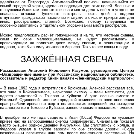
удалённое от Петрограда. Артиллерийский полигон, начинавшийся от
самой городской черты, идеально подходил для этих целей. Военные и
гэпэушники были там полные хозяева и могли делать всё что угодно, не
опасаясь огласки. Пушечные выстрелы шесть дней в неделю
отпугивали гражданское население и служили отчасти прикрытием для
иных, расстрельных, стрельб. Возможно, потому гэпэушники не
особенно заботились о тщательном огораживании места расстрелов.
Можно предположить расчёт гэпэушников и на то, что местные финны,
сами по себе малообщительные, не будут рассказывать о
происходящем на полигоне даже между своими, а ленинградцам и
подавно, хотя бы в силу языкового барьера. Так что все концы в воду…
ЗАЖЖЁННАЯ СВЕЧА
Рассказывает Анатолий Яковлевич Разумов, руководитель Центра
«Возвращённые имена» при Российской национальной библиотеке,
составитель и редактор Книги памяти «Ленинградский мартиролог»:
– В июне 1992 года я встретился с Крюковым. Алексей рассказал всё,
что знал о Койранкангасе, нарисовал схемку – план местности, дал
адреса свидетелей в Токсово и Куйвози. А уже осенью вместе с
Натальей Одинцовой, членом городской комиссии по восстановлению
прав реабилитированных жертв политических репрессий, мы съездили
на электричке в Токсово и Куйвози, заново опросили несколько человек.
В декабре того же года свидетель Иван (Юсси) Фёдоров на «уазике»
привёз нас на запорошенный снегом Койранкангас. Сначала он показал
место бывшей родной деревни Киурумяки. Мы спустились с холма, и
Фёдоров указал в глухие заросли по обе стороны дороги: «Сюда
разобранным перенесли наш дом после культурного расселения. На