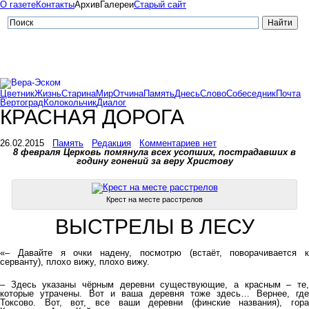
О газете
Контакты
Архив
Галереи
Старый сайт
Цветник
Жизнь
Старина
Мир
Отчина
Память
Днесь
Слово
Собеседник
Почта
Вертоград
Колокольчик
Диалог
КРАСНАЯ ДОРОГА
26.02.2015
Память
Редакция
Комментариев нет
8 февраля Церковь помянула всех усопших, пострадавших в
годину гонений за веру Христову
Крест на месте расстрелов
ВЫСТРЕЛЫ В ЛЕСУ
«– Давайте я очки надену, посмотрю (встаёт, поворачивается к
серванту), плохо вижу, плохо вижу.
– Здесь указаны чёрным деревни существующие, а красным – те,
которые утрачены. Вот и ваша деревня тоже здесь… Вернее, где
Токсово. Вот, вот, все ваши деревни (финские названия), гора